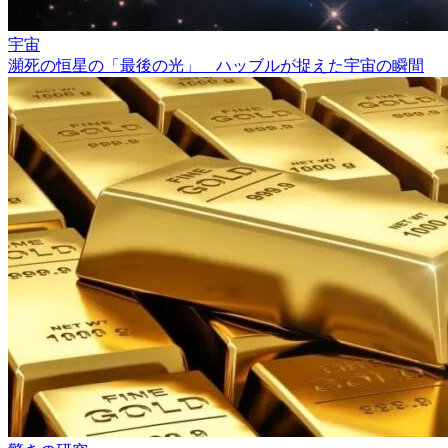
宇宙
瀕死の恒星の「最後の光」 ハッブルが捉えた宇宙の瞬間