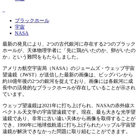
ブラックホール
宇宙
NASA
最新の発見により、2つの古代銀河に存在する2つのブラック
ホールが、天体物理学者に「先に鶏がいたのか、卵がいたの
か」という難問をもたらしました。
アメリカ航空宇宙局（NASA）のジェームズ・ウェッブ宇宙
望遠鏡（JWST）が送信した最新の画像は、ビッグバンから
約10億年後の2つの銀河を捉えており、画像には各銀河に成
長中の活発的なブラックホールが存在していることが示され
ています。
ウェッブ望遠鏡は2021年に打ち上げられ、NASAの赤外線ス
ペクトル天文学の宇宙望遠鏡です。現在、最も大きな光学望
遠鏡であり、非常に古い遠い天体から画像を取得することが
でき、1990年に地球低軌道に打ち上げられたハッブル宇宙望
遠鏡が解決できなかった問題に取り組むことができます。