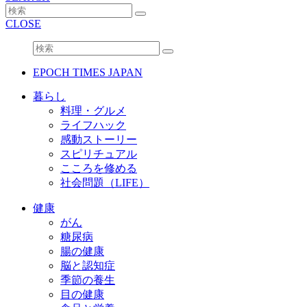
CLOSE
EPOCH TIMES JAPAN
暮らし
料理・グルメ
ライフハック
感動ストーリー
スピリチュアル
こころを修める
社会問題（LIFE）
健康
がん
糖尿病
腸の健康
脳と認知症
季節の養生
目の健康