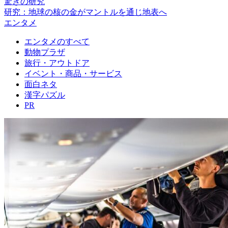
驚きの研究
研究：地球の核の金がマントルを通じ地表へ
エンタメ
エンタメのすべて
動物プラザ
旅行・アウトドア
イベント・商品・サービス
面白ネタ
漢字パズル
PR