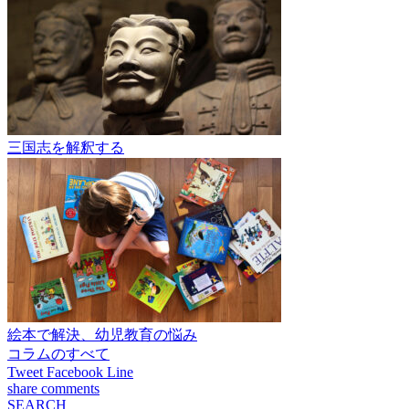
三国志を解釈する
絵本で解決、幼児教育の悩み
コラムのすべて
Tweet
Facebook
Line
share
comments
SEARCH