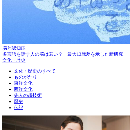
脳と認知症
多言語を話す人の脳は若い？ 最大13歳差を示した新研究
文化・歴史
文化・歴史のすべて
ものがたり
東洋文化
西洋文化
先人の超技術
歴史
伝記