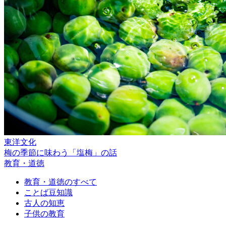
東洋文化
梅の季節に味わう「塩梅」の話
教育・道徳
教育・道徳のすべて
ことば豆知識
古人の知恵
子供の教育