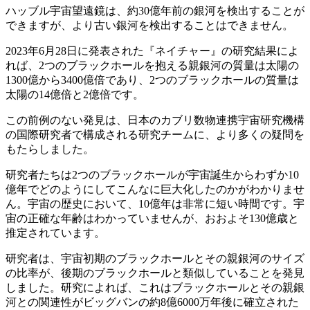
ハッブル宇宙望遠鏡は、約30億年前の銀河を検出することが
できますが、より古い銀河を検出することはできません。
2023年6月28日に発表された『ネイチャー』の研究結果によ
れば、2つのブラックホールを抱える親銀河の質量は太陽の
1300億から3400億倍であり、2つのブラックホールの質量は
太陽の14億倍と2億倍です。
この前例のない発見は、日本のカブリ数物連携宇宙研究機構
の国際研究者で構成される研究チームに、より多くの疑問を
もたらしました。
研究者たちは2つのブラックホールが宇宙誕生からわずか10
億年でどのようにしてこんなに巨大化したのかがわかりませ
ん。宇宙の歴史において、10億年は非常に短い時間です。宇
宙の正確な年齢はわかっていませんが、おおよそ130億歳と
推定されています。
研究者は、宇宙初期のブラックホールとその親銀河のサイズ
の比率が、後期のブラックホールと類似していることを発見
しました。研究によれば、これはブラックホールとその親銀
河との関連性がビッグバンの約8億6000万年後に確立された