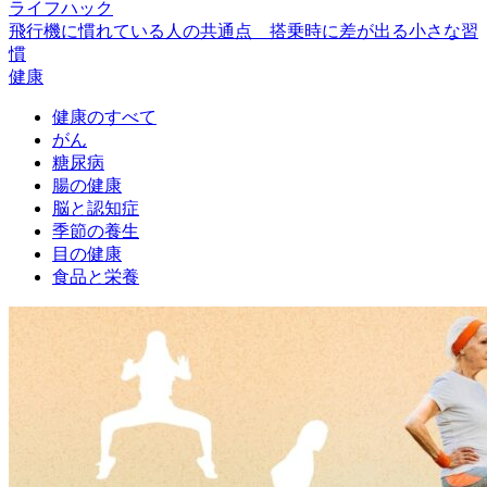
ライフハック
飛行機に慣れている人の共通点 搭乗時に差が出る小さな習
慣
健康
健康のすべて
がん
糖尿病
腸の健康
脳と認知症
季節の養生
目の健康
食品と栄養