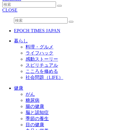
CLOSE
EPOCH TIMES JAPAN
暮らし
料理・グルメ
ライフハック
感動ストーリー
スピリチュアル
こころを修める
社会問題（LIFE）
健康
がん
糖尿病
腸の健康
脳と認知症
季節の養生
目の健康