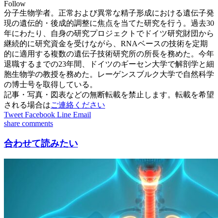
Follow
分子生物学者。正常および異常な精子形成における遺伝子発
現の遺伝的・後成的調整に焦点を当てた研究を行う。過去30
年にわたり、自身の研究プロジェクトでドイツ研究財団から
継続的に研究資金を受けながら、RNAベースの技術を定期
的に適用する複数の遺伝子技術研究所の所長を務めた。今年
退職するまでの23年間、ドイツのギーセン大学で解剖学と細
胞生物学の教授を務めた。レーゲンスブルク大学で自然科学
の博士号を取得している。
記事・写真・図表などの無断転載を禁止します。転載を希望
される場合は
ご連絡ください
Tweet
Facebook
Line
Email
share
comments
合わせて読みたい