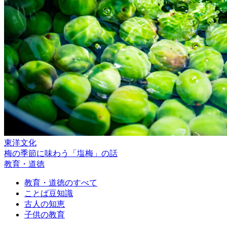
東洋文化
梅の季節に味わう「塩梅」の話
教育・道徳
教育・道徳のすべて
ことば豆知識
古人の知恵
子供の教育