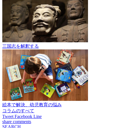
三国志を解釈する
絵本で解決、幼児教育の悩み
コラムのすべて
Tweet
Facebook
Line
share
comments
SEARCH