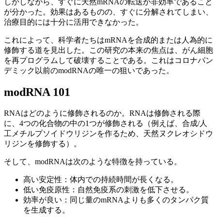
しかしながら、すぐに天然mRNAの転送が非効率であること
が分かった。効果はあるものの、すぐに分解されてしまい、
治療目的には十分に活用できなかった。
これによって、科学者たちはmRNAを合成的または人為的に
修飾する道を見出した。この研究の本来の焦点は、がん細胞
を再プログラムして破壊することである。これはコロナパン
デミック以前のmodRNAの唯一の狙いであった。
modRNA 101
RNAはどのように修飾されるのか。RNAは修飾される際
に、4つの化合物の中の1つが修飾される（例えば、合成/人
工メチルプソイドウリジンを作るため、天然ヌクレオシドウ
リジンを修飾する）。
そして、modRNAは次のような特徴を持っている。
高い安定性：体内での持続時間が長くなる。
低い免疫原性：自然免疫系の刺激を低下させる。
効率が良い：同じ量のmRNAよりも多くのタンパク質
を生成する。