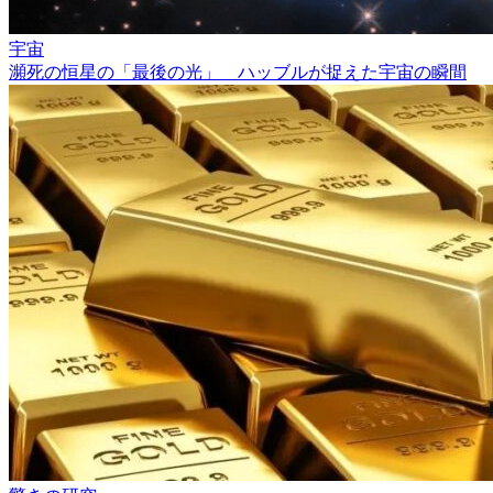
宇宙
瀕死の恒星の「最後の光」 ハッブルが捉えた宇宙の瞬間