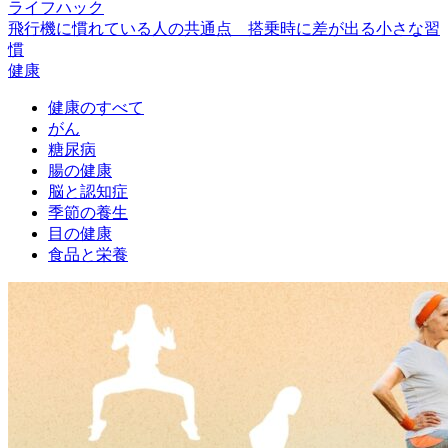
ライフハック
飛行機に慣れている人の共通点 搭乗時に差が出る小さな習
慣
健康
健康のすべて
がん
糖尿病
腸の健康
脳と認知症
季節の養生
目の健康
食品と栄養