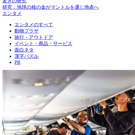
驚きの研究
研究：地球の核の金がマントルを通じ地表へ
エンタメ
エンタメのすべて
動物プラザ
旅行・アウトドア
イベント・商品・サービス
面白ネタ
漢字パズル
PR