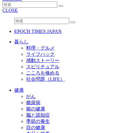
CLOSE
EPOCH TIMES JAPAN
暮らし
料理・グルメ
ライフハック
感動ストーリー
スピリチュアル
こころを修める
社会問題（LIFE）
健康
がん
糖尿病
腸の健康
脳と認知症
季節の養生
目の健康