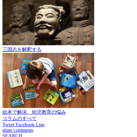
三国志を解釈する
絵本で解決、幼児教育の悩み
コラムのすべて
Tweet
Facebook
Line
share
comments
SEARCH