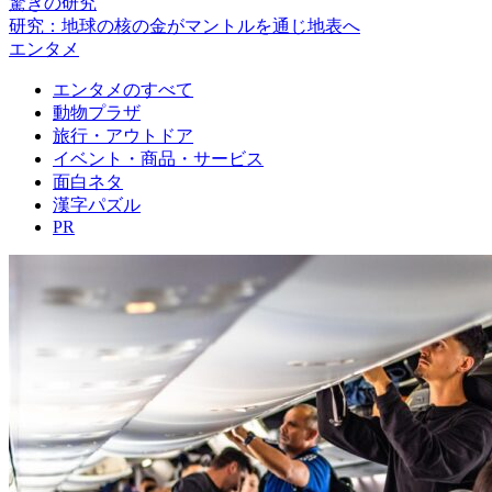
驚きの研究
研究：地球の核の金がマントルを通じ地表へ
エンタメ
エンタメのすべて
動物プラザ
旅行・アウトドア
イベント・商品・サービス
面白ネタ
漢字パズル
PR