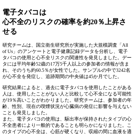
電子タバコは
心不全のリスクの確率を約20％上昇さ
せる
研究チームは、国立衛生研究所が実施した大規模調査「All
of Us」のアンケートと電子健康記録データを分析し、電子
タバコの使用と心不全リスクの関連性を発見しました。デー
タには平均年齢52歳の17万5千人以上の参加者の情報が含ま
れ、そのうち約60.5％が女性でした。サンプルの中で3242名
が心不全を発症し、追跡期間の中央値は45か月でした。
研究結果によると、過去に電子タバコを使用したことがある
人は、使用したことがない人と比較して心不全になる可能性
が19％高いことがわかりました。研究チームは、参加者の年
齢、性別、現在の喫煙状況が心臓病の発症に影響を与えない
ことも発見しました。
また、電子タバコの使用は、駆出率が保持されたタイプの心
不全患者により一般的であることも明らかになりました。こ
のタイプの心不全は、心筋が硬くなり、収縮の間に血液を適