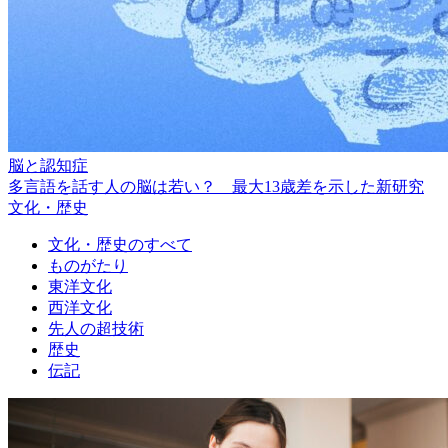
脳と認知症
多言語を話す人の脳は若い？ 最大13歳差を示した新研究
文化・歴史
文化・歴史のすべて
ものがたり
東洋文化
西洋文化
先人の超技術
歴史
伝記