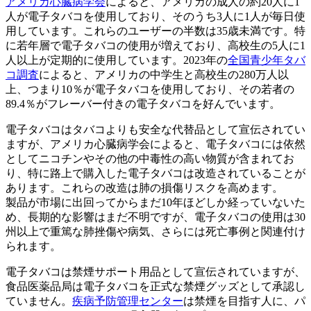
アメリカ心臓病学会
によると、アメリカの成人の約20人に1
人が電子タバコを使用しており、そのうち3人に1人が毎日使
用しています。これらのユーザーの半数は35歳未満です。特
に若年層で電子タバコの使用が増えており、高校生の5人に1
人以上が定期的に使用しています。2023年の
全国青少年タバ
コ調査
によると、アメリカの中学生と高校生の280万人以
上、つまり10％が電子タバコを使用しており、その若者の
89.4％がフレーバー付きの電子タバコを好んでいます。
電子タバコはタバコよりも安全な代替品として宣伝されてい
ますが、アメリカ心臓病学会によると、電子タバコには依然
としてニコチンやその他の中毒性の高い物質が含まれてお
り、特に路上で購入した電子タバコは改造されていることが
あります。これらの改造は肺の損傷リスクを高めます。
製品が市場に出回ってからまだ10年ほどしか経っていないた
め、長期的な影響はまだ不明ですが、電子タバコの使用は30
州以上で重篤な肺挫傷や病気、さらには死亡事例と関連付け
られます。
電子タバコは禁煙サポート用品として宣伝されていますが、
食品医薬品局は電子タバコを正式な禁煙グッズとして承認し
ていません。
疾病予防管理センター
は禁煙を目指す人に、パ