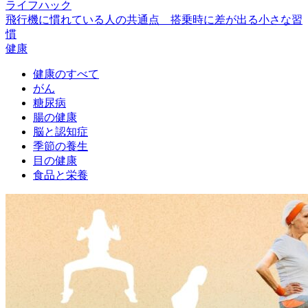
ライフハック
飛行機に慣れている人の共通点 搭乗時に差が出る小さな習
慣
健康
健康のすべて
がん
糖尿病
腸の健康
脳と認知症
季節の養生
目の健康
食品と栄養