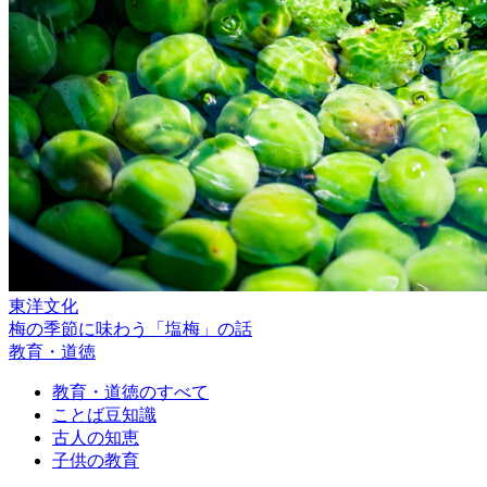
東洋文化
梅の季節に味わう「塩梅」の話
教育・道徳
教育・道徳のすべて
ことば豆知識
古人の知恵
子供の教育