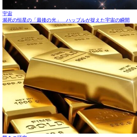
宇宙
瀕死の恒星の「最後の光」 ハッブルが捉えた宇宙の瞬間