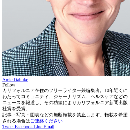
Amie Dahnke
Follow
カリフォルニア在住のフリーライター兼編集者。10年近くに
わたってコミュニティ、ジャーナリズム、ヘルスケアなどの
ニュースを報道し、その功績によりカリフォルニア新聞出版
社賞を受賞。
記事・写真・図表などの無断転載を禁止します。転載を希望
される場合は
ご連絡ください
Tweet
Facebook
Line
Email