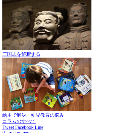
三国志を解釈する
絵本で解決、幼児教育の悩み
コラムのすべて
Tweet
Facebook
Line
share
comments