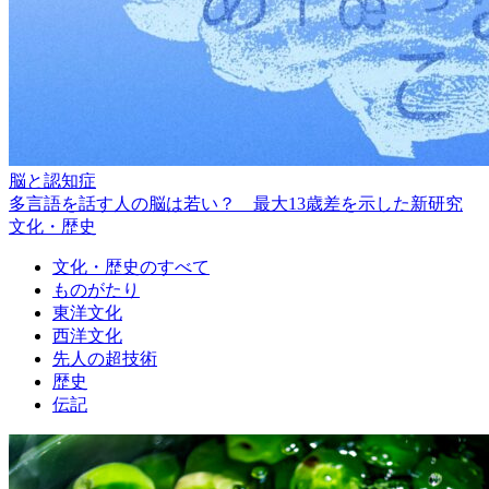
脳と認知症
多言語を話す人の脳は若い？ 最大13歳差を示した新研究
文化・歴史
文化・歴史のすべて
ものがたり
東洋文化
西洋文化
先人の超技術
歴史
伝記