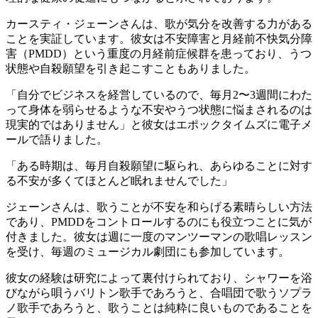
カースティ・ジェーンさんは、歌が気分を改善する力がある
ことを実証しています。彼女は不安障害と月経前不快気分障
害（PMDD）という重度の月経前症候群を患っており、うつ
状態や自殺願望を引き起こすこともありました。
「自分でビジネスを経営しているので、毎月2〜3週間にわた
って身体を弱らせるような不安やうつ状態に悩まされるのは
現実的ではありません」と彼女はエポックタイムズに電子メ
ールで語りました。
「ある時期は、毎月自殺願望に駆られ、あらゆることに対す
る不安が多くてほとんど眠れませんでした」
ジェーンさんは、歌うことが不安を和らげる素晴らしい方法
であり、PMDDをコントロールするのにも役立つことに気が
付きました。彼女は週に一度のマンツーマンの歌唱レッスン
を受け、毎週のミュージカル劇団にも参加しています。
彼女の経験は研究によって裏付けられており、シャワーを浴
びながら唄うバリトン歌手であろうと、合唱団で歌うソプラ
ノ歌手であろうと、歌うことは純粋に良いものであることを