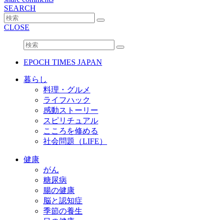
SEARCH
CLOSE
EPOCH TIMES JAPAN
暮らし
料理・グルメ
ライフハック
感動ストーリー
スピリチュアル
こころを修める
社会問題（LIFE）
健康
がん
糖尿病
腸の健康
脳と認知症
季節の養生