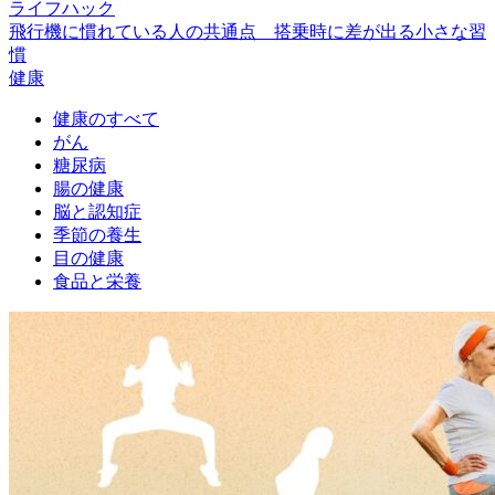
ライフハック
飛行機に慣れている人の共通点 搭乗時に差が出る小さな習
慣
健康
健康のすべて
がん
糖尿病
腸の健康
脳と認知症
季節の養生
目の健康
食品と栄養