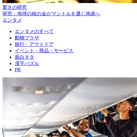
驚きの研究
研究：地球の核の金がマントルを通じ地表へ
エンタメ
エンタメのすべて
動物プラザ
旅行・アウトドア
イベント・商品・サービス
面白ネタ
漢字パズル
PR