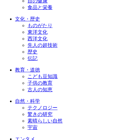
目の健康
食品と栄養
文化・歴史
ものがたり
東洋文化
西洋文化
先人の超技術
歴史
伝記
教育・道徳
こども豆知識
子供の教育
古人の知恵
自然・科学
テクノロジー
驚きの研究
素晴らしい自然
宇宙
エンタメ