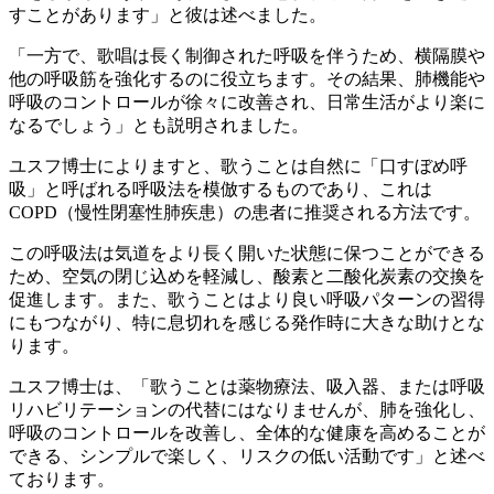
すことがあります」と彼は述べました。
「一方で、歌唱は長く制御された呼吸を伴うため、横隔膜や
他の呼吸筋を強化するのに役立ちます。その結果、肺機能や
呼吸のコントロールが徐々に改善され、日常生活がより楽に
なるでしょう」とも説明されました。
ユスフ博士によりますと、歌うことは自然に「口すぼめ呼
吸」と呼ばれる呼吸法を模倣するものであり、これは
COPD（慢性閉塞性肺疾患）の患者に推奨される方法です。
この呼吸法は気道をより長く開いた状態に保つことができる
ため、空気の閉じ込めを軽減し、酸素と二酸化炭素の交換を
促進します。また、歌うことはより良い呼吸パターンの習得
にもつながり、特に息切れを感じる発作時に大きな助けとな
ります。
ユスフ博士は、「歌うことは薬物療法、吸入器、または呼吸
リハビリテーションの代替にはなりませんが、肺を強化し、
呼吸のコントロールを改善し、全体的な健康を高めることが
できる、シンプルで楽しく、リスクの低い活動です」と述べ
ております。