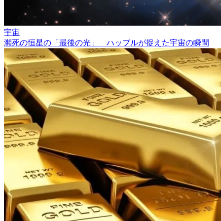
宇宙
瀕死の恒星の「最後の光」 ハッブルが捉えた宇宙の瞬間