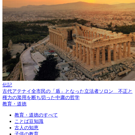
伝記
古代アテナイ全市民の「盾」となった立法者ソロン 不正と
権力の濫用を断ち切った中庸の哲学
教育・道徳
教育・道徳のすべて
ことば豆知識
古人の知恵
子供の教育