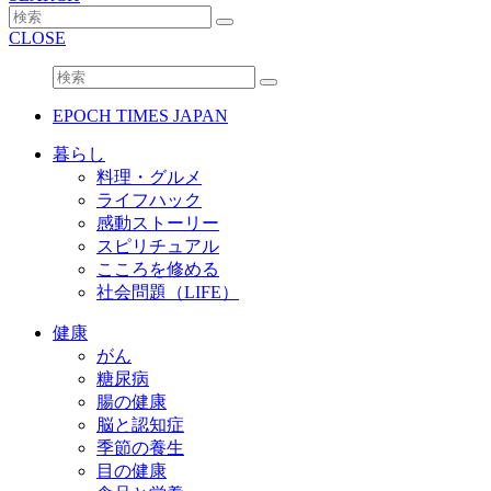
CLOSE
EPOCH TIMES JAPAN
暮らし
料理・グルメ
ライフハック
感動ストーリー
スピリチュアル
こころを修める
社会問題（LIFE）
健康
がん
糖尿病
腸の健康
脳と認知症
季節の養生
目の健康