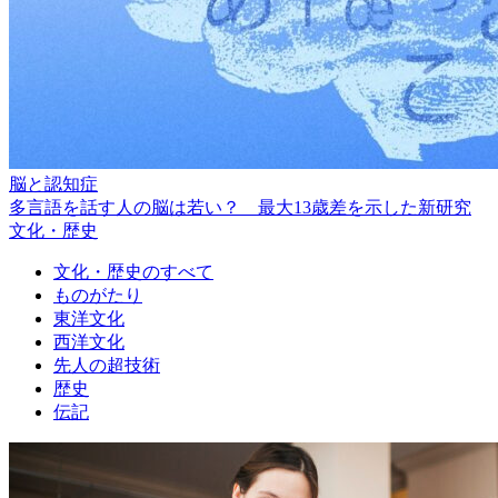
脳と認知症
多言語を話す人の脳は若い？ 最大13歳差を示した新研究
文化・歴史
文化・歴史のすべて
ものがたり
東洋文化
西洋文化
先人の超技術
歴史
伝記