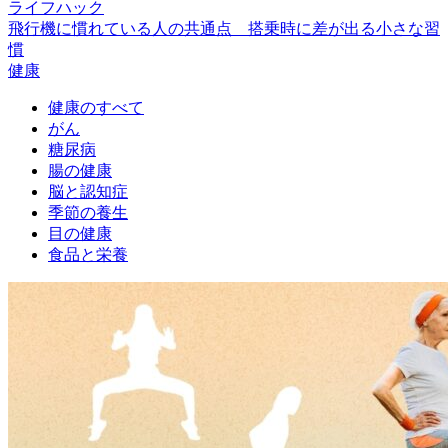
ライフハック
飛行機に慣れている人の共通点 搭乗時に差が出る小さな習
慣
健康
健康のすべて
がん
糖尿病
腸の健康
脳と認知症
季節の養生
目の健康
食品と栄養