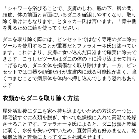
「シャワーを浴びることで、皮膚のしわ、脇の下、脚の間、
頭皮、体の前面と背面にいるダニを確認しやすくなり、取り
除く助けにもなります」とタッカー氏は言います。「背中側
を見るために鏡を使ってください」
ダニを取り除く際には、ピンセットではなく専用のダニ除去
ツールを使用することが重要だとファラオーネ氏は述べてい
ます。これにより、皮膚に食い込んだ口器まで確実に除去で
きます。こうしたツールはダニの体の下に滑り込ませて持ち
上げるため、ダニ全体を損傷なく取り除けます。一方、ピン
セットでは口器や頭部だけが皮膚内に残る可能性が高く、強
くつまむことで病原体を体内へ押し込んでしまう恐れもあり
ます。
衣類からダニを取り除く方法
屋外活動後にダニを家へ持ち込まないための方法の一つは、
帰宅後すぐに衣類を脱ぎ、すべて乾燥機に入れて高温で乾燥
させることです。ファラオーネ氏によると、ダニは熱と乾燥
に弱く、水分を失いやすいため、直射日光も好みません。乾
燥機は熱と乾燥によってダニを死滅させます。