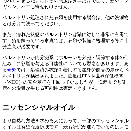
われていました。これらの制服はダニだけでなく、蚊やツツ
ガムシ、ハエも寄せ付けません。
ペルメトリン処理された衣類を使用する場合は、他の洗濯物
とは分けて洗ってください。
また、濡れた状態のペルメトリンは猫に対して非常に有毒で
す。猫を飼っている家庭では、衣類や装備に処理する際に十
分注意が必要です。
ペルメトリンが内分泌系（ホルモンを分泌・調節する体の仕
組み）に影響を与える可能性についても懸念があります。あ
る
研究
では、処理済み衣類を着用する屋外労働者の尿からペ
ルメトリンが検出されました。濃度はEPAや世界保健機関
（WHO）の安全基準を下回っていましたが、低濃度でも健
康への影響が生じる可能性は否定できません。
エッセンシャルオイル
より自然な方法を求める人にとって、一部のエッセンシャル
オイルは有望な選択肢です。最も研究が進んでいるのはレモ