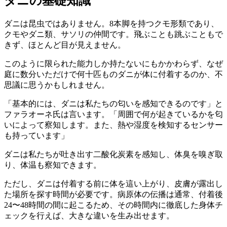
ダニの基礎知識
ダニは昆虫ではありません。8本脚を持つクモ形類であり、
クモやダニ類、サソリの仲間です。飛ぶことも跳ぶこともで
きず、ほとんど目が見えません。
このように限られた能力しか持たないにもかかわらず、なぜ
庭に数分いただけで何十匹ものダニが体に付着するのか、不
思議に思うかもしれません。
「基本的には、ダニは私たちの匂いを感知できるのです」と
ファラオーネ氏は言います。「周囲で何が起きているかを匂
いによって察知します。また、熱や湿度を検知するセンサー
も持っています」
ダニは私たちが吐き出す二酸化炭素を感知し、体臭を嗅ぎ取
り、体温も察知できます。
ただし、ダニは付着する前に体を這い上がり、皮膚が露出し
た場所を探す時間が必要です。病原体の伝播は通常、付着後
24〜48時間の間に起こるため、その時間内に徹底した身体チ
ェックを行えば、大きな違いを生み出せます。