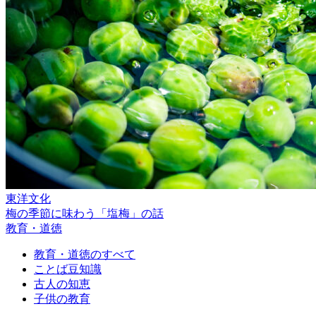
東洋文化
梅の季節に味わう「塩梅」の話
教育・道徳
教育・道徳のすべて
ことば豆知識
古人の知恵
子供の教育