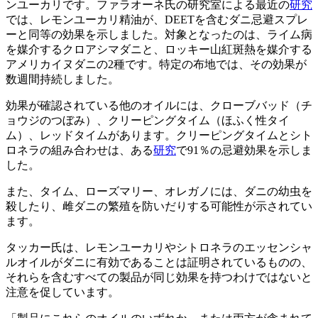
ンユーカリです。ファラオーネ氏の研究室による最近の
研究
では、レモンユーカリ精油が、DEETを含むダニ忌避スプレ
ーと同等の効果を示しました。対象となったのは、ライム病
を媒介するクロアシマダニと、ロッキー山紅斑熱を媒介する
アメリカイヌダニの2種です。特定の布地では、その効果が
数週間持続しました。
効果が確認されている他のオイルには、クローブバッド（チ
ョウジのつぼみ）、クリーピングタイム（ほふく性タイ
ム）、レッドタイムがあります。クリーピングタイムとシト
ロネラの組み合わせは、ある
研究
で91％の忌避効果を示しま
した。
また、タイム、ローズマリー、オレガノには、ダニの幼虫を
殺したり、雌ダニの繁殖を防いだりする可能性が示されてい
ます。
タッカー氏は、レモンユーカリやシトロネラのエッセンシャ
ルオイルがダニに有効であることは証明されているものの、
それらを含むすべての製品が同じ効果を持つわけではないと
注意を促しています。