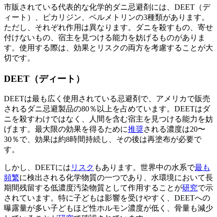
市販されている代表的な化学的ダニ忌避剤には、DEET（デ
ィート）、ピカリジン、ペルメトリンの3種類があります。
ただし、それぞれ作用は異なります。ダニを殺すもの、寄せ
付けないもの、宿主を見つける能力を妨げるものがありま
す。使用する際は、効果とリスクの両方を考慮することが大
切です。
DEET（ディート）
DEETは最も広く使用されている忌避剤で、アメリカで販売
されるダニ忌避製品の80％以上を占めています。DEETはダ
ニを殺すわけではなく、人間を含む宿主を見つける能力を妨
げます。最大限の効果を得るために
推奨
される濃度は20〜
30％で、効果は約8時間持続し、その後は再塗布が必要で
す。
しかし、DEETには
リスク
もあります。世界中の水系で
最も
頻繁
に検出される化学物質の一つであり、水環境において長
期間残留する低濃度汚染物質として作用することが
研究
で示
されています。特に子どもは影響を受けやすく、DEETへの
曝露量が多い子どもほど性ホルモン濃度が低く、骨量も減少