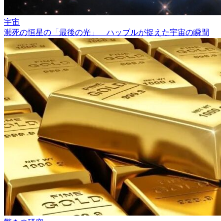
宇宙
瀕死の恒星の「最後の光」 ハッブルが捉えた宇宙の瞬間