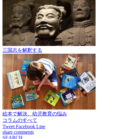
三国志を解釈する
絵本で解決、幼児教育の悩み
コラムのすべて
Tweet
Facebook
Line
share
comments
SEARCH