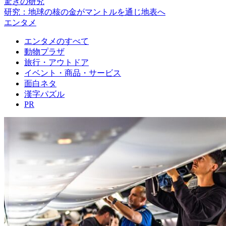
驚きの研究
研究：地球の核の金がマントルを通じ地表へ
エンタメ
エンタメのすべて
動物プラザ
旅行・アウトドア
イベント・商品・サービス
面白ネタ
漢字パズル
PR