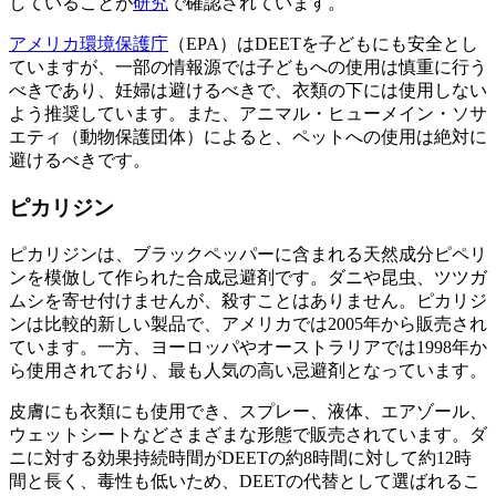
していることが
研究
で確認されています。
アメリカ環境保護庁
（EPA）はDEETを子どもにも安全とし
ていますが、一部の情報源では子どもへの使用は慎重に行う
べきであり、妊婦は避けるべきで、衣類の下には使用しない
よう推奨しています。また、アニマル・ヒューメイン・ソサ
エティ（動物保護団体）によると、ペットへの使用は絶対に
避けるべきです。
ピカリジン
ピカリジンは、ブラックペッパーに含まれる天然成分ピペリ
ンを模倣して作られた合成忌避剤です。ダニや昆虫、ツツガ
ムシを寄せ付けませんが、殺すことはありません。ピカリジ
ンは比較的新しい製品で、アメリカでは2005年から販売され
ています。一方、ヨーロッパやオーストラリアでは1998年か
ら使用されており、最も人気の高い忌避剤となっています。
皮膚にも衣類にも使用でき、スプレー、液体、エアゾール、
ウェットシートなどさまざまな形態で販売されています。ダ
ニに対する効果持続時間がDEETの約8時間に対して約12時
間と長く、毒性も低いため、DEETの代替として選ばれるこ