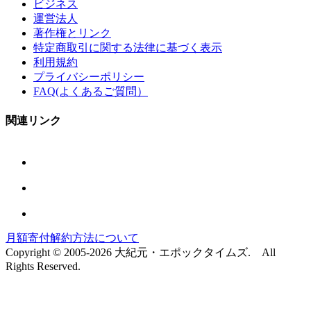
ビジネス
運営法人
著作権とリンク
特定商取引に関する法律に基づく表示
利用規約
プライバシーポリシー
FAQ(よくあるご質問）
関連リンク
月額寄付解約方法について
Copyright © 2005-2026 大紀元・エポックタイムズ. All
Rights Reserved.