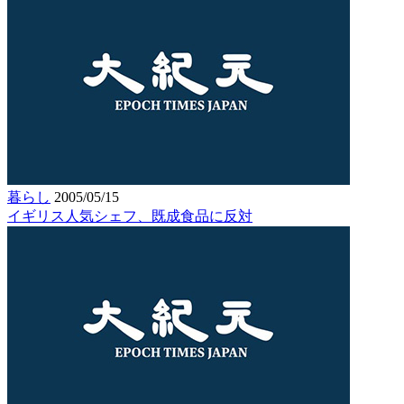
暮らし
2005/05/15
イギリス人気シェフ、既成食品に反対