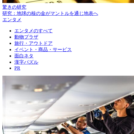
驚きの研究
研究：地球の核の金がマントルを通じ地表へ
エンタメ
エンタメのすべて
動物プラザ
旅行・アウトドア
イベント・商品・サービス
面白ネタ
漢字パズル
PR