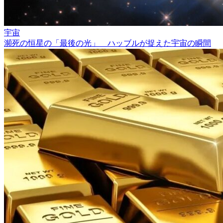
宇宙
瀕死の恒星の「最後の光」 ハッブルが捉えた宇宙の瞬間