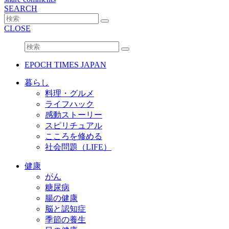
SEARCH
CLOSE
EPOCH TIMES JAPAN
暮らし
料理・グルメ
ライフハック
感動ストーリー
スピリチュアル
こころを修める
社会問題（LIFE）
健康
がん
糖尿病
腸の健康
脳と認知症
季節の養生