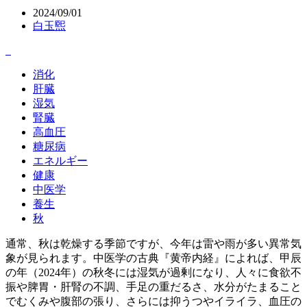
2024/09/01
白玉煕
消化
肝臓
湿気
腎臓
高血圧
糖尿病
エネルギー
健康
中医学
養生
秋
通常、秋は乾燥する季節ですが、今年は雷や雨が多い異常気
象が見られます。中医学の古典『黄帝内経』によれば、甲辰
の年（2024年）の秋冬には湿気が過剰になり、人々に食欲不
振や脾胃・肝腎の不調、手足の重だるさ、水分がたまること
でむくみや腹部の張り、さらには抑うつやイライラ、血圧の