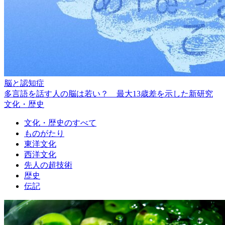
脳と認知症
多言語を話す人の脳は若い？ 最大13歳差を示した新研究
文化・歴史
文化・歴史のすべて
ものがたり
東洋文化
西洋文化
先人の超技術
歴史
伝記