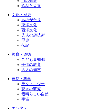
目の健康
食品と栄養
文化・歴史
ものがたり
東洋文化
西洋文化
先人の超技術
歴史
伝記
教育・道徳
こども豆知識
子供の教育
古人の知恵
自然・科学
テクノロジー
驚きの研究
素晴らしい自然
宇宙
エンタメ