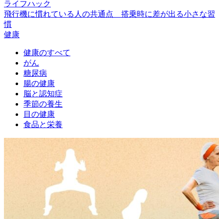
ライフハック
飛行機に慣れている人の共通点 搭乗時に差が出る小さな習
慣
健康
健康のすべて
がん
糖尿病
腸の健康
脳と認知症
季節の養生
目の健康
食品と栄養