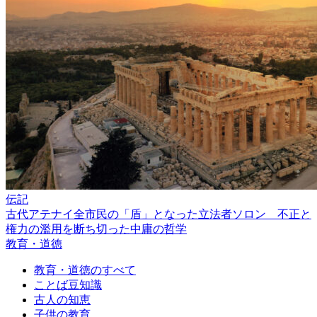
伝記
古代アテナイ全市民の「盾」となった立法者ソロン 不正と
権力の濫用を断ち切った中庸の哲学
教育・道徳
教育・道徳のすべて
ことば豆知識
古人の知恵
子供の教育