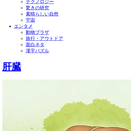
テクノロジー
驚きの研究
素晴らしい自然
宇宙
エンタメ
動物プラザ
旅行・アウトドア
面白ネタ
漢字パズル
肝臓