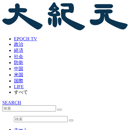
EPOCH TV
政治
経済
社会
防衛
中国
米国
国際
LIFE
すべて
SEARCH
ホーム