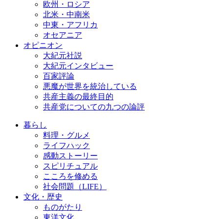
欧州・ロシア
北米・中南米
中東・アフリカ
オセアニア
オピニオン
大紀元社説
大紀元インタビュー
百家評論
悪魔が世界を統治している
共産主義の最終目的
共産党についての九つの論評
暮らし
料理・グルメ
ライフハック
感動ストーリー
スピリチュアル
こころを修める
社会問題（LIFE）
文化・歴史
ものがたり
東洋文化