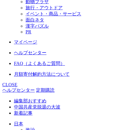
動物プラザ
旅行・アウトドア
イベント・商品・サービス
面白ネタ
漢字パズル
PR
マイページ
ヘルプセンター
FAQ（よくあるご質問）
月額寄付解約方法について
CLOSE
ヘルプセンター
定期購読
編集部おすすめ
中国共産党脱退の大波
新着記事
日本
政治