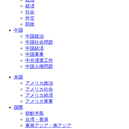
経済
社会
外交
防衛
中国
中国政治
中国社会問題
中国経済
中国軍事
中共浸透工作
中国人権問題
米国
アメリカ政治
アメリカ社会
アメリカ経済
アメリカ軍事
国際
朝鮮半島
台湾・香港
東南アジア・南アジア