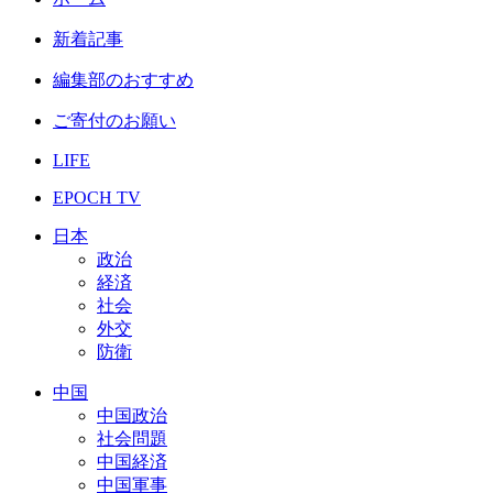
新着記事
編集部のおすすめ
ご寄付のお願い
LIFE
EPOCH TV
日本
政治
経済
社会
外交
防衛
中国
中国政治
社会問題
中国経済
中国軍事