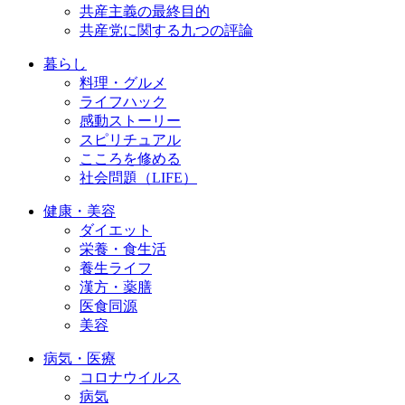
共産主義の最終目的
共産党に関する九つの評論
暮らし
料理・グルメ
ライフハック
感動ストーリー
スピリチュアル
こころを修める
社会問題（LIFE）
健康・美容
ダイエット
栄養・食生活
養生ライフ
漢方・薬膳
医食同源
美容
病気・医療
コロナウイルス
病気