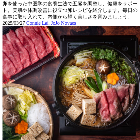
卵を使った中医学の食養生法で五臓を調整し、健康をサポー
ト。美肌や体調改善に役立つ卵レシピを紹介します。毎日の
食事に取り入れて、内側から輝く美しさを育みましょう。
2025/03/27
Connie Lai
,
JoJo Novaes