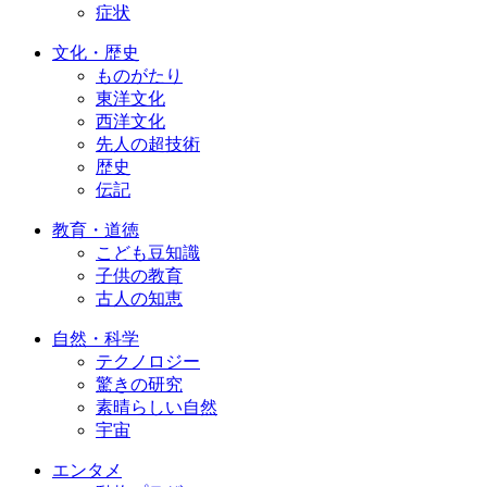
症状
文化・歴史
ものがたり
東洋文化
西洋文化
先人の超技術
歴史
伝記
教育・道徳
こども豆知識
子供の教育
古人の知恵
自然・科学
テクノロジー
驚きの研究
素晴らしい自然
宇宙
エンタメ