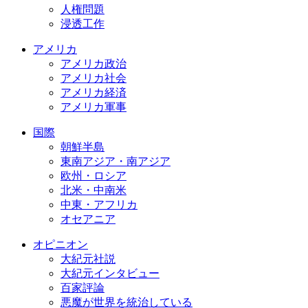
人権問題
浸透工作
アメリカ
アメリカ政治
アメリカ社会
アメリカ経済
アメリカ軍事
国際
朝鮮半島
東南アジア・南アジア
欧州・ロシア
北米・中南米
中東・アフリカ
オセアニア
オピニオン
大紀元社説
大紀元インタビュー
百家評論
悪魔が世界を統治している