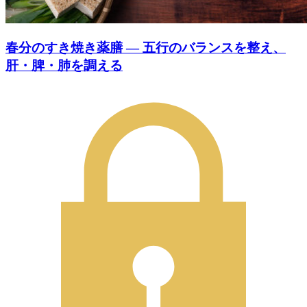
春分のすき焼き薬膳 ― 五行のバランスを整え、
肝・脾・肺を調える