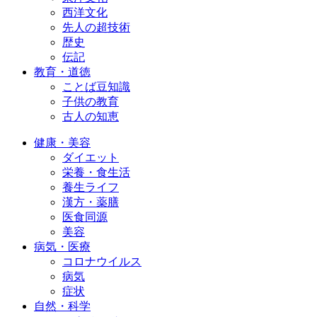
西洋文化
先人の超技術
歴史
伝記
教育・道徳
ことば豆知識
子供の教育
古人の知恵
健康・美容
ダイエット
栄養・食生活
養生ライフ
漢方・薬膳
医食同源
美容
病気・医療
コロナウイルス
病気
症状
自然・科学