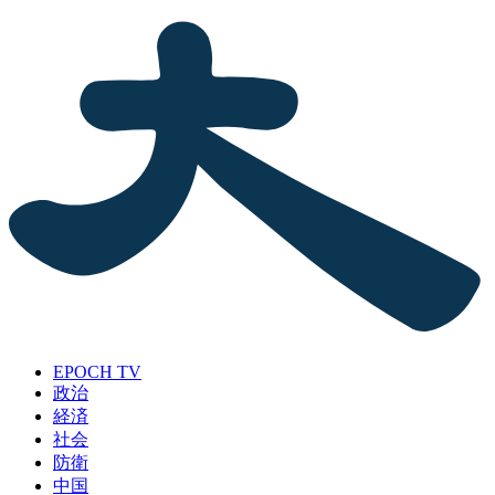
EPOCH TV
政治
経済
社会
防衛
中国