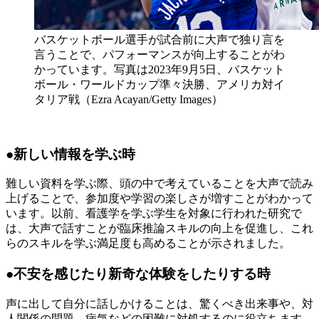
バスケットボール選手が試合前に大声で独り言を
言うことで、パフォーマンスが向上することがわ
かっています。写真は2023年9月5日、バスケット
ボール・ワールドカップ準々決勝、アメリカ対イ
タリア戦（Ezra Acayan/Getty Images）
●新しい情報を学ぶ時
難しい資料を学ぶ際、頭の中で考えていることを大声で読み
上げることで、参加度や学習の楽しさが増すことがわかって
います。以前、看護学を学ぶ学生を対象に行われた研究で
は、大声で話すことが臨床推論スキルの向上を促進し、これ
らのスキルを学ぶ満足度も高めることが示されました。
●不安を感じたり新奇な体験をしたりする時
声に出して自分に話しかけることは、驚くべき出来事や、対
人関係の問題、病気などの困難に対処するのに役立ちます。