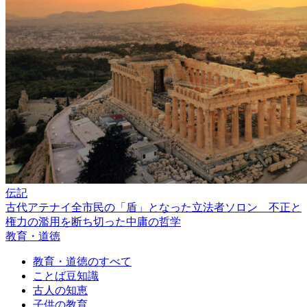
伝記
古代アテナイ全市民の「盾」となった立法者ソロン 不正と
権力の濫用を断ち切った中庸の哲学
教育・道徳
教育・道徳のすべて
ことば豆知識
古人の知恵
子供の教育