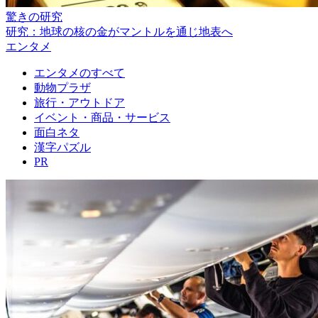
驚きの研究
研究：地球の核の金がマントルを通じ地表へ
エンタメ
エンタメのすべて
動物プラザ
旅行・アウトドア
イベント・商品・サービス
面白ネタ
漢字パズル
PR