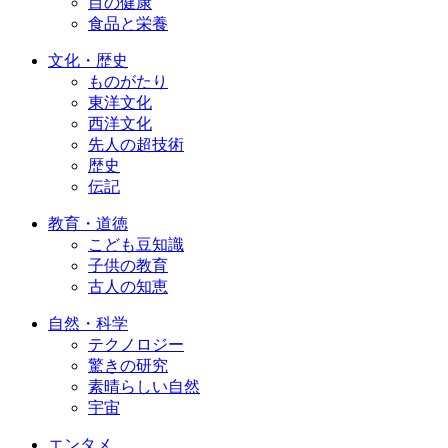
目の健康
食品と栄養
文化・歴史
ものがたり
東洋文化
西洋文化
先人の超技術
歴史
伝記
教育・道徳
こども豆知識
子供の教育
古人の知恵
自然・科学
テクノロジー
驚きの研究
素晴らしい自然
宇宙
エンタメ