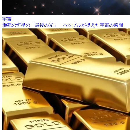
宇宙
瀕死の恒星の「最後の光」 ハッブルが捉えた宇宙の瞬間