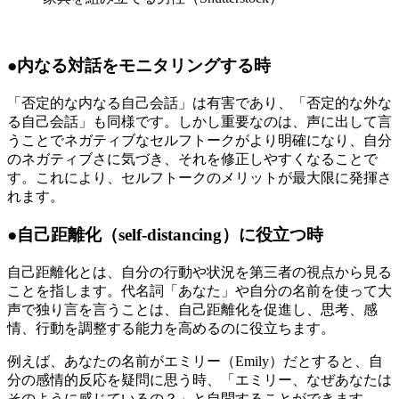
●内なる対話をモニタリングする時
「否定的な内なる自己会話」は有害であり、「否定的な外な
る自己会話」も同様です。しかし重要なのは、声に出して言
うことでネガティブなセルフトークがより明確になり、自分
のネガティブさに気づき、それを修正しやすくなることで
す。これにより、セルフトークのメリットが最大限に発揮さ
れます。
●自己距離化（self-distancing）に役立つ時
自己距離化とは、自分の行動や状況を第三者の視点から見る
ことを指します。代名詞「あなた」や自分の名前を使って大
声で独り言を言うことは、自己距離化を促進し、思考、感
情、行動を調整する能力を高めるのに役立ちます。
例えば、あなたの名前がエミリー（Emily）だとすると、自
分の感情的反応を疑問に思う時、「エミリー、なぜあなたは
そのように感じているの？」と自問することができます。