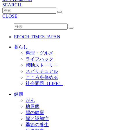
SEARCH
CLOSE
EPOCH TIMES JAPAN
暮らし
料理・グルメ
ライフハック
感動ストーリー
スピリチュアル
こころを修める
社会問題（LIFE）
健康
がん
糖尿病
腸の健康
脳と認知症
季節の養生