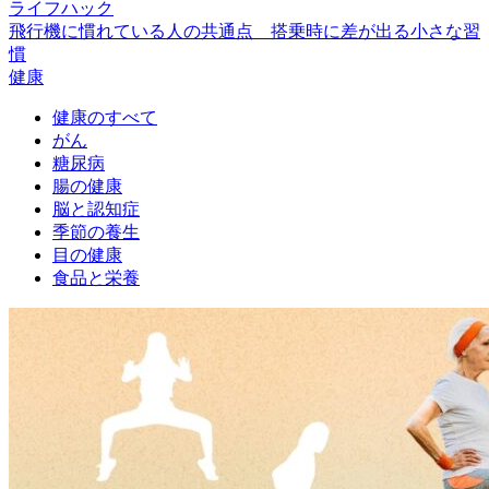
ライフハック
飛行機に慣れている人の共通点 搭乗時に差が出る小さな習
慣
健康
健康のすべて
がん
糖尿病
腸の健康
脳と認知症
季節の養生
目の健康
食品と栄養