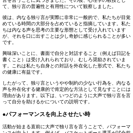
言を言うことに気づきました。その後、心理学の教授とし
て、独り言の普遍性と有用性について観察しました。
彼は、内なる独り言が実際に非常に一般的で、私たちが目覚
めている時間の大部分を占めていると指摘しています。私た
ちは内なる声を思考の主要な形態として受け入れています
が、それを口に出すことは少し奇妙に感じられることが多い
です。
興味深いことに、書面で自分と対話すること（例えば日記を
書くこと）は受け入れられており、むしろ奨励されていま
す。これは私たち自身との対話を外在化した形式で、私たち
の健康に有益です。
したがって、独り言というやや制約の少ない行為を、内なる
声を外在化する健康的で肯定的な方法として見なすことには
理由があります。以下は、いつどのように大声で独り言を言
って自分を助けるかについての説明です。
●パフォーマンスを向上させたい時
活動が始まる直前に大声で独り言を言うことで、パフォーマ
ンスが向上します。例えば、バスケットボール選手が試合前