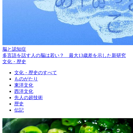
脳と認知症
多言語を話す人の脳は若い？ 最大13歳差を示した新研究
文化・歴史
文化・歴史のすべて
ものがたり
東洋文化
西洋文化
先人の超技術
歴史
伝記