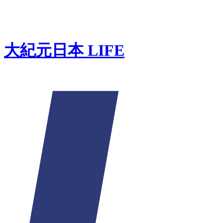
大紀元日本 LIFE