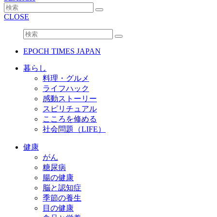
CLOSE
EPOCH TIMES JAPAN
暮らし
料理・グルメ
ライフハック
感動ストーリー
スピリチュアル
こころを修める
社会問題（LIFE）
健康
がん
糖尿病
腸の健康
脳と認知症
季節の養生
目の健康