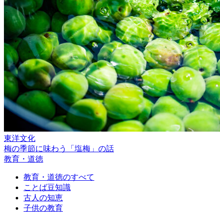
東洋文化
梅の季節に味わう「塩梅」の話
教育・道徳
教育・道徳のすべて
ことば豆知識
古人の知恵
子供の教育