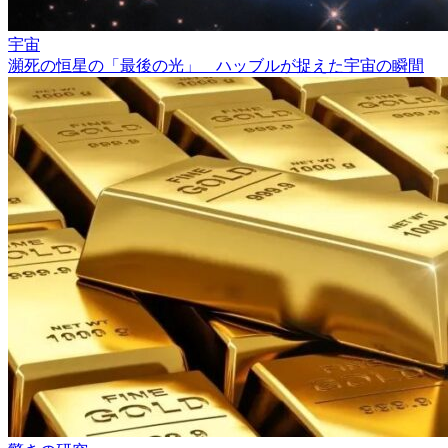
宇宙
瀕死の恒星の「最後の光」 ハッブルが捉えた宇宙の瞬間