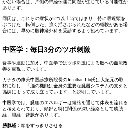
かない場合は、片側の神経伝達に問題が生じている可能性が
あります。
同氏は、これらの症状が2つ以上当てはまり、特に最近頭を
ぶつけた、転倒した、強く揺さぶられたなどの経験がある場
合には、早めに脳神経外科を受診するよう勧めています。
中医学：毎日3分のツボ刺激
食事や運動に加え、中医学ではツボ刺激による脳への血流改
善を重視しています。
カナダの康美中医診療所院長のJonathan Liu氏は大紀元の取
材に対し、「脳の機能は全身の重要な臓器システムの支えと
協調によって成り立っています」と説明しています。
中医学では、臓腑のエネルギーは経絡を通じて体表を流れる
と考えられており、頭部と特に関係が深い経絡として膀胱
経、胆経、督脈があります。
膀胱経：
頭をすっきりさせる