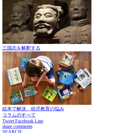
三国志を解釈する
絵本で解決、幼児教育の悩み
コラムのすべて
Tweet
Facebook
Line
share
comments
SEARCH