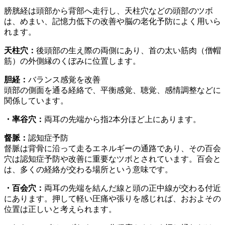
膀胱経は頭部から背部へ走行し、天柱穴などの頭部のツボ
は、めまい、記憶力低下の改善や脳の老化予防によく用いら
れます。
天柱穴：
後頭部の生え際の両側にあり、首の太い筋肉（僧帽
筋）の外側縁のくぼみに位置します。
胆経：
バランス感覚を改善
頭部の側面を通る経絡で、平衡感覚、聴覚、感情調整などに
関係しています。
・率谷穴：
両耳の先端から指2本分ほど上にあります。
督脈：
認知症予防
督脈は背骨に沿って走るエネルギーの通路であり、その百会
穴は認知症予防や改善に重要なツボとされています。百会と
は、多くの経絡が交わる場所という意味です。
・百会穴：
両耳の先端を結んだ線と頭の正中線が交わる付近
にあります。押して軽い圧痛や張りを感じれば、おおよその
位置は正しいと考えられます。