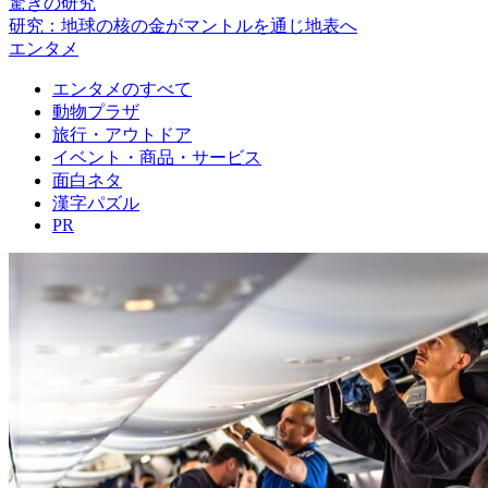
驚きの研究
研究：地球の核の金がマントルを通じ地表へ
エンタメ
エンタメのすべて
動物プラザ
旅行・アウトドア
イベント・商品・サービス
面白ネタ
漢字パズル
PR