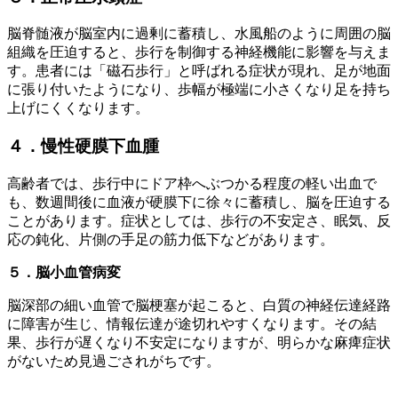
脳脊髄液が脳室内に過剰に蓄積し、水風船のように周囲の脳
組織を圧迫すると、歩行を制御する神経機能に影響を与えま
す。患者には「磁石歩行」と呼ばれる症状が現れ、足が地面
に張り付いたようになり、歩幅が極端に小さくなり足を持ち
上げにくくなります。
４．慢性硬膜下血腫
高齢者では、歩行中にドア枠へぶつかる程度の軽い出血で
も、数週間後に血液が硬膜下に徐々に蓄積し、脳を圧迫する
ことがあります。症状としては、歩行の不安定さ、眠気、反
応の鈍化、片側の手足の筋力低下などがあります。
５．脳小血管病変
脳深部の細い血管で脳梗塞が起こると、白質の神経伝達経路
に障害が生じ、情報伝達が途切れやすくなります。その結
果、歩行が遅くなり不安定になりますが、明らかな麻痺症状
がないため見過ごされがちです。