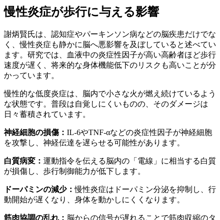
慢性炎症が歩行に与える影響
謝炳賢氏は、認知症やパーキンソン病などの脳疾患だけでな
く、慢性炎症も静かに脳へ悪影響を及ぼしていると述べてい
ます。研究では、血液中の炎症性因子が高い高齢者ほど歩行
速度が遅く、将来的な身体機能低下のリスクも高いことが分
かっています。
慢性的な低度炎症は、脳内で小さな火が燃え続けているよう
な状態です。普段は自覚しにくいものの、そのダメージは
日々蓄積されています。
神経細胞の損傷：
IL-6やTNF-αなどの炎症性因子が神経細胞
を攻撃し、神経伝達を遅らせる可能性があります。
白質病変：
運動指令を伝える脳内の「電線」に相当する白質
が損傷し、歩行制御能力が低下します。
ドーパミンの減少：
慢性炎症はドーパミン分泌を抑制し、行
動開始が遅くなり、身体を動かしにくくなります。
筋肉協調の乱れ：
脳からの信号が遅れることで筋肉収縮のタ