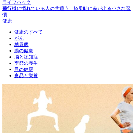
ライフハック
飛行機に慣れている人の共通点 搭乗時に差が出る小さな習
慣
健康
健康のすべて
がん
糖尿病
腸の健康
脳と認知症
季節の養生
目の健康
食品と栄養