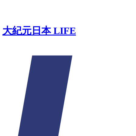
大紀元日本 LIFE