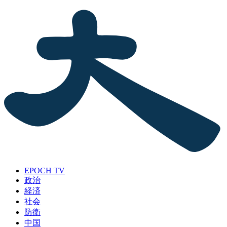
EPOCH TV
政治
経済
社会
防衛
中国