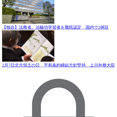
【独自】法務省、法輪功学習者を難民認定 国内で2例目
2月7日北方領土の日 平和条約締結方針堅持、上川外務大臣