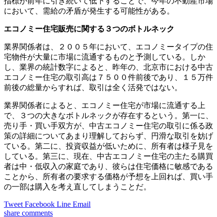
指標が前年に引き続いて低下することで、今年の不動産市場
において、需給の矛盾が発生する可能性がある。
エコノミー住宅販売に関する３つのボトルネック
業界関係者は、２００５年において、エコノミータイプの住
宅物件が大量に市場に流通するものと予測している。しか
し、業界の統計数字によると、昨年の、北京市における中古
エコノミー住宅の取引高は７５００件前後であり、１５万件
前後の総量からすれば、取引は全く活発ではない。
業界関係者によると、エコノミー住宅が市場に流通する上
で、３つの大きなボトルネックが存在するという。第一に、
売り手・買い手双方が、中古エコノミー住宅の取引に係る政
策の詳細についてあまり理解しておらず、円滑な取引を妨げ
ている。第二に、投資収益が低いために、所有者は様子見を
している。第三に、現在、中古エコノミー住宅の主たる購買
者は中・低収入の家庭であり、彼らは住宅価格に敏感である
ことから、所有者の要求する価格が予想を上回れば、買い手
の一部は購入を考え直してしまうことだ。
Tweet
Facebook
Line
Email
share
comments