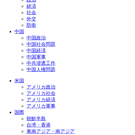
経済
社会
外交
防衛
中国
中国政治
中国社会問題
中国経済
中国軍事
中共浸透工作
中国人権問題
米国
アメリカ政治
アメリカ社会
アメリカ経済
アメリカ軍事
国際
朝鮮半島
台湾・香港
東南アジア・南アジア