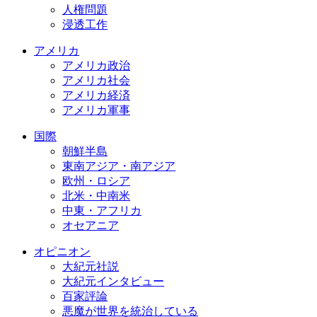
人権問題
浸透工作
アメリカ
アメリカ政治
アメリカ社会
アメリカ経済
アメリカ軍事
国際
朝鮮半島
東南アジア・南アジア
欧州・ロシア
北米・中南米
中東・アフリカ
オセアニア
オピニオン
大紀元社説
大紀元インタビュー
百家評論
悪魔が世界を統治している