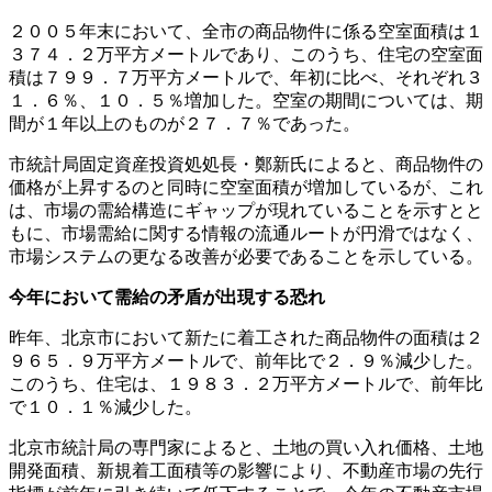
２００５年末において、全市の商品物件に係る空室面積は１
３７４．２万平方メートルであり、このうち、住宅の空室面
積は７９９．７万平方メートルで、年初に比べ、それぞれ３
１．６％、１０．５％増加した。空室の期間については、期
間が１年以上のものが２７．７％であった。
市統計局固定資産投資処処長・鄭新氏によると、商品物件の
価格が上昇するのと同時に空室面積が増加しているが、これ
は、市場の需給構造にギャップが現れていることを示すとと
もに、市場需給に関する情報の流通ルートが円滑ではなく、
市場システムの更なる改善が必要であることを示している。
今年において需給の矛盾が出現する恐れ
昨年、北京市において新たに着工された商品物件の面積は２
９６５．９万平方メートルで、前年比で２．９％減少した。
このうち、住宅は、１９８３．２万平方メートルで、前年比
で１０．１％減少した。
北京市統計局の専門家によると、土地の買い入れ価格、土地
開発面積、新規着工面積等の影響により、不動産市場の先行