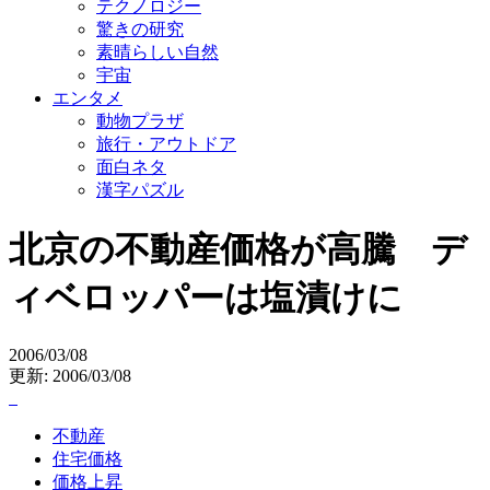
テクノロジー
驚きの研究
素晴らしい自然
宇宙
エンタメ
動物プラザ
旅行・アウトドア
面白ネタ
漢字パズル
北京の不動産価格が高騰 デ
ィベロッパーは塩漬けに
2006/03/08
更新: 2006/03/08
不動産
住宅価格
価格上昇