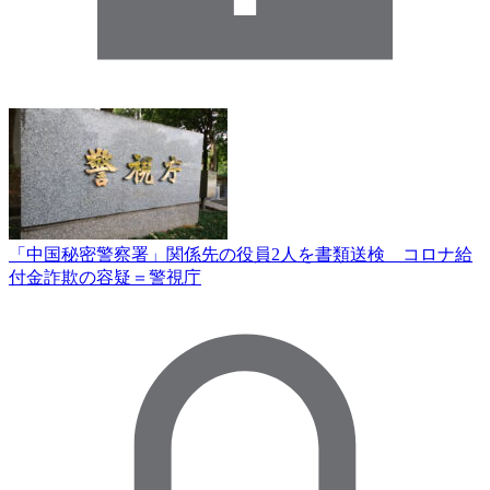
「中国秘密警察署」関係先の役員2人を書類送検 コロナ給
付金詐欺の容疑＝警視庁