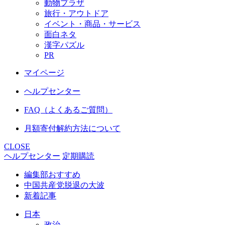
動物プラザ
旅行・アウトドア
イベント・商品・サービス
面白ネタ
漢字パズル
PR
マイページ
ヘルプセンター
FAQ（よくあるご質問）
月額寄付解約方法について
CLOSE
ヘルプセンター
定期購読
編集部おすすめ
中国共産党脱退の大波
新着記事
日本
政治