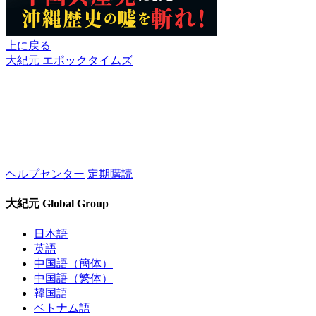
上に戻る
大紀元 エポックタイムズ
ヘルプセンター
定期購読
大紀元 Global Group
日本語
英語
中国語（簡体）
中国語（繁体）
韓国語
ベトナム語