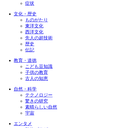
症状
文化・歴史
ものがたり
東洋文化
西洋文化
先人の超技術
歴史
伝記
教育・道徳
こども豆知識
子供の教育
古人の知恵
自然・科学
テクノロジー
驚きの研究
素晴らしい自然
宇宙
エンタメ