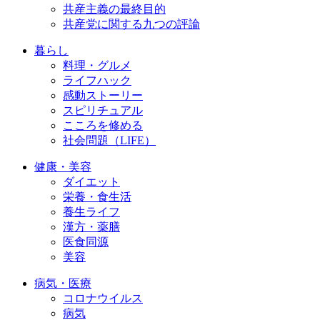
共産主義の最終目的
共産党に関する九つの評論
暮らし
料理・グルメ
ライフハック
感動ストーリー
スピリチュアル
こころを修める
社会問題（LIFE）
健康・美容
ダイエット
栄養・食生活
養生ライフ
漢方・薬膳
医食同源
美容
病気・医療
コロナウイルス
病気