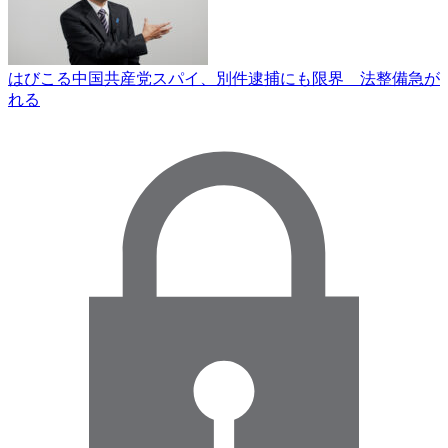
はびこる中国共産党スパイ、別件逮捕にも限界 法整備急が
れる