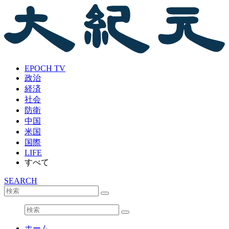
EPOCH TV
政治
経済
社会
防衛
中国
米国
国際
LIFE
すべて
SEARCH
ホーム