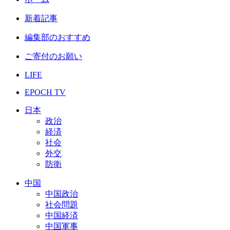
新着記事
編集部のおすすめ
ご寄付のお願い
LIFE
EPOCH TV
日本
政治
経済
社会
外交
防衛
中国
中国政治
社会問題
中国経済
中国軍事