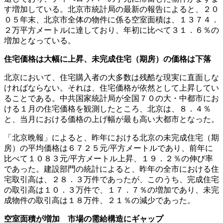
す増加している。北京市統計局の最新の報告によると、２０
０５年末、北京市全体の物件に係る空室面積は、１３７４．
２万平方メートルに達しており、年初に比べて３１．６％の
増加となっている。
住宅価格は大幅に上昇、未完成住宅（期房）の価格は下落
北京において、住宅購入者の大多数は残酷な現実に直面しな
ければならない。それは、住宅価格が依然として上昇してい
ることである。中共国家統計局が全国７０の大・中都市にお
ける１月の住宅価格を観測したところ、北京は、８．４％
と、当月における価格の上げ幅が最も高い大都市となった。
「北京晩報」によると、昨年における北京の未完成住宅（期
房）の平均価格は６７２５元/平方メートルであり、前年に
比べて１０８３元/平方メートル上昇、１９．２％の伸び率
であった。建設部門の統計によると、昨年の全市における住
宅取引高は、２８．３万件であったが、このうち、完成住宅
の取引高は１０．３万件で、１７．７％の増加であり、未完
成物件の取引高は１８万件、２１％の減少であった。
空室面積が増加 市場の需給構造にギャップ