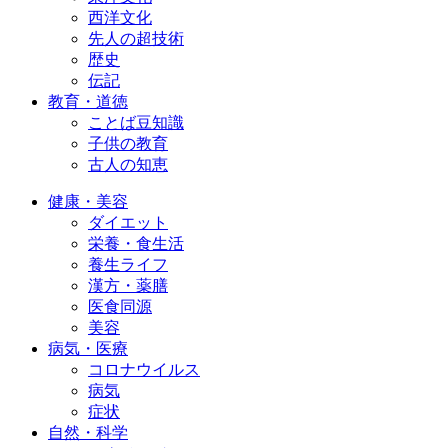
西洋文化
先人の超技術
歴史
伝記
教育・道徳
ことば豆知識
子供の教育
古人の知恵
健康・美容
ダイエット
栄養・食生活
養生ライフ
漢方・薬膳
医食同源
美容
病気・医療
コロナウイルス
病気
症状
自然・科学