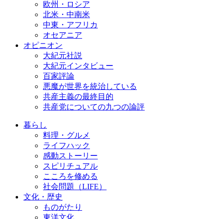
欧州・ロシア
北米・中南米
中東・アフリカ
オセアニア
オピニオン
大紀元社説
大紀元インタビュー
百家評論
悪魔が世界を統治している
共産主義の最終目的
共産党についての九つの論評
暮らし
料理・グルメ
ライフハック
感動ストーリー
スピリチュアル
こころを修める
社会問題（LIFE）
文化・歴史
ものがたり
東洋文化