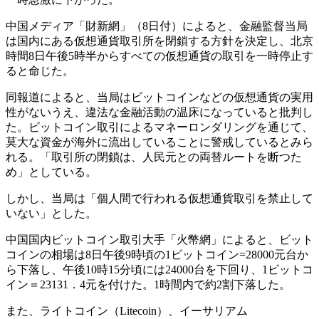
中国メディア「財新網」（8日付）によると、金融監督当局
は国内にある仮想通貨取引所を閉鎖する方針を決定し、北京
時間8日午後5時半からすべての仮想通貨の取引を一時停止す
ると命じた。
同報道によると、当局はビットコインなどの仮想通貨の実用
性がないうえ、違法な金融活動の温床になっていると批判し
た。ビットコイン取引によるマネーロンダリングを通じて、
莫大な資金が海外に流出していることに警戒しているとみら
れる。「取引所の閉鎖は、人民元との両替ルートを断つた
め」としている。
しかし、当局は「個人間で行われる仮想通貨取引を禁止して
いない」とした。
中国国内ビットコイン取引大手「火幣網」によると、ビット
コインの相場は8日午後9時頃の1ビットコイン=28000元台か
ら下落し、午後10時15分頃には24000台を下回り、1ビットコ
イン＝23131．4元を付けた。1時間内で約2割下落した。
また、ライトコイン（Litecoin）、イーサリアム