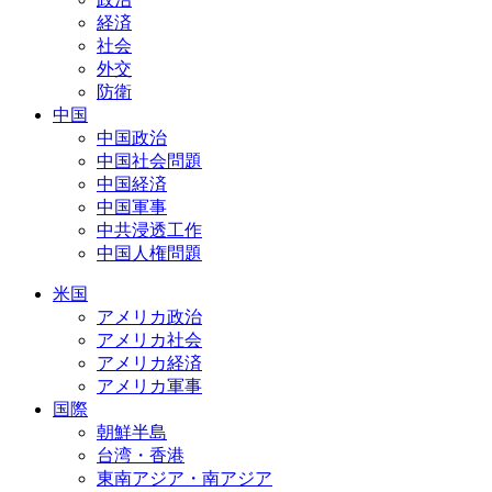
経済
社会
外交
防衛
中国
中国政治
中国社会問題
中国経済
中国軍事
中共浸透工作
中国人権問題
米国
アメリカ政治
アメリカ社会
アメリカ経済
アメリカ軍事
国際
朝鮮半島
台湾・香港
東南アジア・南アジア