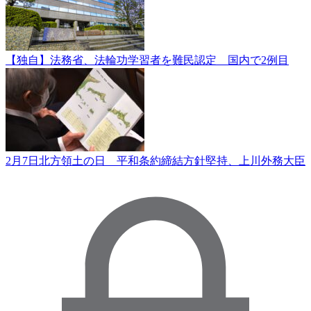
【独自】法務省、法輪功学習者を難民認定 国内で2例目
2月7日北方領土の日 平和条約締結方針堅持、上川外務大臣