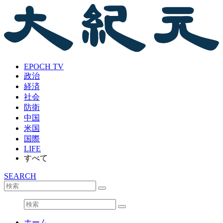
EPOCH TV
政治
経済
社会
防衛
中国
米国
国際
LIFE
すべて
SEARCH
ホーム