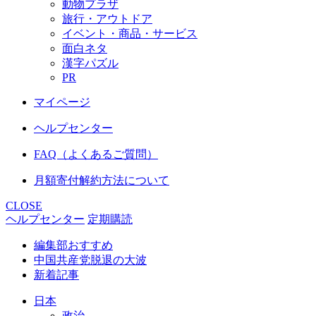
動物プラザ
旅行・アウトドア
イベント・商品・サービス
面白ネタ
漢字パズル
PR
マイページ
ヘルプセンター
FAQ（よくあるご質問）
月額寄付解約方法について
CLOSE
ヘルプセンター
定期購読
編集部おすすめ
中国共産党脱退の大波
新着記事
日本
政治