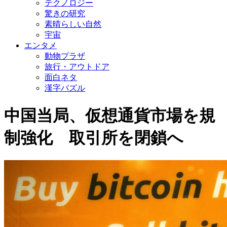
テクノロジー
驚きの研究
素晴らしい自然
宇宙
エンタメ
動物プラザ
旅行・アウトドア
面白ネタ
漢字パズル
中国当局、仮想通貨市場を規
制強化 取引所を閉鎖へ