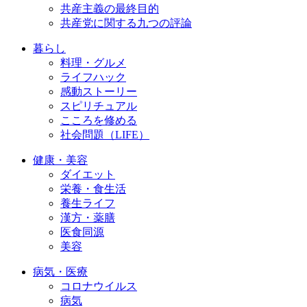
共産主義の最終目的
共産党に関する九つの評論
暮らし
料理・グルメ
ライフハック
感動ストーリー
スピリチュアル
こころを修める
社会問題（LIFE）
健康・美容
ダイエット
栄養・食生活
養生ライフ
漢方・薬膳
医食同源
美容
病気・医療
コロナウイルス
病気