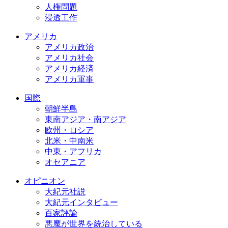
人権問題
浸透工作
アメリカ
アメリカ政治
アメリカ社会
アメリカ経済
アメリカ軍事
国際
朝鮮半島
東南アジア・南アジア
欧州・ロシア
北米・中南米
中東・アフリカ
オセアニア
オピニオン
大紀元社説
大紀元インタビュー
百家評論
悪魔が世界を統治している