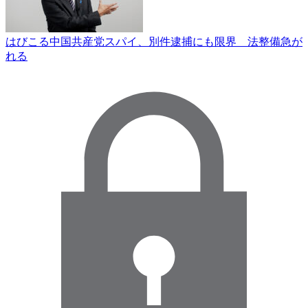
はびこる中国共産党スパイ、別件逮捕にも限界 法整備急が
れる