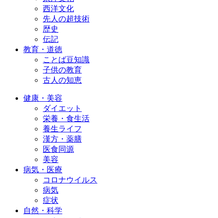
西洋文化
先人の超技術
歴史
伝記
教育・道徳
ことば豆知識
子供の教育
古人の知恵
健康・美容
ダイエット
栄養・食生活
養生ライフ
漢方・薬膳
医食同源
美容
病気・医療
コロナウイルス
病気
症状
自然・科学