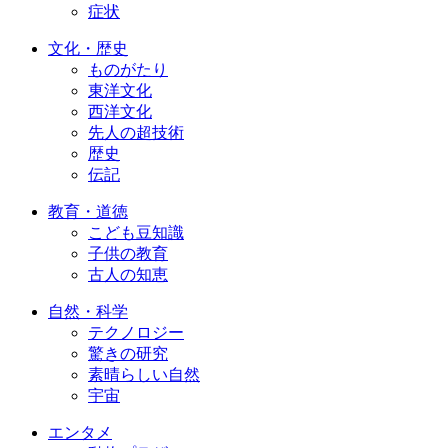
症状
文化・歴史
ものがたり
東洋文化
西洋文化
先人の超技術
歴史
伝記
教育・道徳
こども豆知識
子供の教育
古人の知恵
自然・科学
テクノロジー
驚きの研究
素晴らしい自然
宇宙
エンタメ