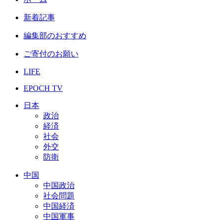
新着記事
編集部のおすすめ
ご寄付のお願い
LIFE
EPOCH TV
日本
政治
経済
社会
外交
防衛
中国
中国政治
社会問題
中国経済
中国軍事