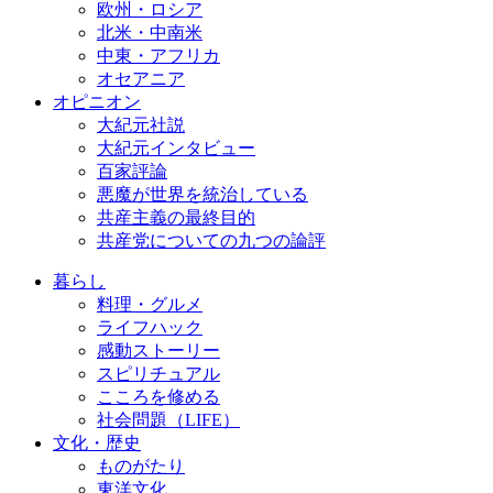
欧州・ロシア
北米・中南米
中東・アフリカ
オセアニア
オピニオン
大紀元社説
大紀元インタビュー
百家評論
悪魔が世界を統治している
共産主義の最終目的
共産党についての九つの論評
暮らし
料理・グルメ
ライフハック
感動ストーリー
スピリチュアル
こころを修める
社会問題（LIFE）
文化・歴史
ものがたり
東洋文化