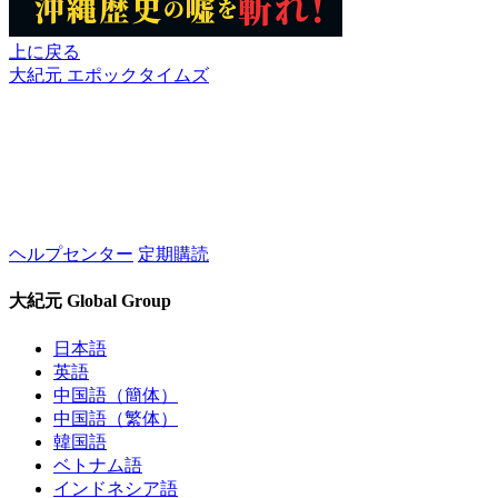
上に戻る
大紀元 エポックタイムズ
ヘルプセンター
定期購読
大紀元 Global Group
日本語
英語
中国語（簡体）
中国語（繁体）
韓国語
ベトナム語
インドネシア語