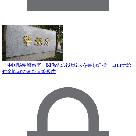
「中国秘密警察署」関係先の役員2人を書類送検 コロナ給
付金詐欺の容疑＝警視庁