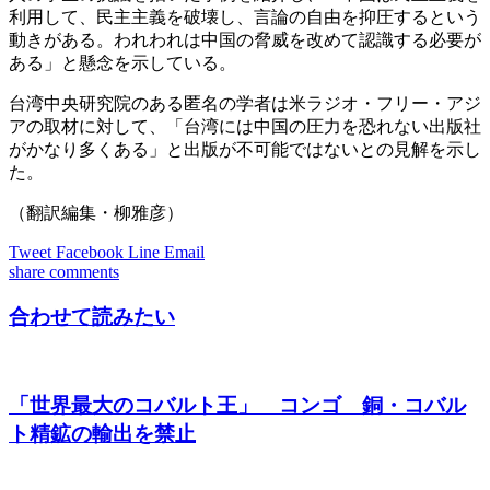
利用して、民主主義を破壊し、言論の自由を抑圧するという
動きがある。われわれは中国の脅威を改めて認識する必要が
ある」と懸念を示している。
台湾中央研究院のある匿名の学者は米ラジオ・フリー・アジ
アの取材に対して、「台湾には中国の圧力を恐れない出版社
がかなり多くある」と出版が不可能ではないとの見解を示し
た。
（翻訳編集・柳雅彦）
Tweet
Facebook
Line
Email
share
comments
合わせて読みたい
「世界最大のコバルト王」 コンゴ 銅・コバル
ト精鉱の輸出を禁止