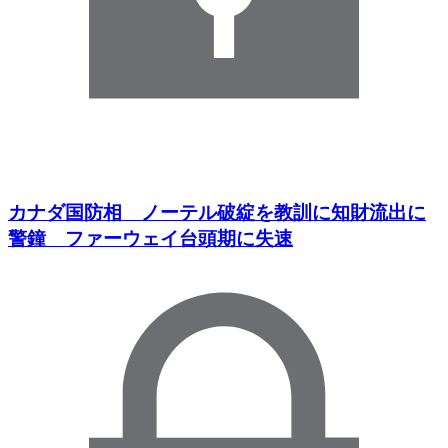
カナダ国防相 ノーテル破綻を教訓に知財流出に
警鐘 ファーウェイ台頭期に失速