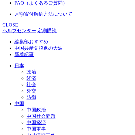
FAQ（よくあるご質問）
月額寄付解約方法について
CLOSE
ヘルプセンター
定期購読
編集部おすすめ
中国共産党脱退の大波
新着記事
日本
政治
経済
社会
外交
防衛
中国
中国政治
中国社会問題
中国経済
中国軍事