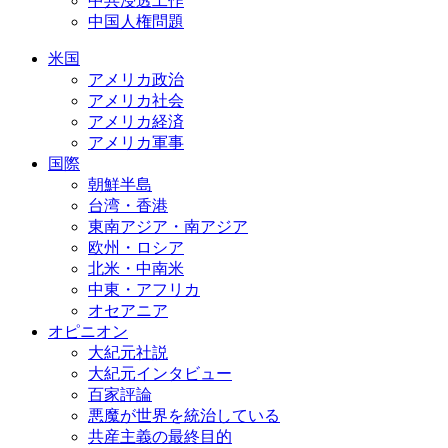
中共浸透工作
中国人権問題
米国
アメリカ政治
アメリカ社会
アメリカ経済
アメリカ軍事
国際
朝鮮半島
台湾・香港
東南アジア・南アジア
欧州・ロシア
北米・中南米
中東・アフリカ
オセアニア
オピニオン
大紀元社説
大紀元インタビュー
百家評論
悪魔が世界を統治している
共産主義の最終目的