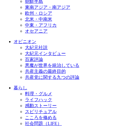
朝鮮半島
東南アジア・南アジア
欧州・ロシア
北米・中南米
中東・アフリカ
オセアニア
オピニオン
大紀元社説
大紀元インタビュー
百家評論
悪魔が世界を統治している
共産主義の最終目的
共産党に関する九つの評論
暮らし
料理・グルメ
ライフハック
感動ストーリー
スピリチュアル
こころを修める
社会問題（LIFE）