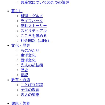
共産党についての九つの論評
暮らし
料理・グルメ
ライフハック
感動ストーリー
スピリチュアル
こころを修める
社会問題（LIFE）
文化・歴史
ものがたり
東洋文化
西洋文化
先人の超技術
歴史
伝記
教育・道徳
ことば豆知識
子供の教育
古人の知恵
健康・美容