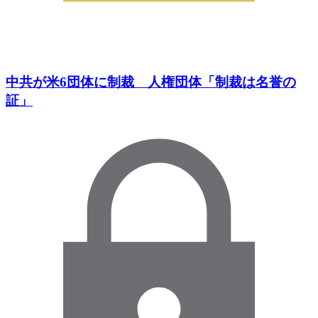
中共が米6団体に制裁 人権団体「制裁は名誉の
証」