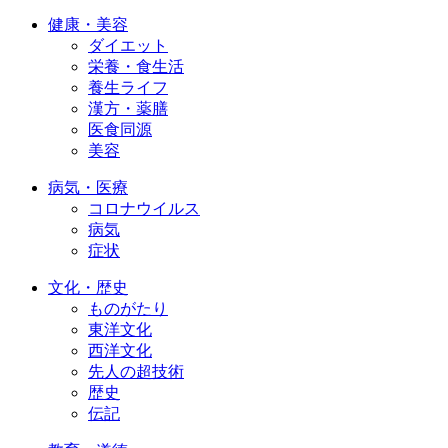
健康・美容
ダイエット
栄養・食生活
養生ライフ
漢方・薬膳
医食同源
美容
病気・医療
コロナウイルス
病気
症状
文化・歴史
ものがたり
東洋文化
西洋文化
先人の超技術
歴史
伝記