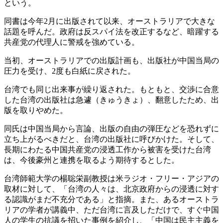
という。
同書は今年2月に出版されて以来、オーストラリアで大きな
話題を呼んだ。政府は反スパイ法を改正するなど、暗躍する
共産党の代理人に警戒を強めている。
当初、オーストラリアでの出版計画も、出版社が中国当局の
圧力を受け、2度も白紙に戻された。
台湾でも同じ出来事が繰り返された。もともと、交渉に合意
した台湾の出版社は急遽（きゅうきょ）、翻意したため、出
版を取りやめた。
同氏は中国当局から言論、出版の自由の弾圧などを恐れずに
立ち上がるべきだと、台湾の出版社に呼びかけた。そして、
長期にわたる中国共産党の浸透工作から被害を受けた台湾
は、今後豪州と連携を取るよう期待するとした。
台湾師範大学の楊聡栄副教授は米ラジオ・フリー・アジアの
取材に対して、「台湾の人々は、北京政府からの浸透に対す
る認識がまだ不充分である」と指摘。また、あるオーストラ
リアの学者が講義中、ただ台湾に言及しただけで、すぐ中国
人の学生の抗議を招いた事例を紹介し、「中国は民主主義を