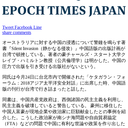
Tweet
Facebook
Line
share
comments
オーストラリアに対する中国の浸透について警鐘を鳴らす著
書『Silent Invasion（静かなる侵攻）』中国語版の出版計画が
台湾で頓挫している。著者の豪チャールズ・スタート大学ク
レイブ・ハミルトン教授（公共倫理学）は明かした。中国の
圧力で出版を引き受ける出版社がないという。
同氏は今月24日に台北市内で開催された「ケタガラン・フォ
ーラム：2018アジア太平洋安全対話」に出席した時、中国語
版の刊行が台湾で行き詰まったと話した。
同書は、中国共産党政府は、西側諸国の民主主義を利用し、
民主主義を破壊していると警告している。 豪州に移住した
中国人富豪が現地企業や政治家に巨額献金したとの事例を紹
介した。こうした政治家が南シナ海問題や自由貿易協定
（FTA）などの問題で中国に有利な世論や政策を作り出した