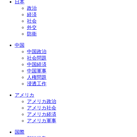
日本
政治
経済
社会
外交
防衛
中国
中国政治
社会問題
中国経済
中国軍事
人権問題
浸透工作
アメリカ
アメリカ政治
アメリカ社会
アメリカ経済
アメリカ軍事
国際