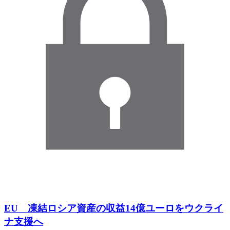
EU 凍結ロシア資産の収益14億ユーロをウクライ
ナ支援へ