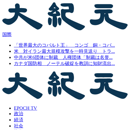
国際
「世界最大のコバルト王」 コンゴ 銅・コバ...
米 対イラン最大規模攻撃を一時見送り トラ...
中共が米6団体に制裁 人権団体「制裁は名誉...
カナダ国防相 ノーテル破綻を教訓に知財流出...
EPOCH TV
政治
経済
社会