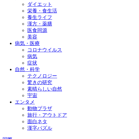
ダイエット
栄養・食生活
養生ライフ
漢方・薬膳
医食同源
美容
病気・医療
コロナウイルス
病気
症状
自然・科学
テクノロジー
驚きの研究
素晴らしい自然
宇宙
エンタメ
動物プラザ
旅行・アウトドア
面白ネタ
漢字パズル