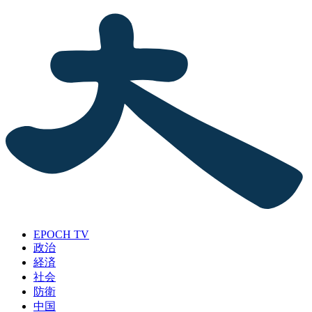
EPOCH TV
政治
経済
社会
防衛
中国