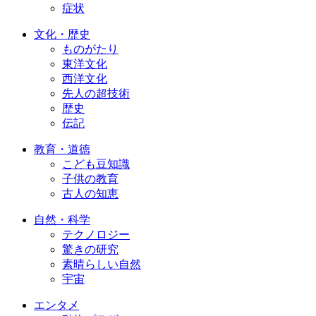
症状
文化・歴史
ものがたり
東洋文化
西洋文化
先人の超技術
歴史
伝記
教育・道徳
こども豆知識
子供の教育
古人の知恵
自然・科学
テクノロジー
驚きの研究
素晴らしい自然
宇宙
エンタメ