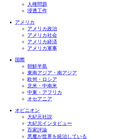
人権問題
浸透工作
アメリカ
アメリカ政治
アメリカ社会
アメリカ経済
アメリカ軍事
国際
朝鮮半島
東南アジア・南アジア
欧州・ロシア
北米・中南米
中東・アフリカ
オセアニア
オピニオン
大紀元社説
大紀元インタビュー
百家評論
悪魔が世界を統治している