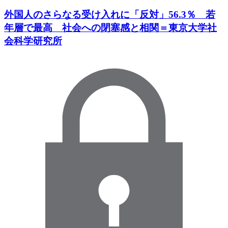
外国人のさらなる受け入れに「反対」56.3％ 若
年層で最高 社会への閉塞感と相関＝東京大学社
会科学研究所