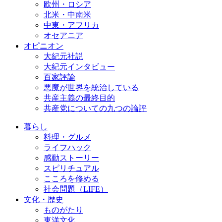
欧州・ロシア
北米・中南米
中東・アフリカ
オセアニア
オピニオン
大紀元社説
大紀元インタビュー
百家評論
悪魔が世界を統治している
共産主義の最終目的
共産党についての九つの論評
暮らし
料理・グルメ
ライフハック
感動ストーリー
スピリチュアル
こころを修める
社会問題（LIFE）
文化・歴史
ものがたり
東洋文化