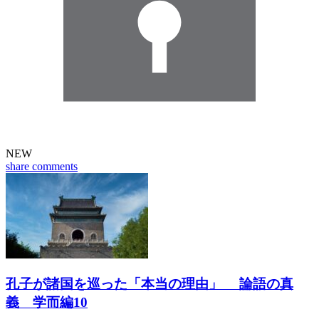
NEW
share
comments
孔子が諸国を巡った「本当の理由」 論語の真
義 学而編10