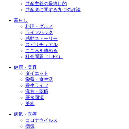
共産主義の最終目的
共産党に関する九つの評論
暮らし
料理・グルメ
ライフハック
感動ストーリー
スピリチュアル
こころを修める
社会問題（LIFE）
健康・美容
ダイエット
栄養・食生活
養生ライフ
漢方・薬膳
医食同源
美容
病気・医療
コロナウイルス
病気