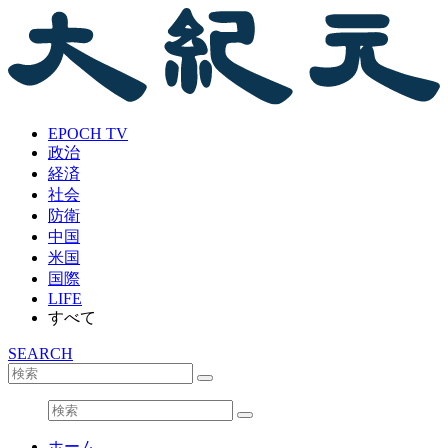
EPOCH TV
政治
経済
社会
防衛
中国
米国
国際
LIFE
すべて
SEARCH
ホーム