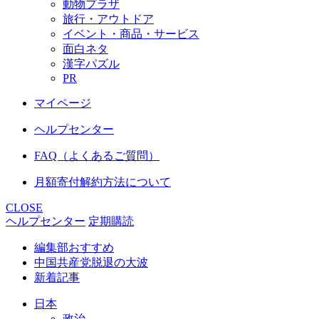
動物プラザ
旅行・アウトドア
イベント・商品・サービス
面白ネタ
漢字パズル
PR
マイページ
ヘルプセンター
FAQ（よくあるご質問）
月額寄付解約方法について
CLOSE
ヘルプセンター
定期購読
編集部おすすめ
中国共産党脱退の大波
新着記事
日本
政治