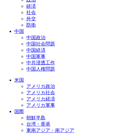
経済
社会
外交
防衛
中国
中国政治
中国社会問題
中国経済
中国軍事
中共浸透工作
中国人権問題
米国
アメリカ政治
アメリカ社会
アメリカ経済
アメリカ軍事
国際
朝鮮半島
台湾・香港
東南アジア・南アジア