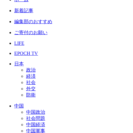
新着記事
編集部のおすすめ
ご寄付のお願い
LIFE
EPOCH TV
日本
政治
経済
社会
外交
防衛
中国
中国政治
社会問題
中国経済
中国軍事