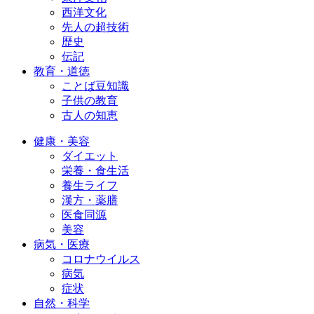
西洋文化
先人の超技術
歴史
伝記
教育・道徳
ことば豆知識
子供の教育
古人の知恵
健康・美容
ダイエット
栄養・食生活
養生ライフ
漢方・薬膳
医食同源
美容
病気・医療
コロナウイルス
病気
症状
自然・科学