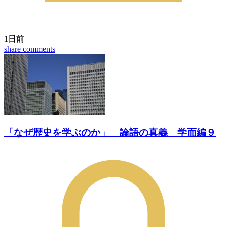
1日前
share
comments
「なぜ歴史を学ぶのか」 論語の真義 学而編９