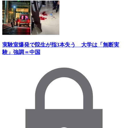
実験室爆発で院生が指3本失う 大学は「無断実
験」強調＝中国