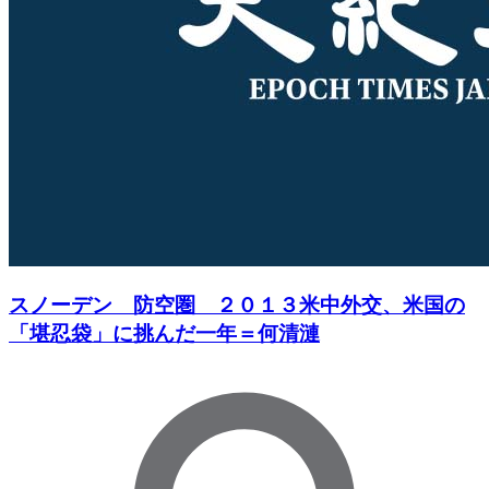
スノーデン 防空圏 ２０１３米中外交、米国の
「堪忍袋」に挑んだ一年＝何清漣