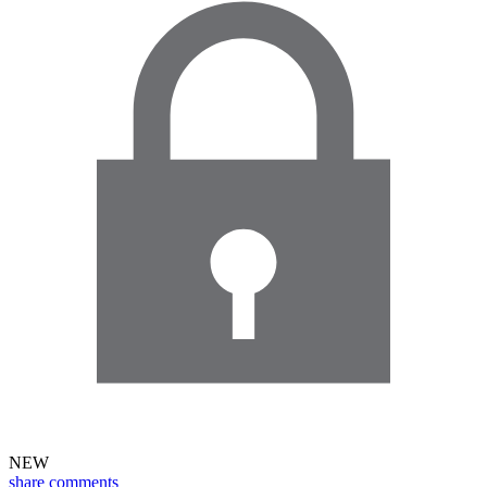
NEW
share
comments