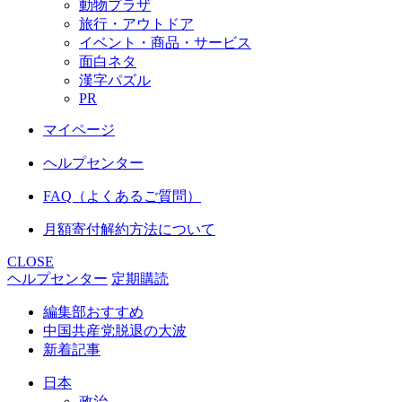
動物プラザ
旅行・アウトドア
イベント・商品・サービス
面白ネタ
漢字パズル
PR
マイページ
ヘルプセンター
FAQ（よくあるご質問）
月額寄付解約方法について
CLOSE
ヘルプセンター
定期購読
編集部おすすめ
中国共産党脱退の大波
新着記事
日本
政治