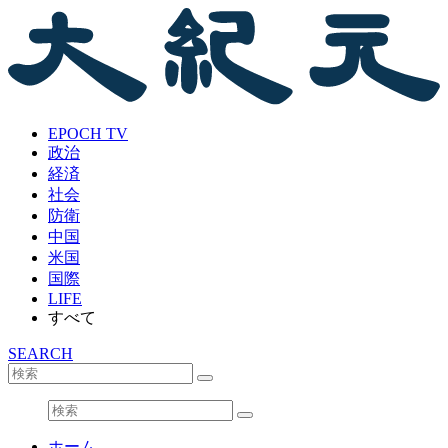
EPOCH TV
政治
経済
社会
防衛
中国
米国
国際
LIFE
すべて
SEARCH
ホーム