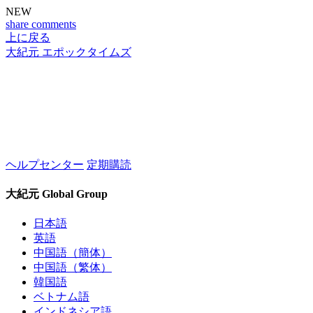
NEW
share
comments
上に戻る
大紀元 エポックタイムズ
ヘルプセンター
定期購読
大紀元 Global Group
日本語
英語
中国語（簡体）
中国語（繁体）
韓国語
ベトナム語
インドネシア語