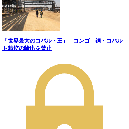
「世界最大のコバルト王」 コンゴ 銅・コバル
ト精鉱の輸出を禁止