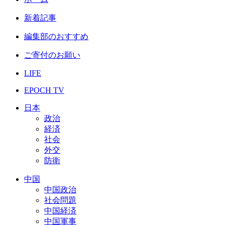
新着記事
編集部のおすすめ
ご寄付のお願い
LIFE
EPOCH TV
日本
政治
経済
社会
外交
防衛
中国
中国政治
社会問題
中国経済
中国軍事