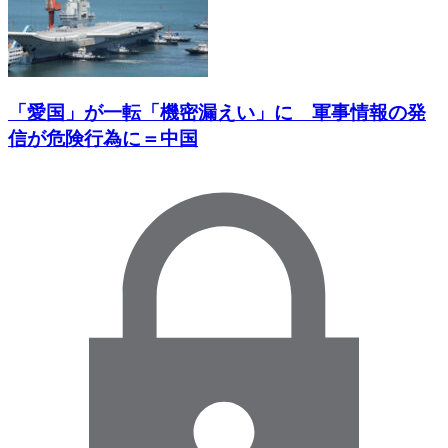
「愛国」が一転「機密漏えい」に 軍事情報の発
信が危険行為に＝中国