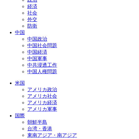
経済
社会
外交
防衛
中国
中国政治
中国社会問題
中国経済
中国軍事
中共浸透工作
中国人権問題
米国
アメリカ政治
アメリカ社会
アメリカ経済
アメリカ軍事
国際
朝鮮半島
台湾・香港
東南アジア・南アジア