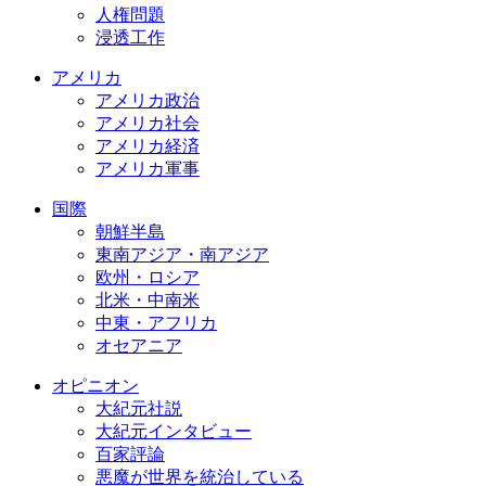
人権問題
浸透工作
アメリカ
アメリカ政治
アメリカ社会
アメリカ経済
アメリカ軍事
国際
朝鮮半島
東南アジア・南アジア
欧州・ロシア
北米・中南米
中東・アフリカ
オセアニア
オピニオン
大紀元社説
大紀元インタビュー
百家評論
悪魔が世界を統治している