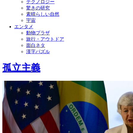
テクノロジー
驚きの研究
素晴らしい自然
宇宙
エンタメ
動物プラザ
旅行・アウトドア
面白ネタ
漢字パズル
孤立主義