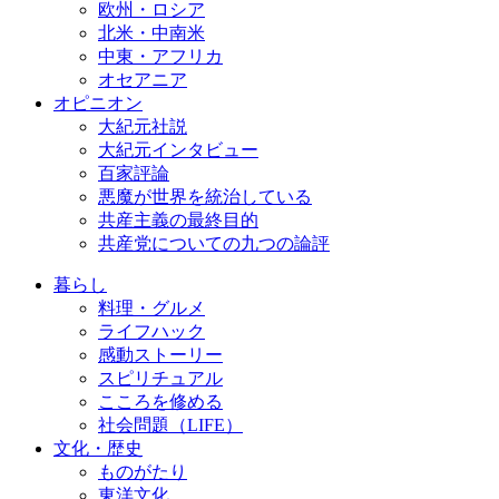
欧州・ロシア
北米・中南米
中東・アフリカ
オセアニア
オピニオン
大紀元社説
大紀元インタビュー
百家評論
悪魔が世界を統治している
共産主義の最終目的
共産党についての九つの論評
暮らし
料理・グルメ
ライフハック
感動ストーリー
スピリチュアル
こころを修める
社会問題（LIFE）
文化・歴史
ものがたり
東洋文化