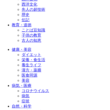
西洋文化
先人の超技術
歴史
伝記
教育・道徳
ことば豆知識
子供の教育
古人の知恵
健康・美容
ダイエット
栄養・食生活
養生ライフ
漢方・薬膳
医食同源
美容
病気・医療
コロナウイルス
病気
症状
自然・科学