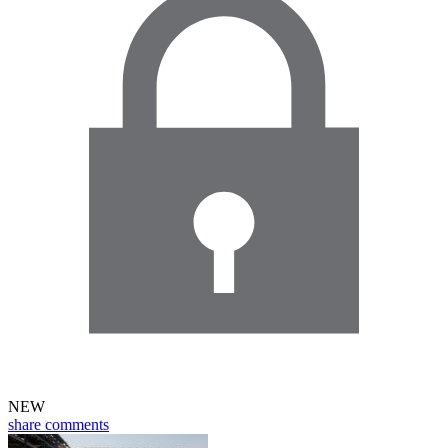
NEW
share
comments