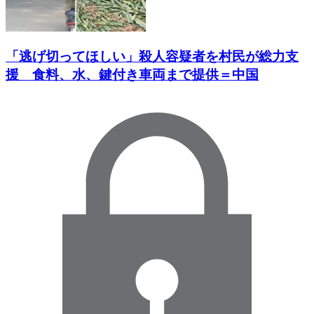
「逃げ切ってほしい」殺人容疑者を村民が総力支
援 食料、水、鍵付き車両まで提供＝中国