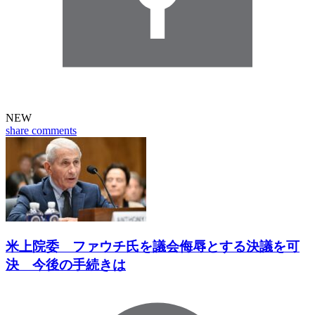
NEW
share
comments
米上院委 ファウチ氏を議会侮辱とする決議を可
決 今後の手続きは