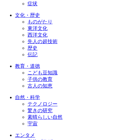
症状
文化・歴史
ものがたり
東洋文化
西洋文化
先人の超技術
歴史
伝記
教育・道徳
こども豆知識
子供の教育
古人の知恵
自然・科学
テクノロジー
驚きの研究
素晴らしい自然
宇宙
エンタメ