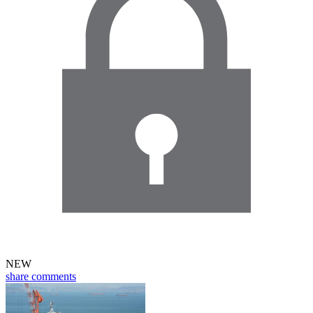
NEW
share
comments