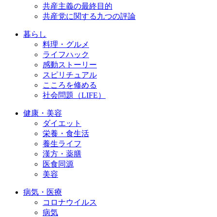
共産主義の最終目的
共産党に関する九つの評論
暮らし
料理・グルメ
ライフハック
感動ストーリー
スピリチュアル
こころを修める
社会問題（LIFE）
健康・美容
ダイエット
栄養・食生活
養生ライフ
漢方・薬膳
医食同源
美容
病気・医療
コロナウイルス
病気