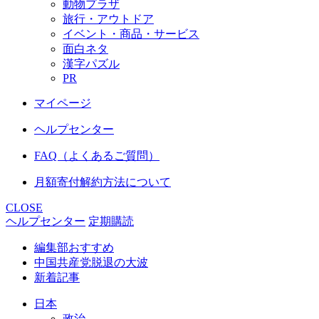
動物プラザ
旅行・アウトドア
イベント・商品・サービス
面白ネタ
漢字パズル
PR
マイページ
ヘルプセンター
FAQ（よくあるご質問）
月額寄付解約方法について
CLOSE
ヘルプセンター
定期購読
編集部おすすめ
中国共産党脱退の大波
新着記事
日本
政治