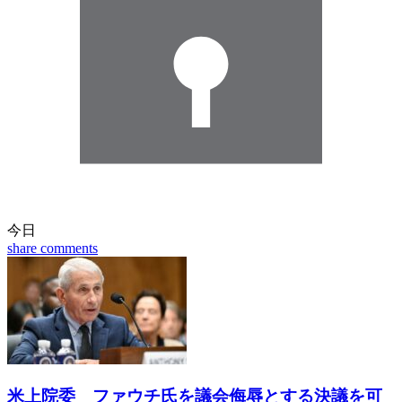
今日
share
comments
米上院委 ファウチ氏を議会侮辱とする決議を可