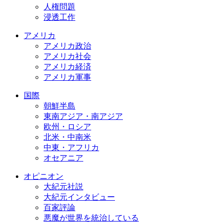
人権問題
浸透工作
アメリカ
アメリカ政治
アメリカ社会
アメリカ経済
アメリカ軍事
国際
朝鮮半島
東南アジア・南アジア
欧州・ロシア
北米・中南米
中東・アフリカ
オセアニア
オピニオン
大紀元社説
大紀元インタビュー
百家評論
悪魔が世界を統治している