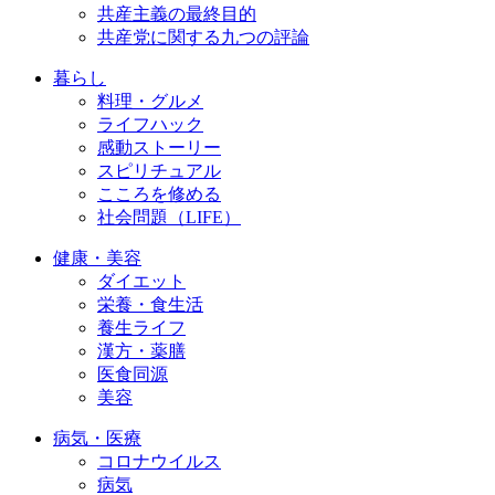
共産主義の最終目的
共産党に関する九つの評論
暮らし
料理・グルメ
ライフハック
感動ストーリー
スピリチュアル
こころを修める
社会問題（LIFE）
健康・美容
ダイエット
栄養・食生活
養生ライフ
漢方・薬膳
医食同源
美容
病気・医療
コロナウイルス
病気