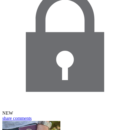
NEW
share
comments