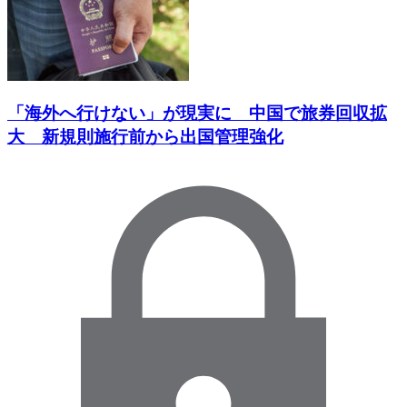
「海外へ行けない」が現実に 中国で旅券回収拡
大 新規則施行前から出国管理強化