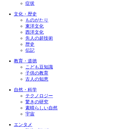
症状
文化・歴史
ものがたり
東洋文化
西洋文化
先人の超技術
歴史
伝記
教育・道徳
こども豆知識
子供の教育
古人の知恵
自然・科学
テクノロジー
驚きの研究
素晴らしい自然
宇宙
エンタメ