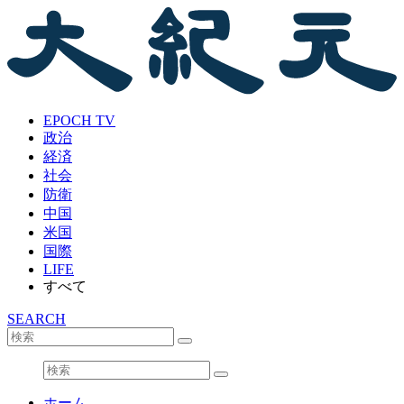
EPOCH TV
政治
経済
社会
防衛
中国
米国
国際
LIFE
すべて
SEARCH
ホーム