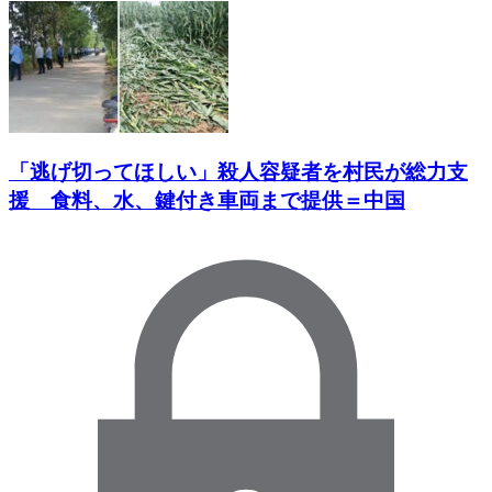
「逃げ切ってほしい」殺人容疑者を村民が総力支
援 食料、水、鍵付き車両まで提供＝中国