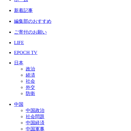
新着記事
編集部のおすすめ
ご寄付のお願い
LIFE
EPOCH TV
日本
政治
経済
社会
外交
防衛
中国
中国政治
社会問題
中国経済
中国軍事