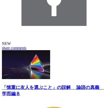
NEW
share
comments
「慎重に友人を選ぶこと」の誤解 論語の真義
学而編８