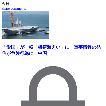
今日
share
comments
「愛国」が一転「機密漏えい」に 軍事情報の発
信が危険行為に＝中国