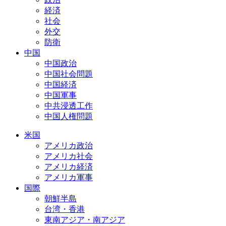
経済
社会
外交
防衛
中国
中国政治
中国社会問題
中国経済
中国軍事
中共浸透工作
中国人権問題
米国
アメリカ政治
アメリカ社会
アメリカ経済
アメリカ軍事
国際
朝鮮半島
台湾・香港
東南アジア・南アジア