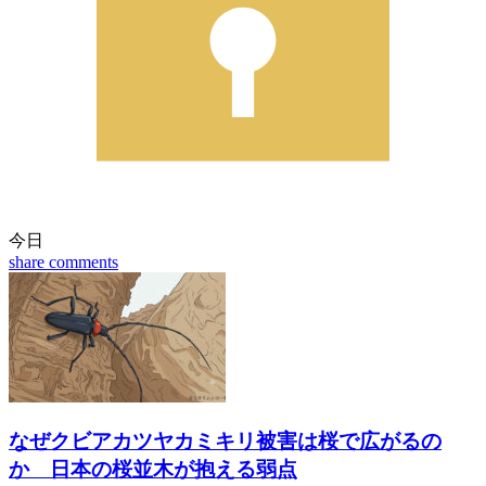
今日
share
comments
なぜクビアカツヤカミキリ被害は桜で広がるの
か 日本の桜並木が抱える弱点