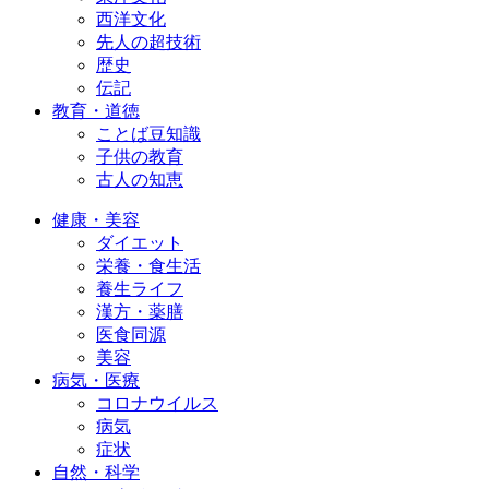
西洋文化
先人の超技術
歴史
伝記
教育・道徳
ことば豆知識
子供の教育
古人の知恵
健康・美容
ダイエット
栄養・食生活
養生ライフ
漢方・薬膳
医食同源
美容
病気・医療
コロナウイルス
病気
症状
自然・科学