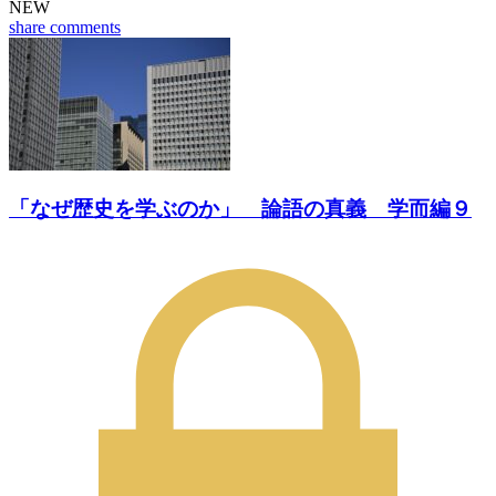
NEW
share
comments
「なぜ歴史を学ぶのか」 論語の真義 学而編９