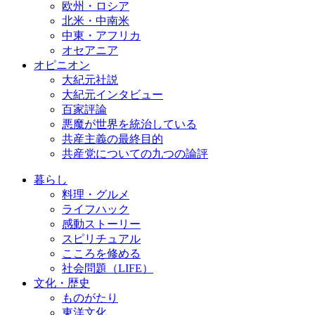
欧州・ロシア
北米・中南米
中東・アフリカ
オセアニア
オピニオン
大紀元社説
大紀元インタビュー
百家評論
悪魔が世界を統治している
共産主義の最終目的
共産党についての九つの論評
暮らし
料理・グルメ
ライフハック
感動ストーリー
スピリチュアル
こころを修める
社会問題（LIFE）
文化・歴史
ものがたり
東洋文化