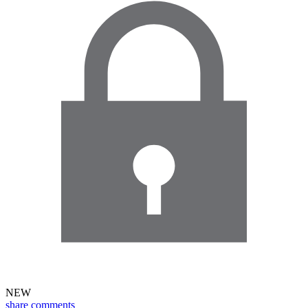
NEW
share
comments