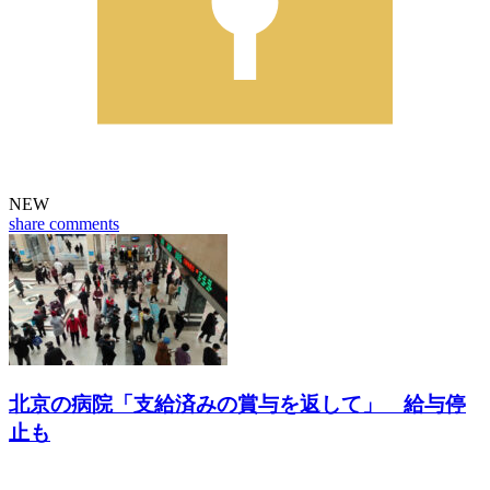
NEW
share
comments
北京の病院「支給済みの賞与を返して」 給与停
止も