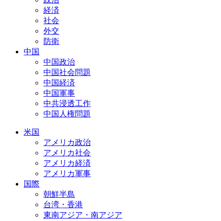
経済
社会
外交
防衛
中国
中国政治
中国社会問題
中国経済
中国軍事
中共浸透工作
中国人権問題
米国
アメリカ政治
アメリカ社会
アメリカ経済
アメリカ軍事
国際
朝鮮半島
台湾・香港
東南アジア・南アジア