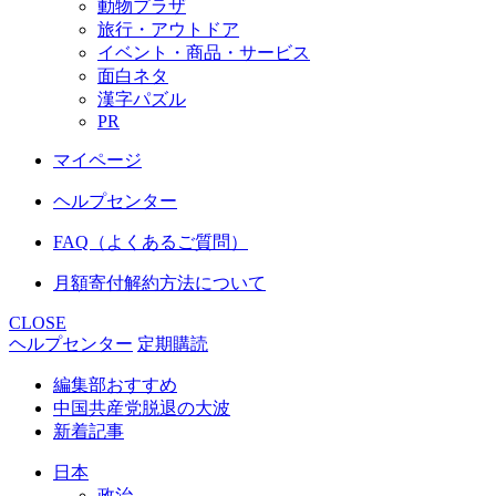
動物プラザ
旅行・アウトドア
イベント・商品・サービス
面白ネタ
漢字パズル
PR
マイページ
ヘルプセンター
FAQ（よくあるご質問）
月額寄付解約方法について
CLOSE
ヘルプセンター
定期購読
編集部おすすめ
中国共産党脱退の大波
新着記事
日本
政治