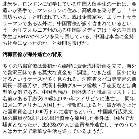
北米や、ロンドンに留学している中国人留学生の一部は、金
遣いが派手で、マンションに住み、高級車を乗り回し、「中
国坊ちゃま」と呼ばれている。親は企業家や、エリートサラ
リーマンである以外に、中国官僚が多く含まれているとい
う。カリフォルニア州のある中国語メディアは「今の中国留
学生はBMWやベンツを乗り回している、中国は本当に金持
ち社会になったのか」と疑問を投げた。
汚職官僚が海外逃亡の背景
多くの汚職官僚は最初から綿密に資金流用計画を立て、海外
で贅沢三昧できる莫大な資金を「調達」できた後、国外に逃
げるというケースが多く見られる。河南省タバコ専売局の前
局長・蒋基芳や、武漢市長動グループ総裁・于志安などは典
型的な例である。中国当局の「国外逃亡汚職高官リスト」に
名前がある于志安(70歳)は1995年フィリピンに逃亡し、同年
12月にアメリカに入国した。情報筋によると、彼が巻き上げ
た国家資金は1,000万ドルに達するという。中国銀行広東支
店の職員が5億ドルの銀行資産を流用した事件は、国内で大
騒ぎとなったが、主犯格の5人は全員海外逃亡し、そのうち3
人はカナダで豪華な生活を送っているようだ。