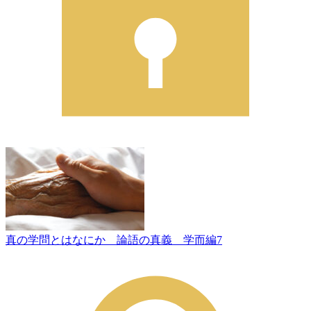
真の学問とはなにか 論語の真義 学而編7