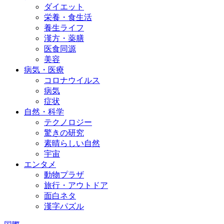
ダイエット
栄養・食生活
養生ライフ
漢方・薬膳
医食同源
美容
病気・医療
コロナウイルス
病気
症状
自然・科学
テクノロジー
驚きの研究
素晴らしい自然
宇宙
エンタメ
動物プラザ
旅行・アウトドア
面白ネタ
漢字パズル