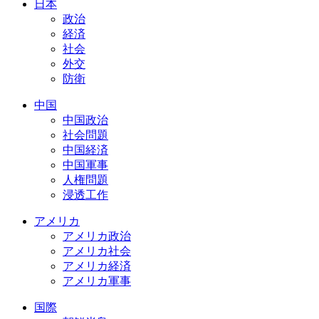
日本
政治
経済
社会
外交
防衛
中国
中国政治
社会問題
中国経済
中国軍事
人権問題
浸透工作
アメリカ
アメリカ政治
アメリカ社会
アメリカ経済
アメリカ軍事
国際