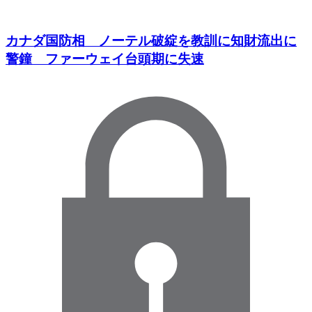
カナダ国防相 ノーテル破綻を教訓に知財流出に
警鐘 ファーウェイ台頭期に失速