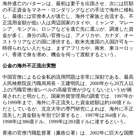
海外逃亡のパターンは、最初は妻子を出国させ、次には巨額
の不正資金をマネー・ロンダリングなどの手法で海外に移転
し、最後には官僚本人が逃亡し、海外で家族と合流する。不
正流用金額が低い人は周辺国家のタイや、ミャンマ、マレー
シア、モングル、ロシアなどを逃亡先に選ぶが、調達した資
金が多く、身分の高い官僚らは、アメリカや、カナダ、オー
ストラリアなどの国に潜伏する。欧米先進国の入国許可を一
時得られない人たちは、まずアフリカや、南米、東ヨーロッ
パ、香港で身を潜め、機会を伺って渡航するという。
公金の海外不正流出実態
中国官僚による公金私的流用問題は非常に深刻である。最高
人民検察院反汚職局局長・王建明氏は、2000年から20万人以
上の汚職官僚(省レベルの高級官僚が少なくないという)が摘
発されたと明かした。国家外貨管理局の調査では、1997年か
ら1999年まで、海外に不正流失した資金総額は約100億ドル
だとしているが、北京大学の専門研究によれば、海外に不正
流失した資金額を年別で計算すると、1997年は364億ドル、
1998年は386億ドル、1999年は283億ドルに達するという。
香港の官僚汚職監督署（廉政公署）は、2002年に巨大な国際