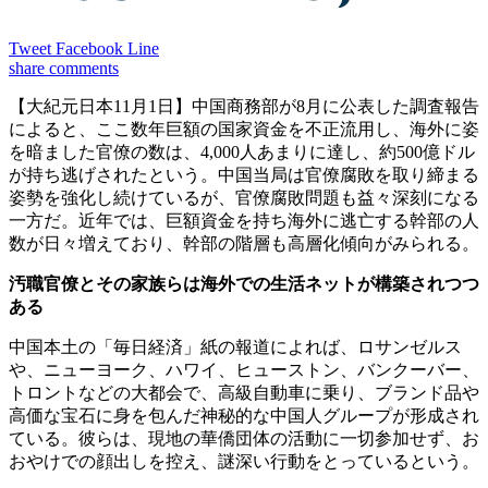
Tweet
Facebook
Line
share
comments
【大紀元日本11月1日】中国商務部が8月に公表した調査報告
によると、ここ数年巨額の国家資金を不正流用し、海外に姿
を暗ました官僚の数は、4,000人あまりに達し、約500億ドル
が持ち逃げされたという。中国当局は官僚腐敗を取り締まる
姿勢を強化し続けているが、官僚腐敗問題も益々深刻になる
一方だ。近年では、巨額資金を持ち海外に逃亡する幹部の人
数が日々増えており、幹部の階層も高層化傾向がみられる。
汚職官僚とその家族らは海外での生活ネットが構築されつつ
ある
中国本土の「毎日経済」紙の報道によれば、ロサンゼルス
や、ニューヨーク、ハワイ、ヒューストン、バンクーバー、
トロントなどの大都会で、高級自動車に乗り、ブランド品や
高価な宝石に身を包んだ神秘的な中国人グループが形成され
ている。彼らは、現地の華僑団体の活動に一切参加せず、お
おやけでの顔出しを控え、謎深い行動をとっているという。