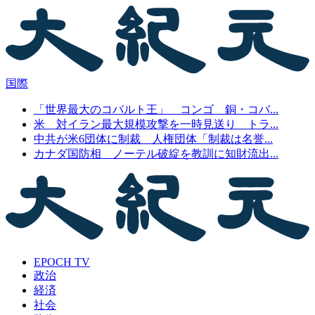
国際
「世界最大のコバルト王」 コンゴ 銅・コバ...
米 対イラン最大規模攻撃を一時見送り トラ...
中共が米6団体に制裁 人権団体「制裁は名誉...
カナダ国防相 ノーテル破綻を教訓に知財流出...
EPOCH TV
政治
経済
社会