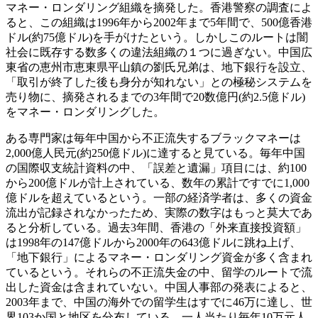
マネー・ロンダリング組織を摘発した。香港警察の調査によ
ると、この組織は1996年から2002年まで5年間で、500億香港
ドル(約75億ドル)を手がけたという。しかしこのルートは闇
社会に既存する数多くの違法組織の１つに過ぎない。中国広
東省の恵州市恵東県平山鎮の劉氏兄弟は、地下銀行を設立、
「取引が終了した後も身分が知れない」との極秘システムを
売り物に、摘発されるまでの3年間で20数億円(約2.5億ドル)
をマネー・ロンダリングした。
ある専門家は毎年中国から不正流失するブラックマネーは
2,000億人民元(約250億ドル)に達すると見ている。毎年中国
の国際収支統計資料の中、「誤差と遺漏」項目には、約100
から200億ドルが計上されている、数年の累計ですでに1,000
億ドルを超えているという。一部の経済学者は、多くの資金
流出が記録されなかったため、実際の数字はもっと莫大であ
ると分析している。過去3年間、香港の「外来直接投資額」
は1998年の147億ドルから2000年の643億ドルに跳ね上げ、
「地下銀行」によるマネー・ロンダリング資金が多く含まれ
ているという。それらの不正流失金の中、留学のルートで流
出した資金は含まれていない。中国人事部の発表によると、
2003年まで、中国の海外での留学生はすでに46万に達し、世
界103か国と地区を分布している。一人当たり毎年10万元人