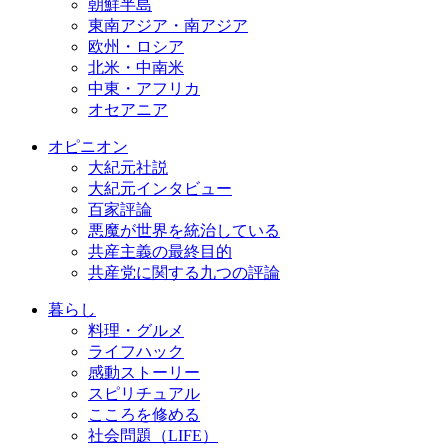
朝鮮半島
東南アジア・南アジア
欧州・ロシア
北米・中南米
中東・アフリカ
オセアニア
オピニオン
大紀元社説
大紀元インタビュー
百家評論
悪魔が世界を統治している
共産主義の最終目的
共産党に関する九つの評論
暮らし
料理・グルメ
ライフハック
感動ストーリー
スピリチュアル
こころを修める
社会問題（LIFE）