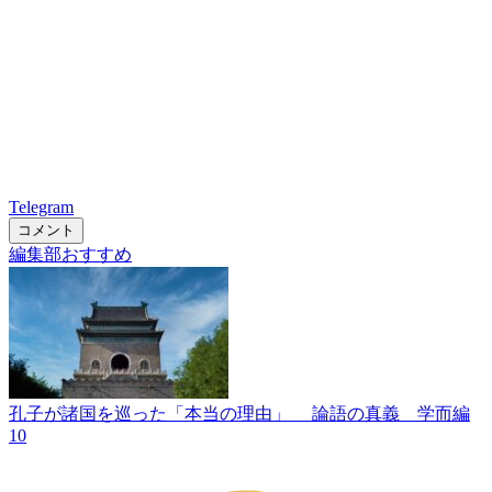
Telegram
コメント
編集部おすすめ
孔子が諸国を巡った「本当の理由」 論語の真義 学而編
10