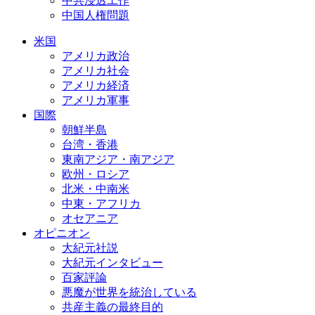
中共浸透工作
中国人権問題
米国
アメリカ政治
アメリカ社会
アメリカ経済
アメリカ軍事
国際
朝鮮半島
台湾・香港
東南アジア・南アジア
欧州・ロシア
北米・中南米
中東・アフリカ
オセアニア
オピニオン
大紀元社説
大紀元インタビュー
百家評論
悪魔が世界を統治している
共産主義の最終目的