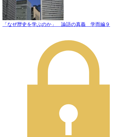
「なぜ歴史を学ぶのか」 論語の真義 学而編９