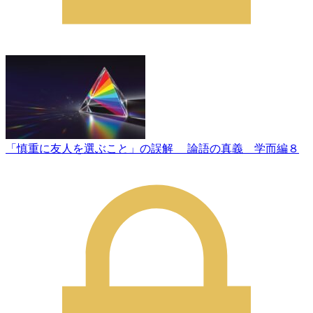
「慎重に友人を選ぶこと」の誤解 論語の真義 学而編８