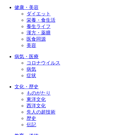
健康・美容
ダイエット
栄養・食生活
養生ライフ
漢方・薬膳
医食同源
美容
病気・医療
コロナウイルス
病気
症状
文化・歴史
ものがたり
東洋文化
西洋文化
先人の超技術
歴史
伝記