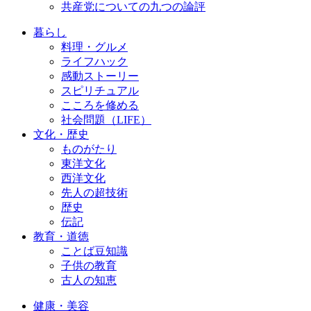
共産党についての九つの論評
暮らし
料理・グルメ
ライフハック
感動ストーリー
スピリチュアル
こころを修める
社会問題（LIFE）
文化・歴史
ものがたり
東洋文化
西洋文化
先人の超技術
歴史
伝記
教育・道徳
ことば豆知識
子供の教育
古人の知恵
健康・美容