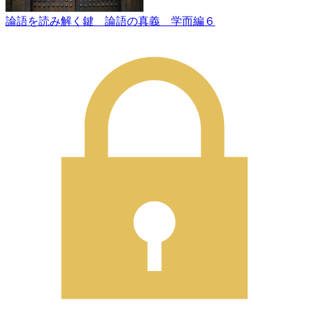
論語を読み解く鍵 論語の真義 学而編６