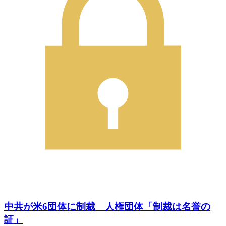
中共が米6団体に制裁 人権団体「制裁は名誉の
証」