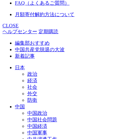
FAQ（よくあるご質問）
月額寄付解約方法について
CLOSE
ヘルプセンター
定期購読
編集部おすすめ
中国共産党脱退の大波
新着記事
日本
政治
経済
社会
外交
防衛
中国
中国政治
中国社会問題
中国経済
中国軍事