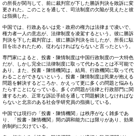
の所長が関与して、前に裁判官が下した勝訴判決を敗訴に変
更された。このことを通して、司法制度の欠陥が見えたと彼
は指摘した。
中国では、行政あるいは党・政府の権力は法律まで凌いで、
権力者一人の意志が、法律制度を凌駕するという。彼に勝訴
判決を下した裁判官は、彼に勝訴判決を出したが、所長に駄
目を出されたため、従わなければならないと言ったという。
専門家によると、投書・陳情制度は中国行政制度の一大特色
だが、しかし完全に法律制度に取って代わることは不可能で
あり、また、投書・陳情機関は、結局、行政機関に取って代
わることができないという。投書・陳情制度は民衆が抱える
問題を解決するどころか、かえって更に多くの問題と悩みも
たらすことになっている。多くの問題が法律と行政部門に関
連するため、正常な訴訟手続を通して問題解決しなければな
らないと北京のある社会学研究員の指摘している。
中国では現行の「投書・陳情機関」は秩序がなく雑多であ
り、「投書・陳情機関」間の調和能力には限りがあり、効果
的制約に欠けている。