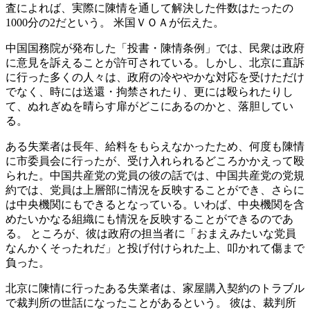
査によれば、実際に陳情を通して解決した件数はたったの
1000分の2だという。 米国ＶＯＡが伝えた。
中国国務院が発布した「投書・陳情条例」では、民衆は政府
に意見を訴えることが許可されている。しかし、北京に直訴
に行った多くの人々は、政府の冷ややかな対応を受けただけ
でなく、時には送還・拘禁されたり、更には殴られたりし
て、ぬれぎぬを晴らす扉がどこにあるのかと、落胆してい
る。
ある失業者は長年、給料をもらえなかったため、何度も陳情
に市委員会に行ったが、受け入れられるどころかかえって殴
られた。中国共産党の党員の彼の話では、中国共産党の党規
約では、党員は上層部に情況を反映することができ、さらに
は中央機関にもできるとなっている。いわば、中央機関を含
めたいかなる組織にも情況を反映することができるのであ
る。 ところが、彼は政府の担当者に「おまえみたいな党員
なんかくそったれだ」と投げ付けられた上、叩かれて傷まで
負った。
北京に陳情に行ったある失業者は、家屋購入契約のトラブル
で裁判所の世話になったことがあるという。 彼は、裁判所