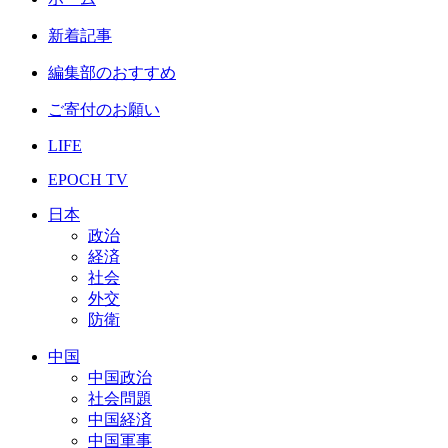
新着記事
編集部のおすすめ
ご寄付のお願い
LIFE
EPOCH TV
日本
政治
経済
社会
外交
防衛
中国
中国政治
社会問題
中国経済
中国軍事