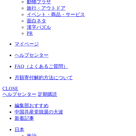
動物プラザ
旅行・アウトドア
イベント・商品・サービス
面白ネタ
漢字パズル
PR
マイページ
ヘルプセンター
FAQ（よくあるご質問）
月額寄付解約方法について
CLOSE
ヘルプセンター
定期購読
編集部おすすめ
中国共産党脱退の大波
新着記事
日本
政治