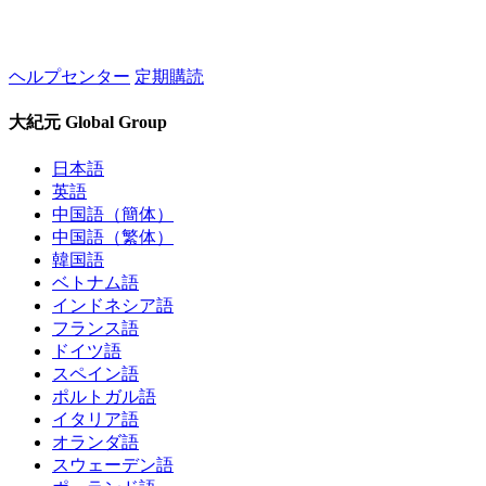
ヘルプセンター
定期購読
大紀元 Global Group
日本語
英語
中国語（簡体）
中国語（繁体）
韓国語
ベトナム語
インドネシア語
フランス語
ドイツ語
スペイン語
ポルトガル語
イタリア語
オランダ語
スウェーデン語