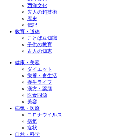
西洋文化
先人の超技術
歴史
伝記
教育・道徳
ことば豆知識
子供の教育
古人の知恵
健康・美容
ダイエット
栄養・食生活
養生ライフ
漢方・薬膳
医食同源
美容
病気・医療
コロナウイルス
病気
症状
自然・科学