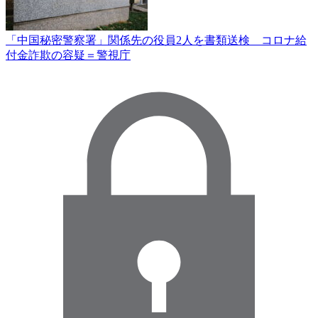
「中国秘密警察署」関係先の役員2人を書類送検 コロナ給
付金詐欺の容疑＝警視庁