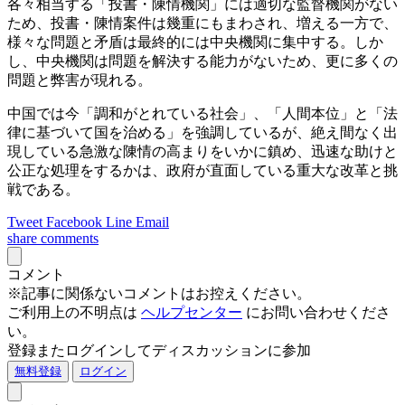
各々相当する「投書・陳情機関」には適切な監督機関がない
ため、投書・陳情案件は幾重にもまわされ、増える一方で、
様々な問題と矛盾は最終的には中央機関に集中する。しか
し、中央機関は問題を解決する能力がないため、更に多くの
問題と弊害が現れる。
中国では今「調和がとれている社会」、「人間本位」と「法
律に基づいて国を治める」を強調しているが、絶え間なく出
現している急激な陳情の高まりをいかに鎮め、迅速な助けと
公正な処理をするかは、政府が直面している重大な改革と挑
戦である。
Tweet
Facebook
Line
Email
share
comments
コメント
※記事に関係ないコメントはお控えください。
ご利用上の不明点は
ヘルプセンター
にお問い合わせくださ
い。
登録またログインしてディスカッションに参加
無料登録
ログイン