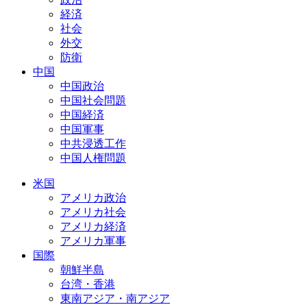
経済
社会
外交
防衛
中国
中国政治
中国社会問題
中国経済
中国軍事
中共浸透工作
中国人権問題
米国
アメリカ政治
アメリカ社会
アメリカ経済
アメリカ軍事
国際
朝鮮半島
台湾・香港
東南アジア・南アジア