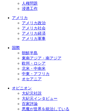
人権問題
浸透工作
アメリカ
アメリカ政治
アメリカ社会
アメリカ経済
アメリカ軍事
国際
朝鮮半島
東南アジア・南アジア
欧州・ロシア
北米・中南米
中東・アフリカ
オセアニア
オピニオン
大紀元社説
大紀元インタビュー
百家評論
悪魔が世界を統治している