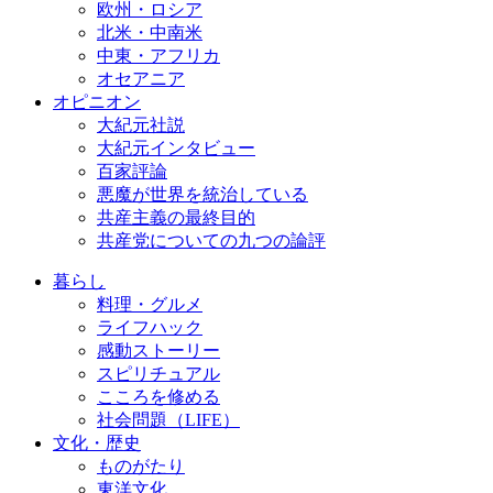
欧州・ロシア
北米・中南米
中東・アフリカ
オセアニア
オピニオン
大紀元社説
大紀元インタビュー
百家評論
悪魔が世界を統治している
共産主義の最終目的
共産党についての九つの論評
暮らし
料理・グルメ
ライフハック
感動ストーリー
スピリチュアル
こころを修める
社会問題（LIFE）
文化・歴史
ものがたり
東洋文化