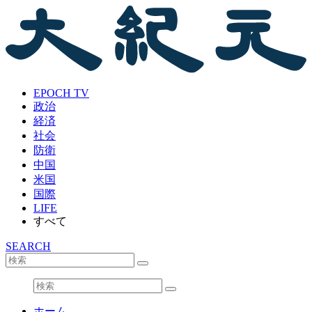
EPOCH TV
政治
経済
社会
防衛
中国
米国
国際
LIFE
すべて
SEARCH
ホーム