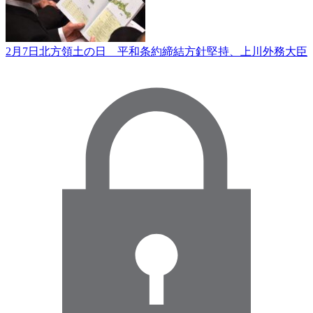
2月7日北方領土の日 平和条約締結方針堅持、上川外務大臣