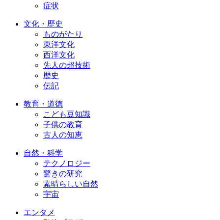
症状
文化・歴史
ものがたり
東洋文化
西洋文化
先人の超技術
歴史
伝記
教育・道徳
こども豆知識
子供の教育
古人の知恵
自然・科学
テクノロジー
驚きの研究
素晴らしい自然
宇宙
エンタメ