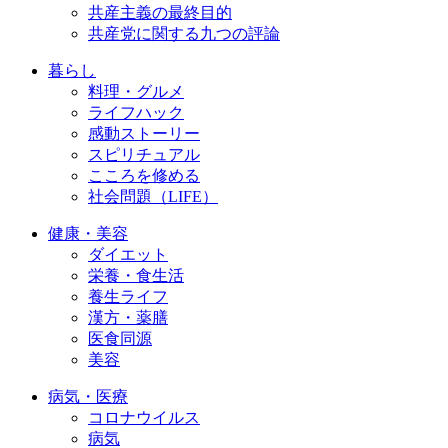
共産主義の最終目的
共産党に関する九つの評論
暮らし
料理・グルメ
ライフハック
感動ストーリー
スピリチュアル
こころを修める
社会問題（LIFE）
健康・美容
ダイエット
栄養・食生活
養生ライフ
漢方・薬膳
医食同源
美容
病気・医療
コロナウイルス
病気