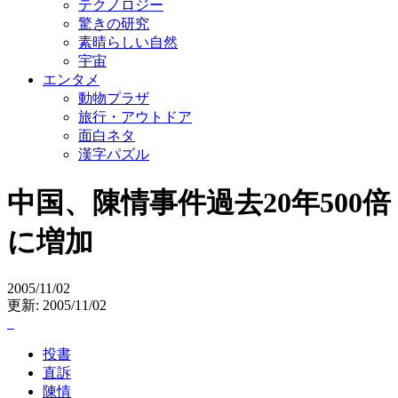
テクノロジー
驚きの研究
素晴らしい自然
宇宙
エンタメ
動物プラザ
旅行・アウトドア
面白ネタ
漢字パズル
中国、陳情事件過去20年500倍
に増加
2005/11/02
更新: 2005/11/02
投書
直訴
陳情