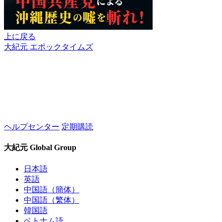
上に戻る
大紀元 エポックタイムズ
ヘルプセンター
定期購読
大紀元 Global Group
日本語
英語
中国語（簡体）
中国語（繁体）
韓国語
ベトナム語