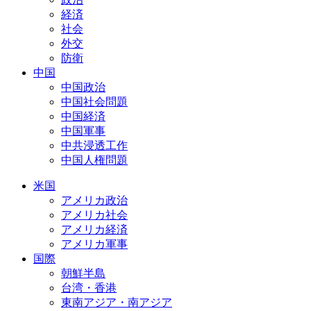
経済
社会
外交
防衛
中国
中国政治
中国社会問題
中国経済
中国軍事
中共浸透工作
中国人権問題
米国
アメリカ政治
アメリカ社会
アメリカ経済
アメリカ軍事
国際
朝鮮半島
台湾・香港
東南アジア・南アジア