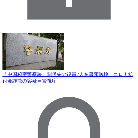
「中国秘密警察署」関係先の役員2人を書類送検 コロナ給
付金詐欺の容疑＝警視庁