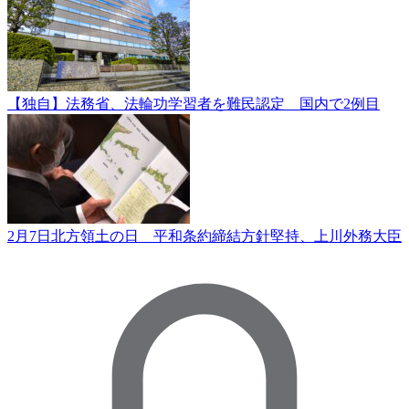
【独自】法務省、法輪功学習者を難民認定 国内で2例目
2月7日北方領土の日 平和条約締結方針堅持、上川外務大臣