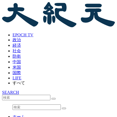
EPOCH TV
政治
経済
社会
防衛
中国
米国
国際
LIFE
すべて
SEARCH
ホーム