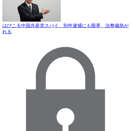
はびこる中国共産党スパイ、別件逮捕にも限界 法整備急が
れる