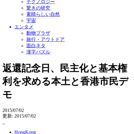
テクノロジー
驚きの研究
素晴らしい自然
宇宙
エンタメ
動物プラザ
旅行・アウトドア
面白ネタ
漢字パズル
返還記念日、民主化と基本権
利を求める本土と香港市民デ
モ
2015/07/02
更新: 2015/07/02
HongKong