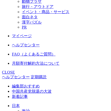
動物プラザ
旅行・アウトドア
イベント・商品・サービス
面白ネタ
漢字パズル
PR
マイページ
ヘルプセンター
FAQ（よくあるご質問）
月額寄付解約方法について
CLOSE
ヘルプセンター
定期購読
編集部おすすめ
中国共産党脱退の大波
新着記事
日本
政治