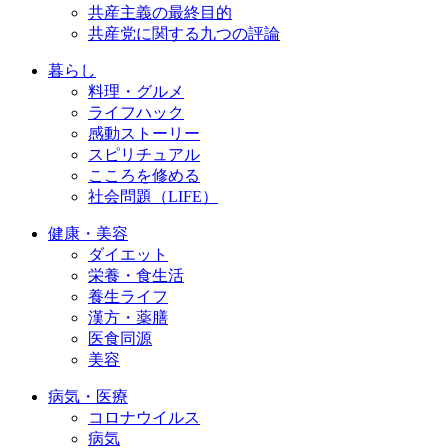
共産主義の最終目的
共産党に関する九つの評論
暮らし
料理・グルメ
ライフハック
感動ストーリー
スピリチュアル
こころを修める
社会問題（LIFE）
健康・美容
ダイエット
栄養・食生活
養生ライフ
漢方・薬膳
医食同源
美容
病気・医療
コロナウイルス
病気