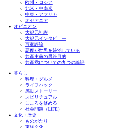
欧州・ロシア
北米・中南米
中東・アフリカ
オセアニア
オピニオン
大紀元社説
大紀元インタビュー
百家評論
悪魔が世界を統治している
共産主義の最終目的
共産党についての九つの論評
暮らし
料理・グルメ
ライフハック
感動ストーリー
スピリチュアル
こころを修める
社会問題（LIFE）
文化・歴史
ものがたり
東洋文化