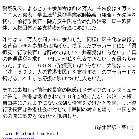
警察発表によるとデモ参加者は約２万人。主催側は４万８０
００人と発表。学生連盟及び専業教師協会（組合）が先陣を
切り、前行政長官・陳方安生氏を含めた政治家、民主派団
体、人権団体と各支持者が行進に参加した。
昨年は５１万人が同デモに参加した。同様に民主化を象徴す
る黄色い傘を参加者は掲げた。提示したプラカードには「梁
振英（行政長官）は辞めてほしい、共産党はいらない」「真
の普通選挙を求む、だれもが私を代表できない」が最も多か
った。また、「６８９（梁振英）はいらない、大陸は５００
（注・５００万人の香港市民）を支持する」のプラカードを
掲げる、本土から応援に駆けつけた人もいた。
デモに参加した前行政長官の陳氏はメディアのインタビュー
に答え、香港は返還されて１８年が経ったが、法治・人権・
自由共にこれまでにない深刻な侵害を受けたと指摘。また梁
行政長官は香港社会に対して市民間の対立を煽り、中国と香
港の間に亀裂を深めたと批判した。
（編集翻訳・豊山）
Tweet
Facebook
Line
Email