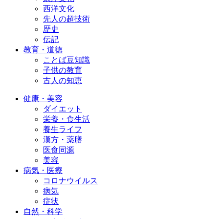
西洋文化
先人の超技術
歴史
伝記
教育・道徳
ことば豆知識
子供の教育
古人の知恵
健康・美容
ダイエット
栄養・食生活
養生ライフ
漢方・薬膳
医食同源
美容
病気・医療
コロナウイルス
病気
症状
自然・科学