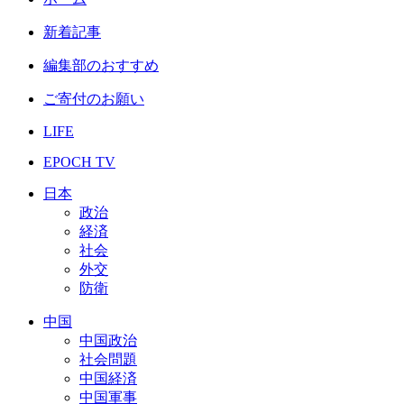
新着記事
編集部のおすすめ
ご寄付のお願い
LIFE
EPOCH TV
日本
政治
経済
社会
外交
防衛
中国
中国政治
社会問題
中国経済
中国軍事