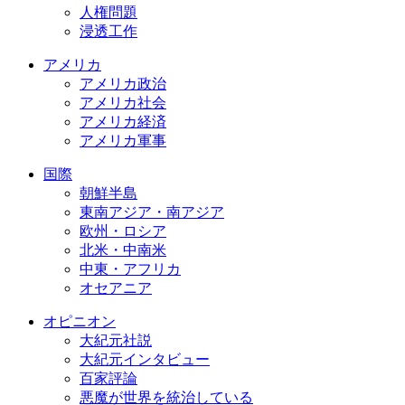
人権問題
浸透工作
アメリカ
アメリカ政治
アメリカ社会
アメリカ経済
アメリカ軍事
国際
朝鮮半島
東南アジア・南アジア
欧州・ロシア
北米・中南米
中東・アフリカ
オセアニア
オピニオン
大紀元社説
大紀元インタビュー
百家評論
悪魔が世界を統治している