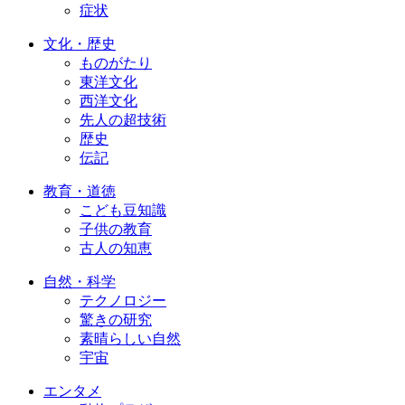
症状
文化・歴史
ものがたり
東洋文化
西洋文化
先人の超技術
歴史
伝記
教育・道徳
こども豆知識
子供の教育
古人の知恵
自然・科学
テクノロジー
驚きの研究
素晴らしい自然
宇宙
エンタメ