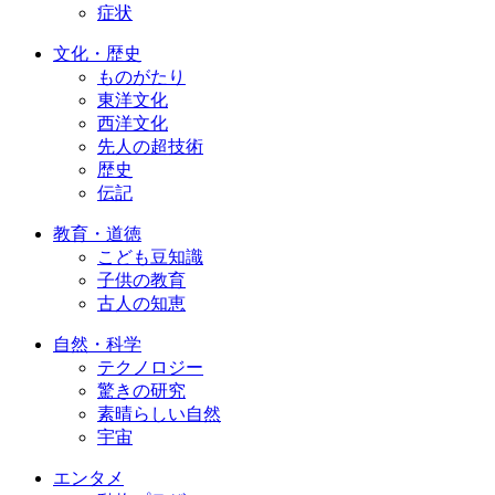
症状
文化・歴史
ものがたり
東洋文化
西洋文化
先人の超技術
歴史
伝記
教育・道徳
こども豆知識
子供の教育
古人の知恵
自然・科学
テクノロジー
驚きの研究
素晴らしい自然
宇宙
エンタメ