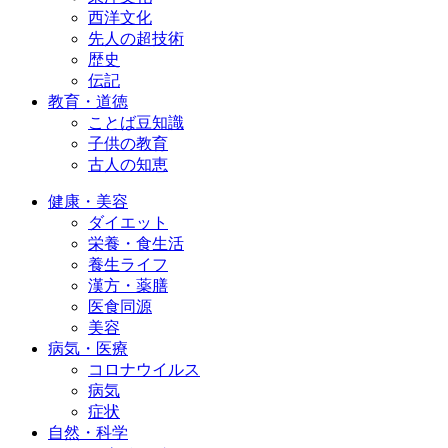
西洋文化
先人の超技術
歴史
伝記
教育・道徳
ことば豆知識
子供の教育
古人の知恵
健康・美容
ダイエット
栄養・食生活
養生ライフ
漢方・薬膳
医食同源
美容
病気・医療
コロナウイルス
病気
症状
自然・科学