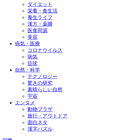
ダイエット
栄養・食生活
養生ライフ
漢方・薬膳
医食同源
美容
病気・医療
コロナウイルス
病気
症状
自然・科学
テクノロジー
驚きの研究
素晴らしい自然
宇宙
エンタメ
動物プラザ
旅行・アウトドア
面白ネタ
漢字パズル