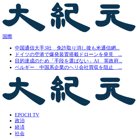
国際
中国通信大手3社 免許取り消し後も米通信網...
ドイツの空港で爆発装置搭載ドローンを発見 ...
目的達成のため「手段を選ばない」AI 英政府...
ベルギー 中国系企業のヘリ会社買収を阻止 ...
EPOCH TV
政治
経済
社会