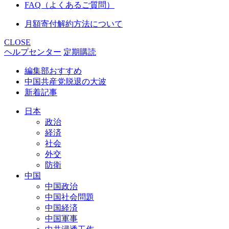
FAQ（よくあるご質問）
月額寄付解約方法について
CLOSE
ヘルプセンター
定期購読
編集部おすすめ
中国共産党脱退の大波
新着記事
日本
政治
経済
社会
外交
防衛
中国
中国政治
中国社会問題
中国経済
中国軍事