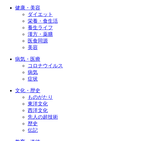
健康・美容
ダイエット
栄養・食生活
養生ライフ
漢方・薬膳
医食同源
美容
病気・医療
コロナウイルス
病気
症状
文化・歴史
ものがたり
東洋文化
西洋文化
先人の超技術
歴史
伝記