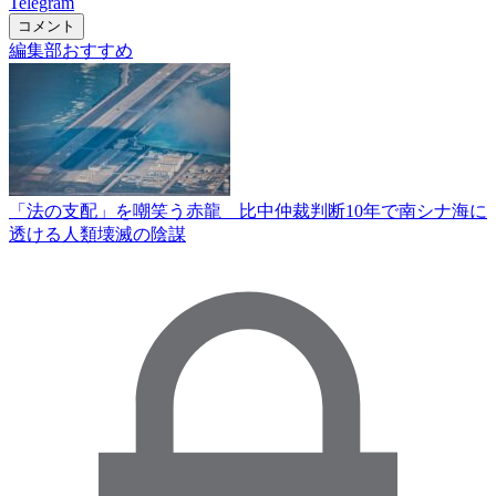
Telegram
コメント
編集部おすすめ
「法の支配」を嘲笑う赤龍 比中仲裁判断10年で南シナ海に
透ける人類壊滅の陰謀