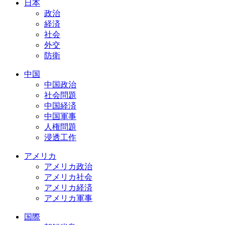
日本
政治
経済
社会
外交
防衛
中国
中国政治
社会問題
中国経済
中国軍事
人権問題
浸透工作
アメリカ
アメリカ政治
アメリカ社会
アメリカ経済
アメリカ軍事
国際