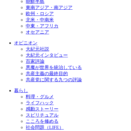
朝鮮半島
東南アジア・南アジア
欧州・ロシア
北米・中南米
中東・アフリカ
オセアニア
オピニオン
大紀元社説
大紀元インタビュー
百家評論
悪魔が世界を統治している
共産主義の最終目的
共産党に関する九つの評論
暮らし
料理・グルメ
ライフハック
感動ストーリー
スピリチュアル
こころを修める
社会問題（LIFE）