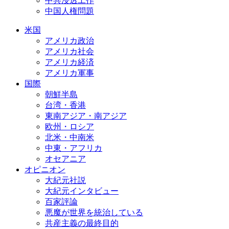
中共浸透工作
中国人権問題
米国
アメリカ政治
アメリカ社会
アメリカ経済
アメリカ軍事
国際
朝鮮半島
台湾・香港
東南アジア・南アジア
欧州・ロシア
北米・中南米
中東・アフリカ
オセアニア
オピニオン
大紀元社説
大紀元インタビュー
百家評論
悪魔が世界を統治している
共産主義の最終目的