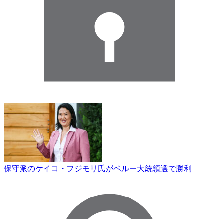
保守派のケイコ・フジモリ氏がペルー大統領選で勝利