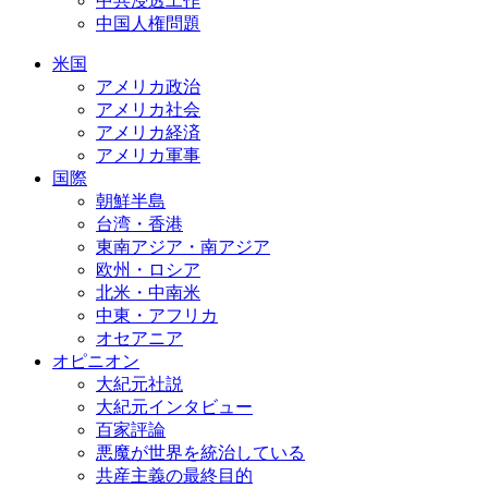
中共浸透工作
中国人権問題
米国
アメリカ政治
アメリカ社会
アメリカ経済
アメリカ軍事
国際
朝鮮半島
台湾・香港
東南アジア・南アジア
欧州・ロシア
北米・中南米
中東・アフリカ
オセアニア
オピニオン
大紀元社説
大紀元インタビュー
百家評論
悪魔が世界を統治している
共産主義の最終目的