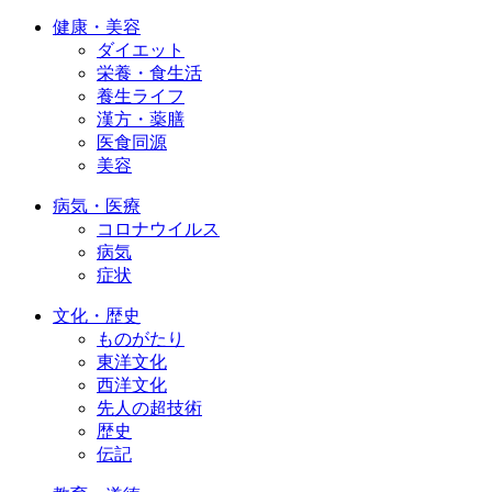
健康・美容
ダイエット
栄養・食生活
養生ライフ
漢方・薬膳
医食同源
美容
病気・医療
コロナウイルス
病気
症状
文化・歴史
ものがたり
東洋文化
西洋文化
先人の超技術
歴史
伝記