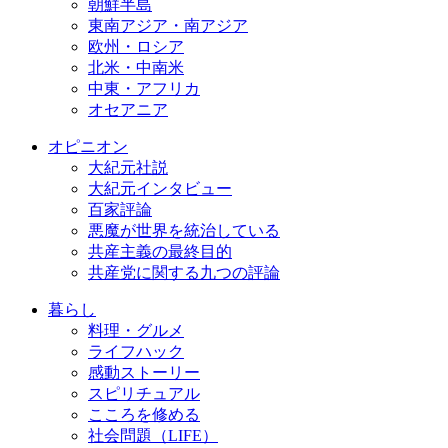
朝鮮半島
東南アジア・南アジア
欧州・ロシア
北米・中南米
中東・アフリカ
オセアニア
オピニオン
大紀元社説
大紀元インタビュー
百家評論
悪魔が世界を統治している
共産主義の最終目的
共産党に関する九つの評論
暮らし
料理・グルメ
ライフハック
感動ストーリー
スピリチュアル
こころを修める
社会問題（LIFE）