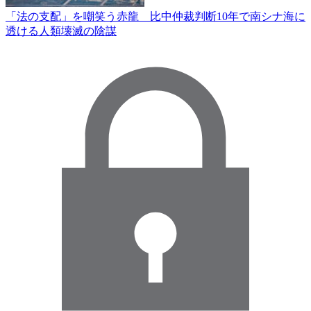
「法の支配」を嘲笑う赤龍 比中仲裁判断10年で南シナ海に
透ける人類壊滅の陰謀