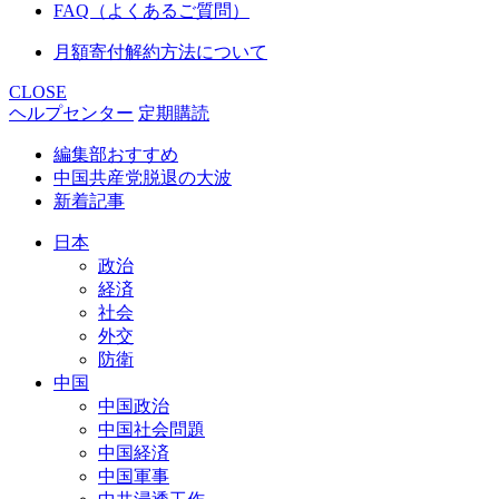
FAQ（よくあるご質問）
月額寄付解約方法について
CLOSE
ヘルプセンター
定期購読
編集部おすすめ
中国共産党脱退の大波
新着記事
日本
政治
経済
社会
外交
防衛
中国
中国政治
中国社会問題
中国経済
中国軍事