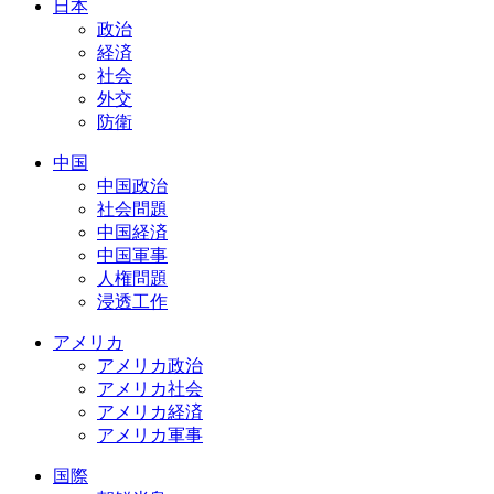
日本
政治
経済
社会
外交
防衛
中国
中国政治
社会問題
中国経済
中国軍事
人権問題
浸透工作
アメリカ
アメリカ政治
アメリカ社会
アメリカ経済
アメリカ軍事
国際