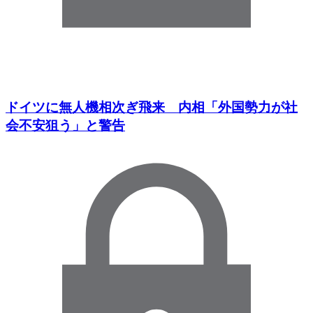
ドイツに無人機相次ぎ飛来 内相「外国勢力が社
会不安狙う」と警告