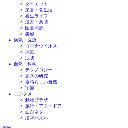
ダイエット
栄養・食生活
養生ライフ
漢方・薬膳
医食同源
美容
病気・医療
コロナウイルス
病気
症状
自然・科学
テクノロジー
驚きの研究
素晴らしい自然
宇宙
エンタメ
動物プラザ
旅行・アウトドア
面白ネタ
漢字パズル