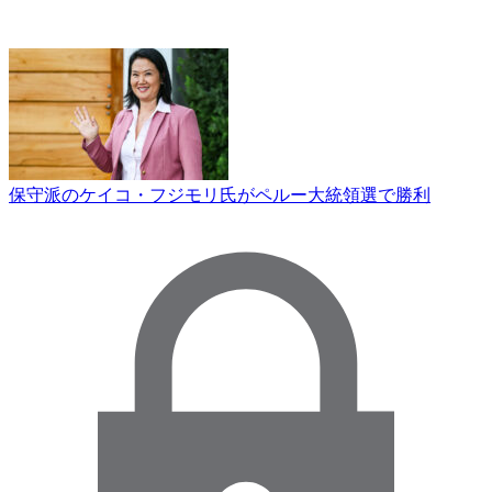
保守派のケイコ・フジモリ氏がペルー大統領選で勝利