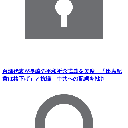
台湾代表が長崎の平和祈念式典を欠席 「座席配
置は格下げ」と抗議 中共への配慮を批判