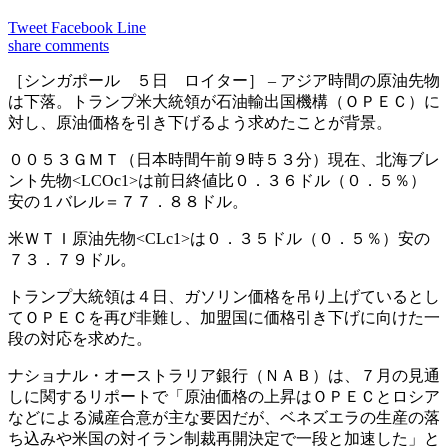
Tweet
Facebook
Line
share
comments
［シンガポール ５日 ロイター］ – アジア時間の原油先物
は下落。トランプ米大統領が石油輸出国機構（ＯＰＥＣ）に
対し、原油価格を引き下げるよう求めたことが背景。
００５３ＧＭＴ（日本時間午前９時５３分）現在、北海ブレ
ント先物<LCOc1>は前日終値比０．３６ドル（０．５％）
安の１バレル＝７７．８８ドル。
米ＷＴＩ原油先物<CLc1>は０．３５ドル（０．５％）安の
７３．７９ドル。
トランプ大統領は４日、ガソリン価格を吊り上げているとし
てＯＰＥＣを再び非難し、加盟国に価格引き下げに向けた一
段の対応を求めた。
ナショナル・オーストラリア銀行（ＮＡＢ）は、７月の見通
しに関するリポートで「原油価格の上昇はＯＰＥＣとロシア
などによる減産合意が主な要因だが、ベネズエラの生産の落
ち込みや米国の対イラン制裁再開決定で一段と加速した」と