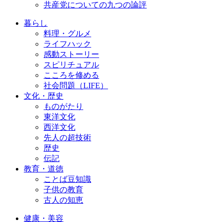
共産党についての九つの論評
暮らし
料理・グルメ
ライフハック
感動ストーリー
スピリチュアル
こころを修める
社会問題（LIFE）
文化・歴史
ものがたり
東洋文化
西洋文化
先人の超技術
歴史
伝記
教育・道徳
ことば豆知識
子供の教育
古人の知恵
健康・美容