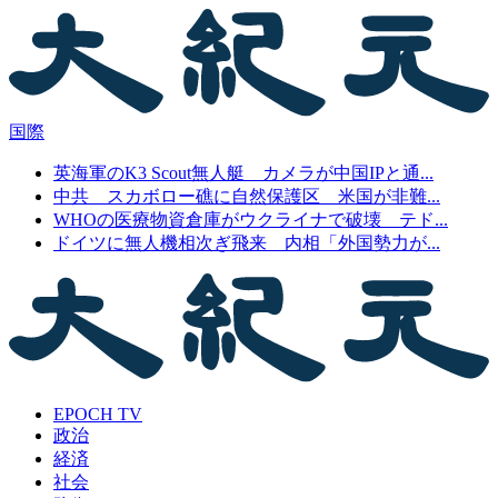
国際
英海軍のK3 Scout無人艇 カメラが中国IPと通...
中共 スカボロー礁に自然保護区 米国が非難...
WHOの医療物資倉庫がウクライナで破壊 テド...
ドイツに無人機相次ぎ飛来 内相「外国勢力が...
EPOCH TV
政治
経済
社会