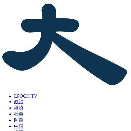
EPOCH TV
政治
経済
社会
防衛
中国