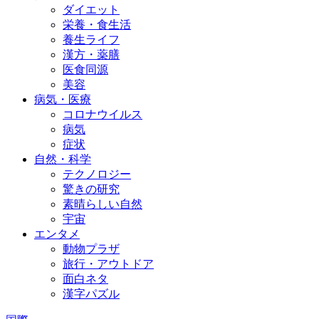
ダイエット
栄養・食生活
養生ライフ
漢方・薬膳
医食同源
美容
病気・医療
コロナウイルス
病気
症状
自然・科学
テクノロジー
驚きの研究
素晴らしい自然
宇宙
エンタメ
動物プラザ
旅行・アウトドア
面白ネタ
漢字パズル