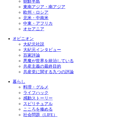
朝鮮半島
東南アジア・南アジア
欧州・ロシア
北米・中南米
中東・アフリカ
オセアニア
オピニオン
大紀元社説
大紀元インタビュー
百家評論
悪魔が世界を統治している
共産主義の最終目的
共産党に関する九つの評論
暮らし
料理・グルメ
ライフハック
感動ストーリー
スピリチュアル
こころを修める
社会問題（LIFE）