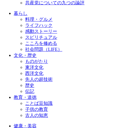
共産党についての九つの論評
暮らし
料理・グルメ
ライフハック
感動ストーリー
スピリチュアル
こころを修める
社会問題（LIFE）
文化・歴史
ものがたり
東洋文化
西洋文化
先人の超技術
歴史
伝記
教育・道徳
ことば豆知識
子供の教育
古人の知恵
健康・美容