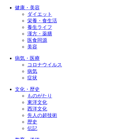
健康・美容
ダイエット
栄養・食生活
養生ライフ
漢方・薬膳
医食同源
美容
病気・医療
コロナウイルス
病気
症状
文化・歴史
ものがたり
東洋文化
西洋文化
先人の超技術
歴史
伝記