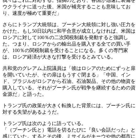
我々はこれに対応する。指摘のとおり、各国が迅速に装備を
ウクライナに送った後、米国が補充することも意味してお
り、速度が極めて重要だ」
さらにトランプ大統領は、プーチン大統領に対し強い圧力を
かけた。もし50日以内に和平合意が成立しなければ、米国は
ロシアに対して100％の二次関税制裁を発動すると強調し
た。つまり、ロシアからの輸出品を購入する全ての買い手
が、100％の関税制裁を受けることになる。多くの専門家
は、ロシア経済が大きな打撃を受けるとみている。
共和党のグレアム上院議員は「彼はロシアのためにずっと扉
を開いていたが、その扉はもうすぐ閉まる」「中国、イン
ド、ブラジルがロシアから石油、石油製品、その他の物資を
購入している。それがプーチン氏が戦争を継続するための資
金源だ」と語った。
トランプ氏の政策が大きく転換した背景には、プーチン氏に
対する失望があるようだ。
トランプ氏は次のように語っている。
「（プーチン氏と）電話を切るたびに『良い会話だった』と
感じていた。するとその後、ミサイルがキーウや他の都市に