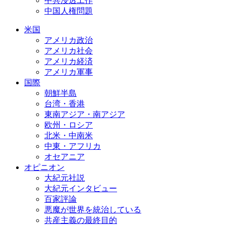
中共浸透工作
中国人権問題
米国
アメリカ政治
アメリカ社会
アメリカ経済
アメリカ軍事
国際
朝鮮半島
台湾・香港
東南アジア・南アジア
欧州・ロシア
北米・中南米
中東・アフリカ
オセアニア
オピニオン
大紀元社説
大紀元インタビュー
百家評論
悪魔が世界を統治している
共産主義の最終目的