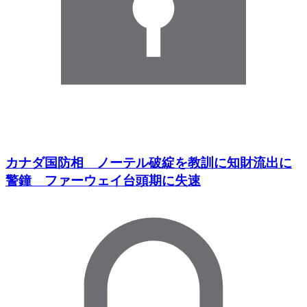
カナダ国防相 ノーテル破綻を教訓に知財流出に
警鐘 ファーウェイ台頭期に失速