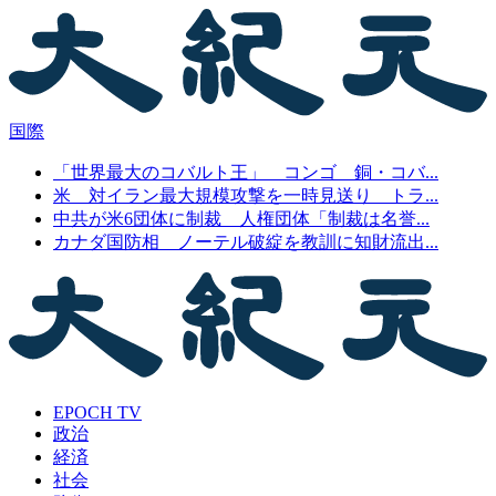
国際
「世界最大のコバルト王」 コンゴ 銅・コバ...
米 対イラン最大規模攻撃を一時見送り トラ...
中共が米6団体に制裁 人権団体「制裁は名誉...
カナダ国防相 ノーテル破綻を教訓に知財流出...
EPOCH TV
政治
経済
社会