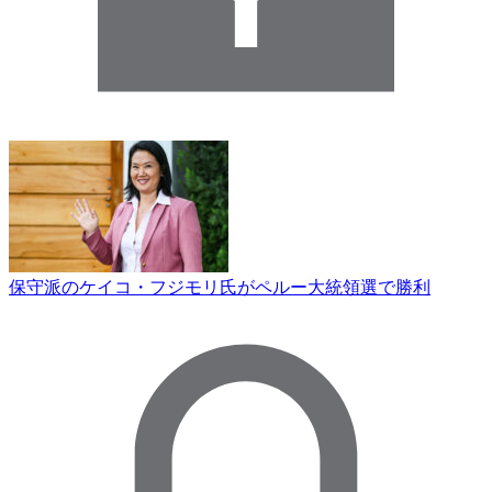
保守派のケイコ・フジモリ氏がペルー大統領選で勝利