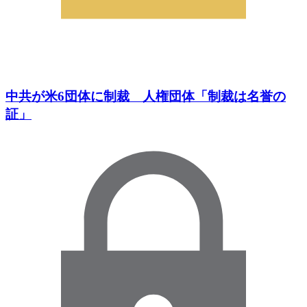
中共が米6団体に制裁 人権団体「制裁は名誉の
証」