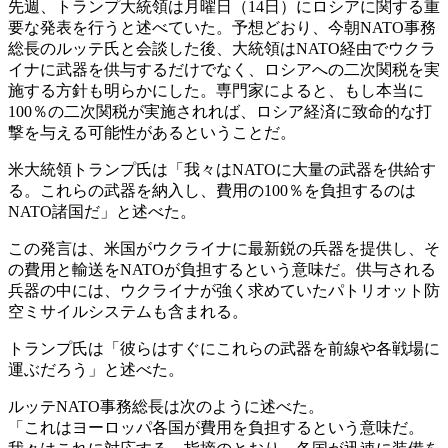
先週、トランプ大統領は月曜日（14日）にロシアに関する重
要な発表を行うと述べていた。予想どおり、今朝NATO事務
総長のルッテ氏と会談した後、大統領はNATO経由でウクラ
イナに武器を供与するだけでなく、ロシアへの二次関税を実
施する方針も明らかにした。専門家によると、もし本当に
100％の二次関税が実施されれば、ロシア経済に致命的な打
撃を与える可能性があるということだ。
米大統領トランプ氏は「我々はNATOに大量の武器を供給す
る。これらの武器を納入し、費用の100％を負担するのは
NATO諸国だ」と述べた。
この発言は、米国がウクライナに最新鋭の兵器を提供し、そ
の費用と輸送をNATOが負担するという意味だ。供与される
兵器の中には、ウクライナが強く求めていたパトリオット防
空ミサイルシステムも含まれる。
トランプ氏は「彼らはすぐにこれらの武器を前線や各戦場に
運ぶだろう」と述べた。
ルッテNATO事務総長は次のように述べた。
「これはヨーロッパ各国が費用を負担するという意味だ。