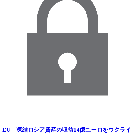
EU 凍結ロシア資産の収益14億ユーロをウクライ