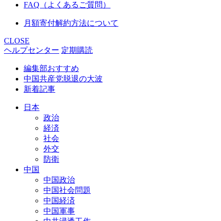
FAQ（よくあるご質問）
月額寄付解約方法について
CLOSE
ヘルプセンター
定期購読
編集部おすすめ
中国共産党脱退の大波
新着記事
日本
政治
経済
社会
外交
防衛
中国
中国政治
中国社会問題
中国経済
中国軍事