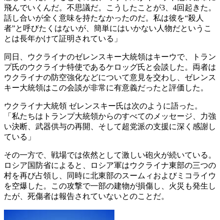
飛んでいくんだ。不思議だ。こうしたことが3、4回起きた。
話し合いが全く意味を持たなかったのだ。私は彼を“殺人
者”と呼びたくはないが、簡単にはいかない人物だというこ
とは長年かけて証明されている」
同日、ウクライナのゼレンスキー大統領はキーウで、トラン
プ氏のウクライナ特使であるケロッグ氏と会談した。両者は
ウクライナの防空強化などについて意見を交わし、ゼレンス
キー大統領はこの会談が非常に有意義だったと評価した。
ウクライナ大統領 ゼレンスキー氏は次のように語った。
「私たちはトランプ大統領からのすべてのメッセージ、力強
い決断、武器供与の再開、そして超党派の支援に深く感謝し
ている」
その一方で、戦場では依然として激しい砲火が続いている。
ロシア国防省によると、ロシア軍はウクライナ東部の三つの
村を再び占領し、同時に北東部のスームィおよびミコライウ
を空爆した。この攻撃で一部の建物が損傷し、火災も発生し
たが、死傷者は報告されていないとのことだ。