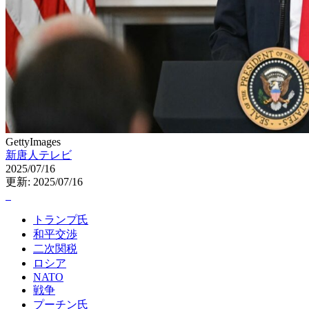
GettyImages
新唐人テレビ
2025/07/16
更新: 2025/07/16
トランプ氏
和平交渉
二次関税
ロシア
NATO
戦争
プーチン氏