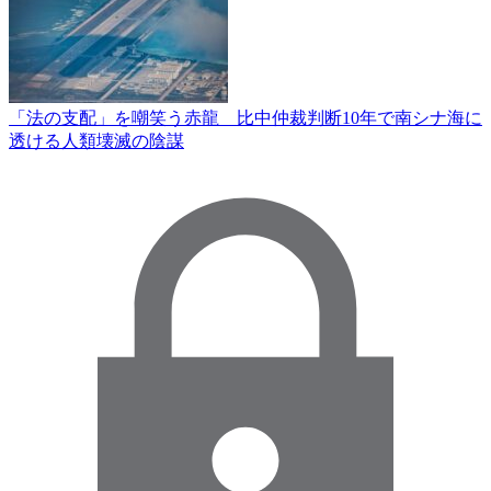
「法の支配」を嘲笑う赤龍 比中仲裁判断10年で南シナ海に
透ける人類壊滅の陰謀