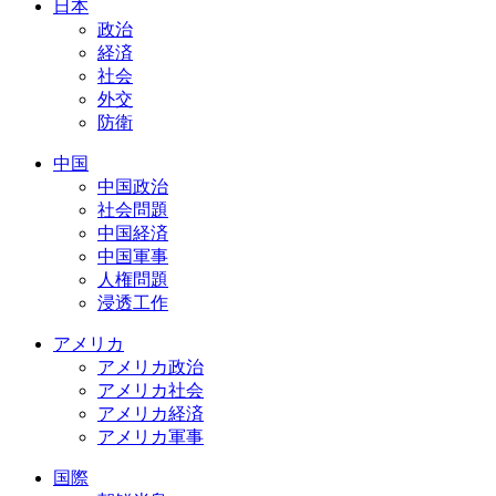
日本
政治
経済
社会
外交
防衛
中国
中国政治
社会問題
中国経済
中国軍事
人権問題
浸透工作
アメリカ
アメリカ政治
アメリカ社会
アメリカ経済
アメリカ軍事
国際