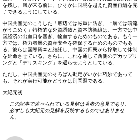
を残し、嵐が来る前に、ひそかに国境を越えた資産再編を完
了できるようにしている。
中国共産党のこうした「底辺では厳重に防ぎ、上層では暗流
がうごめく」特権的な外資誘致と資本防衛線は、一方では中
国経済の出血口を塞ぎ、輸血するためのものである。もう一
方では、権力者層の資産安全を確保するためのものでもあ
る。彼らは国際資本と結託し、中国の庶民から搾取して体制
を延命させている。さらに、これを通じて西側のデカップリ
ングと「デリスキング」を遅らせようとしている。
ただし、中国共産党のそろばん勘定がいかに巧妙であって
も、それが実行可能かどうかは別問題である。
大紀元初
この記事で述べられている見解は著者の意見であり、
必ずしも大紀元の見解を反映するものではありませ
ん。