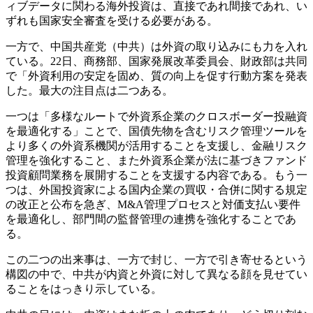
ィブデータに関わる海外投資は、直接であれ間接であれ、い
ずれも国家安全審査を受ける必要がある。
一方で、中国共産党（中共）は外資の取り込みにも力を入れ
ている。22日、商務部、国家発展改革委員会、財政部は共同
で「外資利用の安定を固め、質の向上を促す行動方案を発表
した。最大の注目点は二つある。
一つは「多様なルートで外資系企業のクロスボーダー投融資
を最適化する」ことで、国債先物を含むリスク管理ツールを
より多くの外資系機関が活用することを支援し、金融リスク
管理を強化すること、また外資系企業が法に基づきファンド
投資顧問業務を展開することを支援する内容である。もう一
つは、外国投資家による国内企業の買収・合併に関する規定
の改正と公布を急ぎ、M&A管理プロセスと対価支払い要件
を最適化し、部門間の監督管理の連携を強化することであ
る。
この二つの出来事は、一方で封じ、一方で引き寄せるという
構図の中で、中共が内資と外資に対して異なる顔を見せてい
ることをはっきり示している。