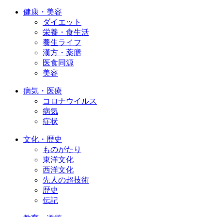
健康・美容
ダイエット
栄養・食生活
養生ライフ
漢方・薬膳
医食同源
美容
病気・医療
コロナウイルス
病気
症状
文化・歴史
ものがたり
東洋文化
西洋文化
先人の超技術
歴史
伝記