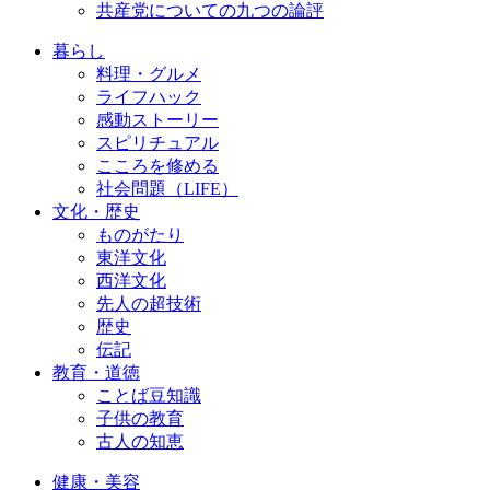
共産党についての九つの論評
暮らし
料理・グルメ
ライフハック
感動ストーリー
スピリチュアル
こころを修める
社会問題（LIFE）
文化・歴史
ものがたり
東洋文化
西洋文化
先人の超技術
歴史
伝記
教育・道徳
ことば豆知識
子供の教育
古人の知恵
健康・美容