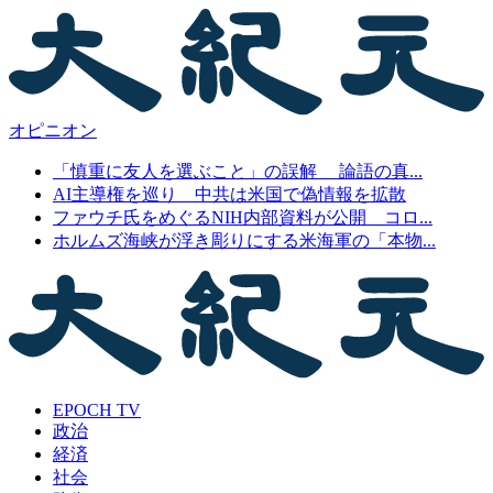
オピニオン
「慎重に友人を選ぶこと」の誤解 論語の真...
AI主導権を巡り 中共は米国で偽情報を拡散
ファウチ氏をめぐるNIH内部資料が公開 コロ...
ホルムズ海峡が浮き彫りにする米海軍の「本物...
EPOCH TV
政治
経済
社会