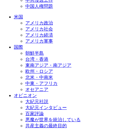
中共浸透工作
中国人権問題
米国
アメリカ政治
アメリカ社会
アメリカ経済
アメリカ軍事
国際
朝鮮半島
台湾・香港
東南アジア・南アジア
欧州・ロシア
北米・中南米
中東・アフリカ
オセアニア
オピニオン
大紀元社説
大紀元インタビュー
百家評論
悪魔が世界を統治している
共産主義の最終目的