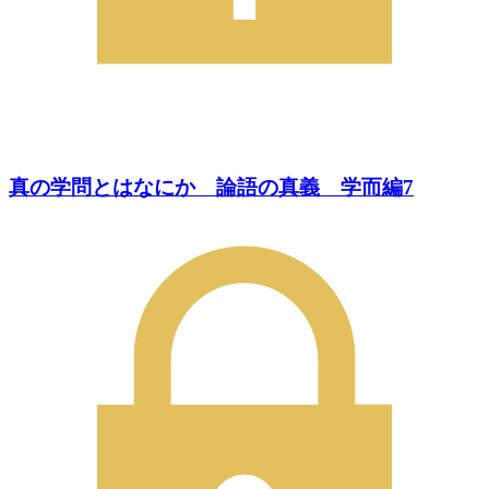
真の学問とはなにか 論語の真義 学而編7