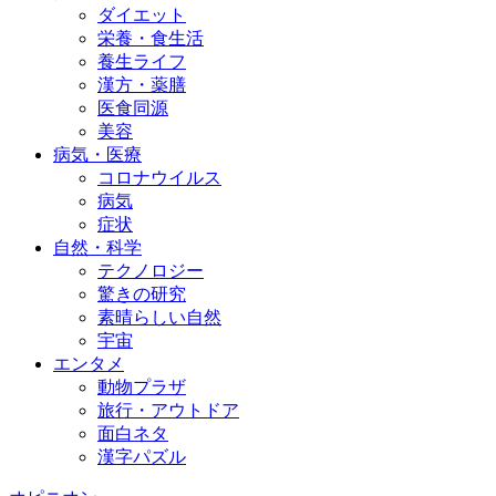
ダイエット
栄養・食生活
養生ライフ
漢方・薬膳
医食同源
美容
病気・医療
コロナウイルス
病気
症状
自然・科学
テクノロジー
驚きの研究
素晴らしい自然
宇宙
エンタメ
動物プラザ
旅行・アウトドア
面白ネタ
漢字パズル