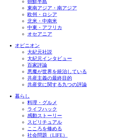
朝鮮半島
東南アジア・南アジア
欧州・ロシア
北米・中南米
中東・アフリカ
オセアニア
オピニオン
大紀元社説
大紀元インタビュー
百家評論
悪魔が世界を統治している
共産主義の最終目的
共産党に関する九つの評論
暮らし
料理・グルメ
ライフハック
感動ストーリー
スピリチュアル
こころを修める
社会問題（LIFE）