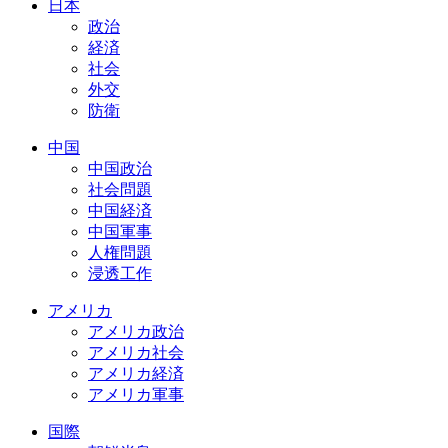
日本
政治
経済
社会
外交
防衛
中国
中国政治
社会問題
中国経済
中国軍事
人権問題
浸透工作
アメリカ
アメリカ政治
アメリカ社会
アメリカ経済
アメリカ軍事
国際