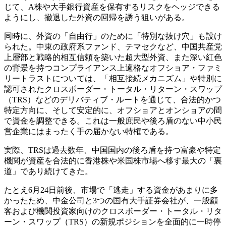
じて、A株や大手銀行資産を保有するリスクをヘッジできる
ようにし、撤退した外資の回帰を誘う狙いがある。
同時に、外資の「自由行」のために「特別な抜け穴」も設け
られた。中東の政府系ファンド、テマセクなど、中国共産党
上層部と戦略的相互信頼を築いた超大型外資、また深い紅色
の背景を持つコンプライアンス上適格なオフショア・ファミ
リートラストについては、「相互接続メカニズム」や特別に
認可されたクロスボーダー・トータル・リターン・スワップ
（TRS）などのデリバティブ・ルートを通じて、合法的かつ
特定方向に、そして安定的に、オフショアとオンショアの間
で資金を調整できる。これは一般庶民や後ろ盾のない中小民
営企業にはまったく手の届かない特権である。
実際、TRSは過去数年、中国国内の後ろ盾を持つ富豪や特定
機関が資産を合法的に香港株や米国株市場へ移す最大の「裏
道」であり続けてきた。
たとえ6月24日前後、市場で「逃走」する資金があまりに多
かったため、中金公司と3つの国有大手証券会社が、一般顧
客および機関投資家向けのクロスボーダー・トータル・リタ
ーン・スワップ（TRS）の新規ポジションを全面的に一時停