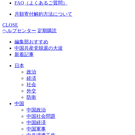
FAQ（よくあるご質問）
月額寄付解約方法について
CLOSE
ヘルプセンター
定期購読
編集部おすすめ
中国共産党脱退の大波
新着記事
日本
政治
経済
社会
外交
防衛
中国
中国政治
中国社会問題
中国経済
中国軍事