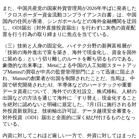
また、中国共産党の国家外貨管理局が2026年半ばに発表した
「クロスボーダー資金流動コンプライアンス白書」は、中国
国内の住民が香港、シンガポールなどの海外金融機関を迂回
し、ODI届出（対外直接投資届出）を行わずに灰色の資産配
置を行う行為の取り締まりに焦点を当てている。
（三）技術と人身の固定化。ハイテク分野の新興富裕層が
「技術の海外進出で富を築き、海外で現金化し、資金を国外
に留める」という切り離しのルートを断ち切るものである。
象徴的な出来事は、Metaによる中国の人工知能スタートアッ
プManusの買収が中共の監督管理部門によって迅速に阻止さ
れ、Manusの創業者が出国を制限されたことだ。当局は、中
国で研究開発されたAI、半導体などのハードテックや重要
データ資産について、海外での支社設立、株式移転、人材の
出国などの方法を通じて海外に「すり替え」現金化すること
を絶対に認めないと明確に規定した。7月1日に施行される対
外投資新規則は、技術輸出許可証、データ越境安全審査を、
対外投資（ODI）届出と全面的に深く結び付けるものとなっ
ている。
内資に対してこれほど厳しい一方で、外資に対してはまった