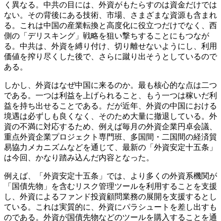
く異なる。中共の目には、外資がもたらすのは資金だけでは
ない。その背後にある技術、市場、さまざまな資源も含まれ
る。これは中国の産業転換と高度化に役立つだけでなく、西
側の「デリスキング」戦略を狙い撃ちすることにもつなが
る。中共は、外資を縛り付け、切り離せないようにし、利用
価値を搾り尽くした後で、さらに蹴り出そうとしているので
ある。
しかし、外資はなぜ中国に来るのか。最も核心的な点は二つ
である。一つは利益を上げられること、もう一つは稼いだ利
益を持ち出せることである。だが近年、外資の中国における
境遇は必ずしも良くなく、そのため大量に撤退している。外
資の不満に対応するため、例えば毎月の外資企業円卓会議、
重点外資企業プロジェクト専門班、多国間・二国間の経済貿
易協力メカニズムなどを通じて、最新の「外資安定十五条」
は今回、かなり踏み込んだ内容となった。
例えば、「外資安定十五条」では、より多くの外資系機関が
「国債先物」を含むリスク管理ツールを利用することを支援
し、外資によるファンド投資顧問業務の展開を支援するとし
ている。これは実質的に、外資にパラシュートを差し出すも
のである。外資が国債先物などのツールを購入することを通