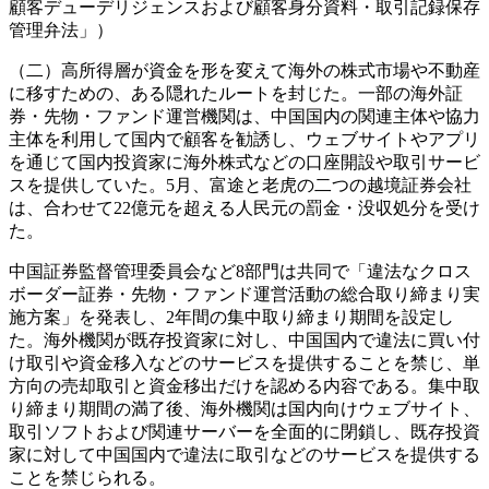
顧客デューデリジェンスおよび顧客身分資料・取引記録保存
管理弁法」）
（二）高所得層が資金を形を変えて海外の株式市場や不動産
に移すための、ある隠れたルートを封じた。一部の海外証
券・先物・ファンド運営機関は、中国国内の関連主体や協力
主体を利用して国内で顧客を勧誘し、ウェブサイトやアプリ
を通じて国内投資家に海外株式などの口座開設や取引サービ
スを提供していた。5月、富途と老虎の二つの越境証券会社
は、合わせて22億元を超える人民元の罰金・没収処分を受け
た。
中国証券監督管理委員会など8部門は共同で「違法なクロス
ボーダー証券・先物・ファンド運営活動の総合取り締まり実
施方案」を発表し、2年間の集中取り締まり期間を設定し
た。海外機関が既存投資家に対し、中国国内で違法に買い付
け取引や資金移入などのサービスを提供することを禁じ、単
方向の売却取引と資金移出だけを認める内容である。集中取
り締まり期間の満了後、海外機関は国内向けウェブサイト、
取引ソフトおよび関連サーバーを全面的に閉鎖し、既存投資
家に対して中国国内で違法に取引などのサービスを提供する
ことを禁じられる。