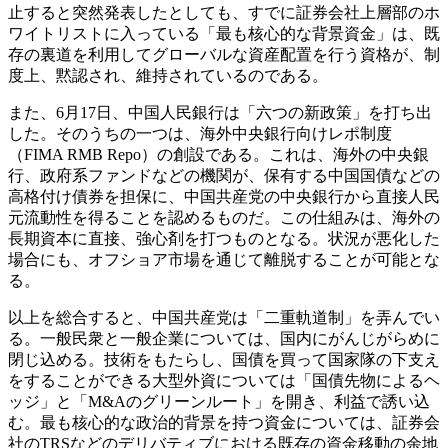
止すると突然発表したとしても、すでに証券会社上層部のホ
ワイトリストに入っている「最も核心的な背景資金」は、既
存の裏道を利用してグローバルな資産配置を行う資格が、制
度上、黙認され、維持されているのである。
また、6月17日、中国人民銀行は「六つの新政策」を打ち出
した。そのうちの一つは、海外中央銀行向けレポ制度
（FIMA RMB Repo）の創設である。これは、海外の中央銀
行、政府系ファンドなどの機関が、保有する中国国債などの
高格付け債券を担保に、中国共産党の中央銀行から直接人民
元流動性を得ることを認めるものだ。この仕組みは、海外の
長期資本に直接、強心剤を打つものとなる。状況が悪化した
場合にも、オフショア市場を通じて離脱することが可能とな
る。
以上を総合すると、中国共産党は「二重軌道制」を弄んでい
る。一般民衆と一般企業については、国内にがんじがらめに
閉じ込める。技術をもたらし、国債を買って国家隊の下支え
をすることができる大型外資については「国債先物によるヘ
ッジ」と「M&Aのグリーンルート」を開き、利益で誘い込
む。最も核心的な政治的背景を持つ資金については、証券会
社のTRSなどのデリバティブにおける既存の資金移動の余地