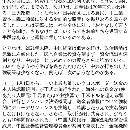
中共の目には、内資はまな板の上の肉であり、どう切り刻む
かは思いのままである。6月19日、新華社は70年前のいわゆ
る「三大改造」（すなわち中国共産党による農民、手工業、
資本主義工商業に対する全面的な略奪）を振り返る文章を発
表した。これは実際には、社会全体に対し「おとなしく言う
ことを聞け。さもなければ、いくらでもお前たちを処罰する
手段はある」と露骨に脅しているのである。
とりわけ、2021年以降、中国経済は低迷を続け、政治情勢は
急激に左傾化した。民営企業は投資を望まず、資金流出も深
刻となり、中共は「封じ込め」の力度をさらに強めている。
2026年もようやく半ばを過ぎただけだが、中共が打ち出した
強硬策は少なくない。例えば、次のようなものがある。
（一）1月1日から、「史上最も厳しいクロスボーダー送金の
本人確認新規則」が正式に施行された。海外への送金が1件
あたり人民元5千元または外貨換算で1千米ドルを超える場
合、銀行とノンバンク決済機関は、送金者情報について強制
的にデューデリジェンスを実施し、確認したうえで実名登録
しなければならない。さらに、取引記録は共有され、少なく
とも10年間保存される。（中国人民銀行、国家金融監督管理
総局、中国証券監督管理委員会が共同で発表した「金融機関