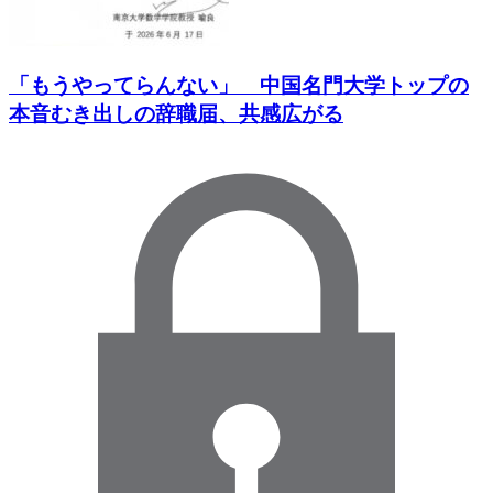
「もうやってらんない」 中国名門大学トップの
本音むき出しの辞職届、共感広がる