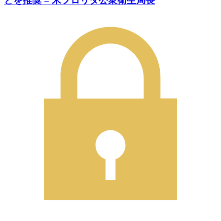
とを推奨 = 米フロリダ公衆衛生局長