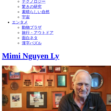
テクノロジー
驚きの研究
素晴らしい自然
宇宙
エンタメ
動物プラザ
旅行・アウトドア
面白ネタ
漢字パズル
Mimi Nguyen Ly