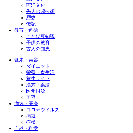
西洋文化
先人の超技術
歴史
伝記
教育・道徳
ことば豆知識
子供の教育
古人の知恵
健康・美容
ダイエット
栄養・食生活
養生ライフ
漢方・薬膳
医食同源
美容
病気・医療
コロナウイルス
病気
症状
自然・科学