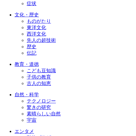
症状
文化・歴史
ものがたり
東洋文化
西洋文化
先人の超技術
歴史
伝記
教育・道徳
こども豆知識
子供の教育
古人の知恵
自然・科学
テクノロジー
驚きの研究
素晴らしい自然
宇宙
エンタメ