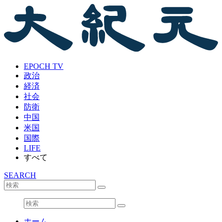
EPOCH TV
政治
経済
社会
防衛
中国
米国
国際
LIFE
すべて
SEARCH
ホーム