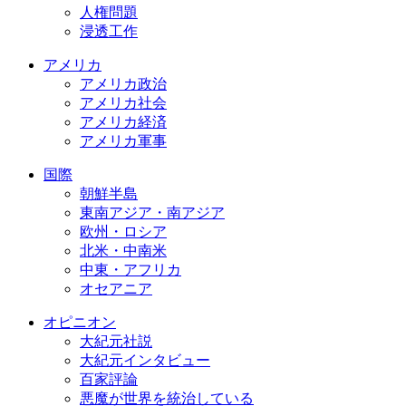
人権問題
浸透工作
アメリカ
アメリカ政治
アメリカ社会
アメリカ経済
アメリカ軍事
国際
朝鮮半島
東南アジア・南アジア
欧州・ロシア
北米・中南米
中東・アフリカ
オセアニア
オピニオン
大紀元社説
大紀元インタビュー
百家評論
悪魔が世界を統治している