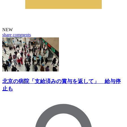
NEW
share
comments
北京の病院「支給済みの賞与を返して」 給与停
止も