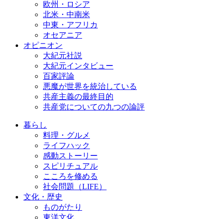
欧州・ロシア
北米・中南米
中東・アフリカ
オセアニア
オピニオン
大紀元社説
大紀元インタビュー
百家評論
悪魔が世界を統治している
共産主義の最終目的
共産党についての九つの論評
暮らし
料理・グルメ
ライフハック
感動ストーリー
スピリチュアル
こころを修める
社会問題（LIFE）
文化・歴史
ものがたり
東洋文化