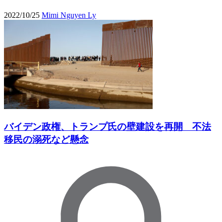
2022/10/25
Mimi Nguyen Ly
バイデン政権、トランプ氏の壁建設を再開 不法
移民の溺死など懸念