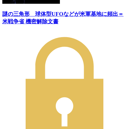
謎の三角形 球体型UFOなどが米軍基地に頻出＝
米戦争省 機密解除文書