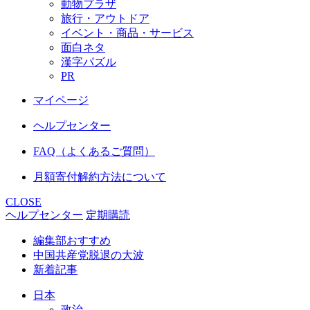
動物プラザ
旅行・アウトドア
イベント・商品・サービス
面白ネタ
漢字パズル
PR
マイページ
ヘルプセンター
FAQ（よくあるご質問）
月額寄付解約方法について
CLOSE
ヘルプセンター
定期購読
編集部おすすめ
中国共産党脱退の大波
新着記事
日本
政治