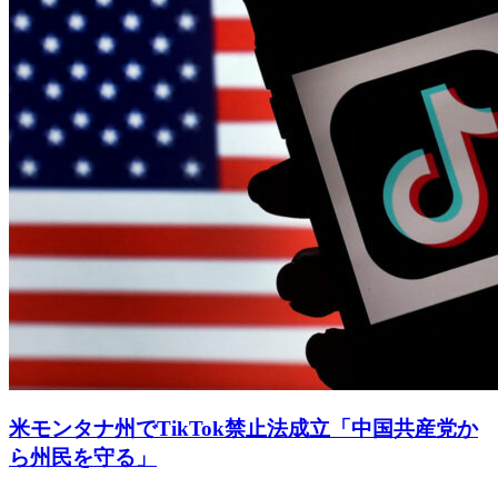
米モンタナ州でTikTok禁止法成立「中国共産党か
ら州民を守る」