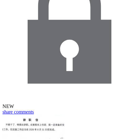
NEW
share
comments