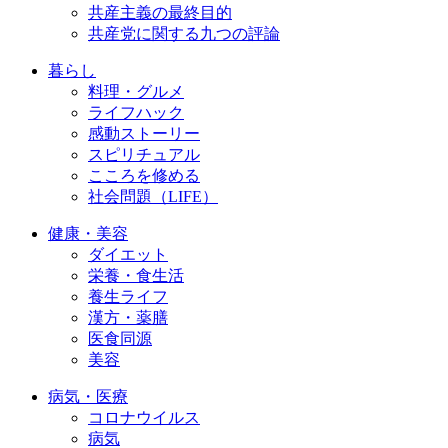
共産主義の最終目的
共産党に関する九つの評論
暮らし
料理・グルメ
ライフハック
感動ストーリー
スピリチュアル
こころを修める
社会問題（LIFE）
健康・美容
ダイエット
栄養・食生活
養生ライフ
漢方・薬膳
医食同源
美容
病気・医療
コロナウイルス
病気