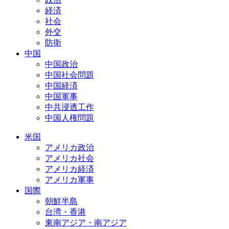
経済
社会
外交
防衛
中国
中国政治
中国社会問題
中国経済
中国軍事
中共浸透工作
中国人権問題
米国
アメリカ政治
アメリカ社会
アメリカ経済
アメリカ軍事
国際
朝鮮半島
台湾・香港
東南アジア・南アジア