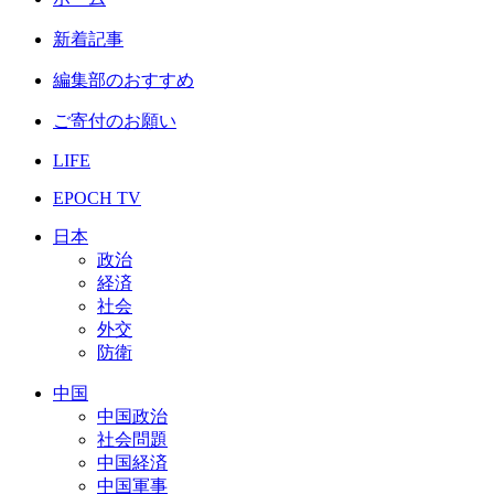
新着記事
編集部のおすすめ
ご寄付のお願い
LIFE
EPOCH TV
日本
政治
経済
社会
外交
防衛
中国
中国政治
社会問題
中国経済
中国軍事