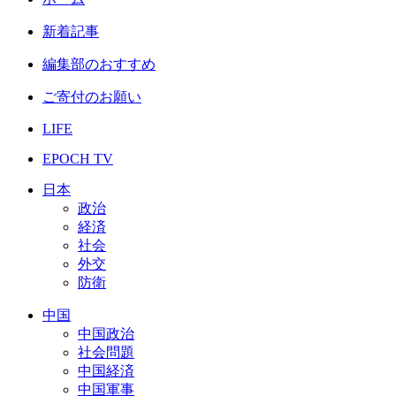
新着記事
編集部のおすすめ
ご寄付のお願い
LIFE
EPOCH TV
日本
政治
経済
社会
外交
防衛
中国
中国政治
社会問題
中国経済
中国軍事