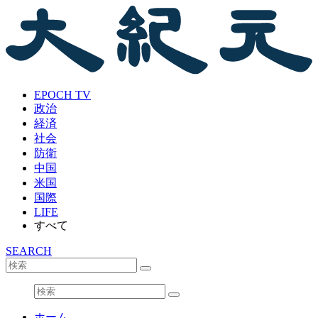
EPOCH TV
政治
経済
社会
防衛
中国
米国
国際
LIFE
すべて
SEARCH
ホーム