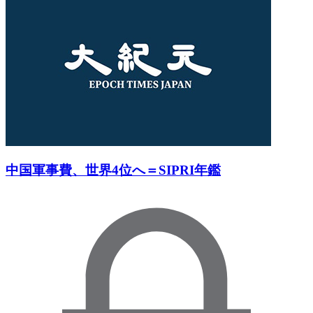
中国軍事費、世界4位へ＝SIPRI年鑑