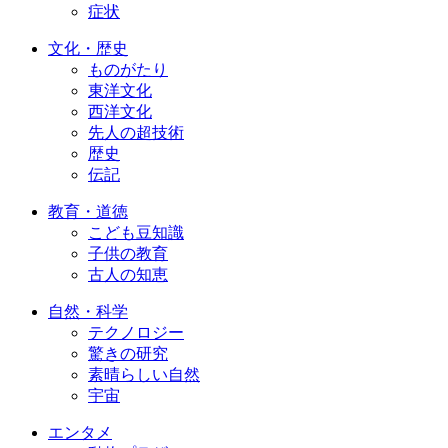
症状
文化・歴史
ものがたり
東洋文化
西洋文化
先人の超技術
歴史
伝記
教育・道徳
こども豆知識
子供の教育
古人の知恵
自然・科学
テクノロジー
驚きの研究
素晴らしい自然
宇宙
エンタメ