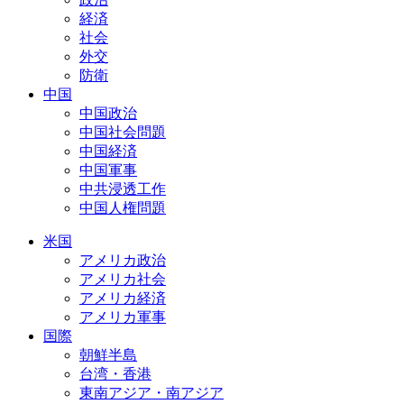
経済
社会
外交
防衛
中国
中国政治
中国社会問題
中国経済
中国軍事
中共浸透工作
中国人権問題
米国
アメリカ政治
アメリカ社会
アメリカ経済
アメリカ軍事
国際
朝鮮半島
台湾・香港
東南アジア・南アジア