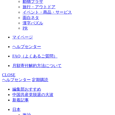
動物プラザ
旅行・アウトドア
イベント・商品・サービス
面白ネタ
漢字パズル
PR
マイページ
ヘルプセンター
FAQ（よくあるご質問）
月額寄付解約方法について
CLOSE
ヘルプセンター
定期購読
編集部おすすめ
中国共産党脱退の大波
新着記事
日本
政治