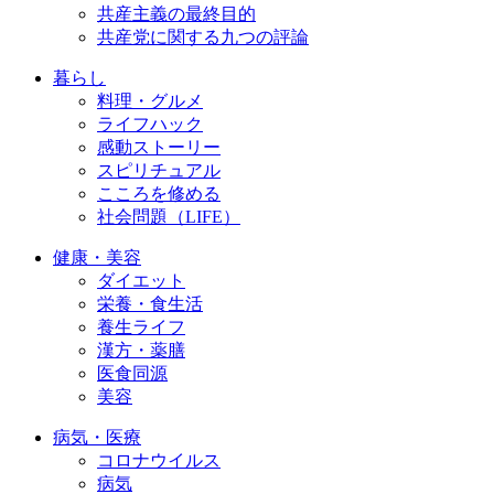
共産主義の最終目的
共産党に関する九つの評論
暮らし
料理・グルメ
ライフハック
感動ストーリー
スピリチュアル
こころを修める
社会問題（LIFE）
健康・美容
ダイエット
栄養・食生活
養生ライフ
漢方・薬膳
医食同源
美容
病気・医療
コロナウイルス
病気