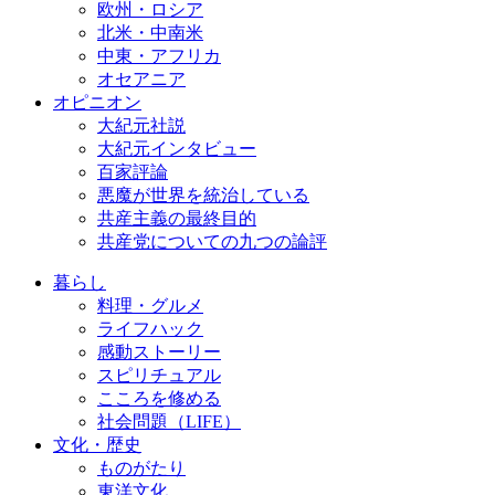
欧州・ロシア
北米・中南米
中東・アフリカ
オセアニア
オピニオン
大紀元社説
大紀元インタビュー
百家評論
悪魔が世界を統治している
共産主義の最終目的
共産党についての九つの論評
暮らし
料理・グルメ
ライフハック
感動ストーリー
スピリチュアル
こころを修める
社会問題（LIFE）
文化・歴史
ものがたり
東洋文化