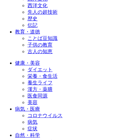
西洋文化
先人の超技術
歴史
伝記
教育・道徳
ことば豆知識
子供の教育
古人の知恵
健康・美容
ダイエット
栄養・食生活
養生ライフ
漢方・薬膳
医食同源
美容
病気・医療
コロナウイルス
病気
症状
自然・科学