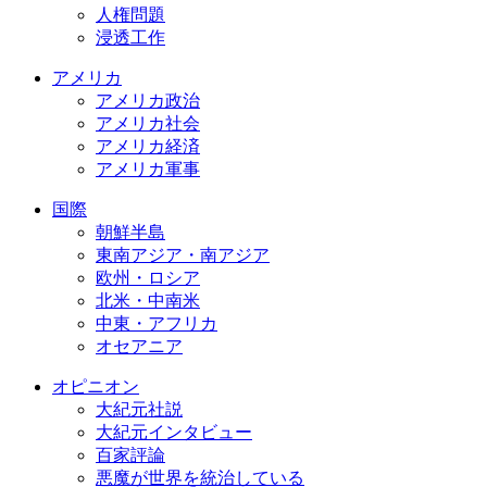
人権問題
浸透工作
アメリカ
アメリカ政治
アメリカ社会
アメリカ経済
アメリカ軍事
国際
朝鮮半島
東南アジア・南アジア
欧州・ロシア
北米・中南米
中東・アフリカ
オセアニア
オピニオン
大紀元社説
大紀元インタビュー
百家評論
悪魔が世界を統治している