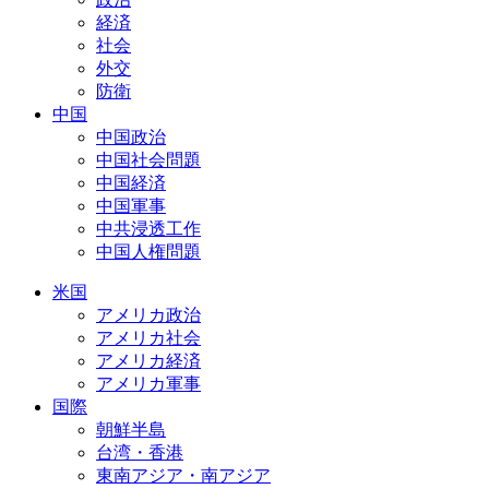
経済
社会
外交
防衛
中国
中国政治
中国社会問題
中国経済
中国軍事
中共浸透工作
中国人権問題
米国
アメリカ政治
アメリカ社会
アメリカ経済
アメリカ軍事
国際
朝鮮半島
台湾・香港
東南アジア・南アジア