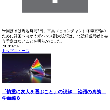
米国務省は現地時間7日、平昌（ピョンチャン）冬季五輪の
ために韓国へ向かう米ペンス副大統領は、北朝鮮当局者と会
う予定はないことを明らかにした。
2018/02/07
トップニュース
「慎重に友人を選ぶこと」の誤解 論語の真義
学而編８