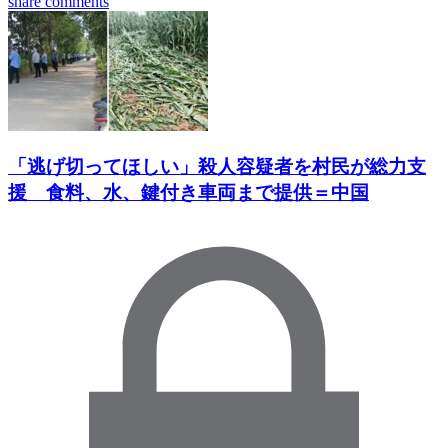
share
comments
「逃げ切ってほしい」殺人容疑者を村民が総力支
援 食料、水、鍵付き車両まで提供＝中国