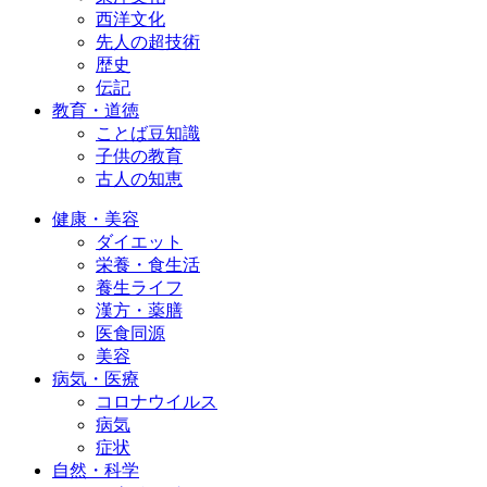
西洋文化
先人の超技術
歴史
伝記
教育・道徳
ことば豆知識
子供の教育
古人の知恵
健康・美容
ダイエット
栄養・食生活
養生ライフ
漢方・薬膳
医食同源
美容
病気・医療
コロナウイルス
病気
症状
自然・科学