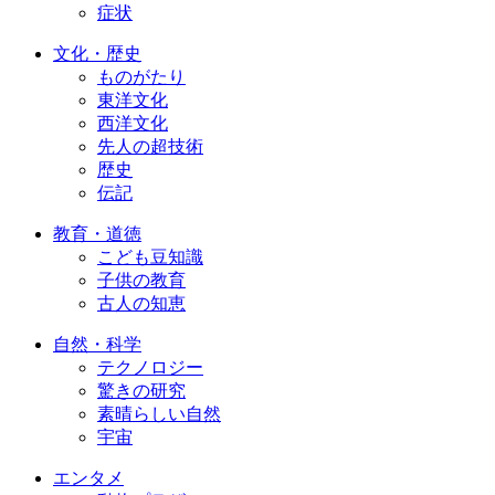
症状
文化・歴史
ものがたり
東洋文化
西洋文化
先人の超技術
歴史
伝記
教育・道徳
こども豆知識
子供の教育
古人の知恵
自然・科学
テクノロジー
驚きの研究
素晴らしい自然
宇宙
エンタメ