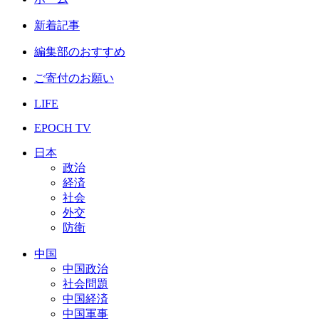
新着記事
編集部のおすすめ
ご寄付のお願い
LIFE
EPOCH TV
日本
政治
経済
社会
外交
防衛
中国
中国政治
社会問題
中国経済
中国軍事