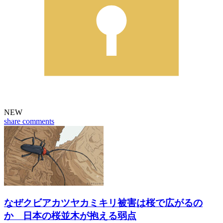
NEW
share
comments
なぜクビアカツヤカミキリ被害は桜で広がるの
か 日本の桜並木が抱える弱点