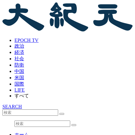
EPOCH TV
政治
経済
社会
防衛
中国
米国
国際
LIFE
すべて
SEARCH
ホーム