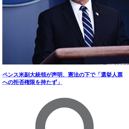
ペンス米副大統領が声明、憲法の下で「選挙人票
への拒否権限を持たず」