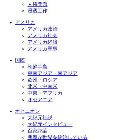
人権問題
浸透工作
アメリカ
アメリカ政治
アメリカ社会
アメリカ経済
アメリカ軍事
国際
朝鮮半島
東南アジア・南アジア
欧州・ロシア
北米・中南米
中東・アフリカ
オセアニア
オピニオン
大紀元社説
大紀元インタビュー
百家評論
悪魔が世界を統治している