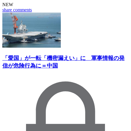
NEW
share
comments
「愛国」が一転「機密漏えい」に 軍事情報の発
信が危険行為に＝中国