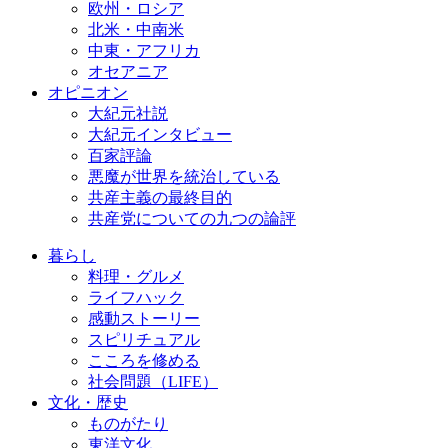
欧州・ロシア
北米・中南米
中東・アフリカ
オセアニア
オピニオン
大紀元社説
大紀元インタビュー
百家評論
悪魔が世界を統治している
共産主義の最終目的
共産党についての九つの論評
暮らし
料理・グルメ
ライフハック
感動ストーリー
スピリチュアル
こころを修める
社会問題（LIFE）
文化・歴史
ものがたり
東洋文化