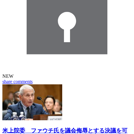
NEW
share
comments
米上院委 ファウチ氏を議会侮辱とする決議を可