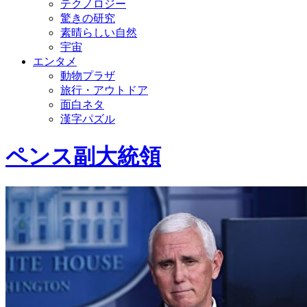
テクノロジー
驚きの研究
素晴らしい自然
宇宙
エンタメ
動物プラザ
旅行・アウトドア
面白ネタ
漢字パズル
ペンス副大統領