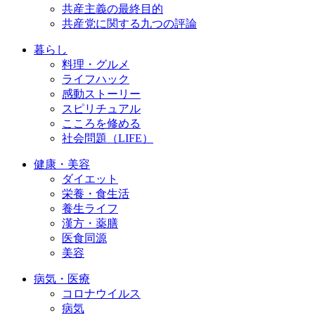
共産主義の最終目的
共産党に関する九つの評論
暮らし
料理・グルメ
ライフハック
感動ストーリー
スピリチュアル
こころを修める
社会問題（LIFE）
健康・美容
ダイエット
栄養・食生活
養生ライフ
漢方・薬膳
医食同源
美容
病気・医療
コロナウイルス
病気