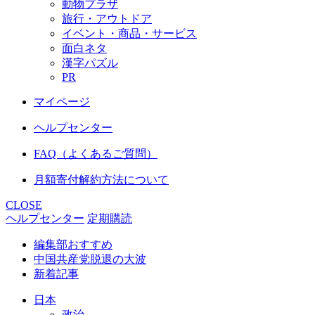
動物プラザ
旅行・アウトドア
イベント・商品・サービス
面白ネタ
漢字パズル
PR
マイページ
ヘルプセンター
FAQ（よくあるご質問）
月額寄付解約方法について
CLOSE
ヘルプセンター
定期購読
編集部おすすめ
中国共産党脱退の大波
新着記事
日本
政治