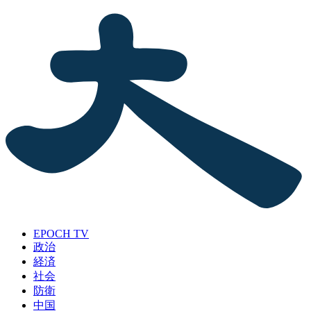
EPOCH TV
政治
経済
社会
防衛
中国