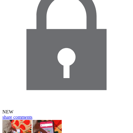
NEW
share
comments