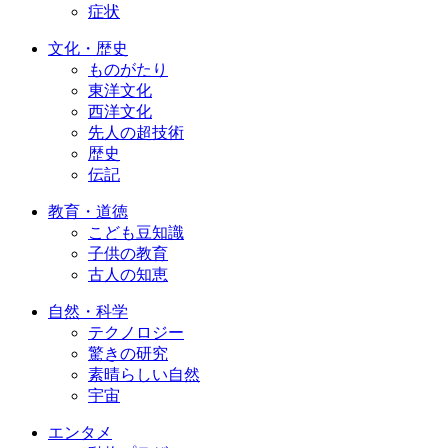
症状
文化・歴史
ものがたり
東洋文化
西洋文化
先人の超技術
歴史
伝記
教育・道徳
こども豆知識
子供の教育
古人の知恵
自然・科学
テクノロジー
驚きの研究
素晴らしい自然
宇宙
エンタメ