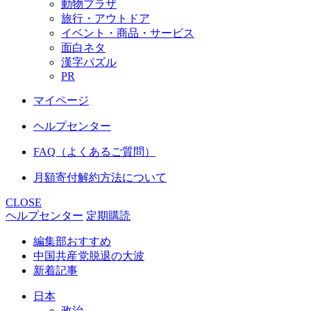
動物プラザ
旅行・アウトドア
イベント・商品・サービス
面白ネタ
漢字パズル
PR
マイページ
ヘルプセンター
FAQ（よくあるご質問）
月額寄付解約方法について
CLOSE
ヘルプセンター
定期購読
編集部おすすめ
中国共産党脱退の大波
新着記事
日本
政治