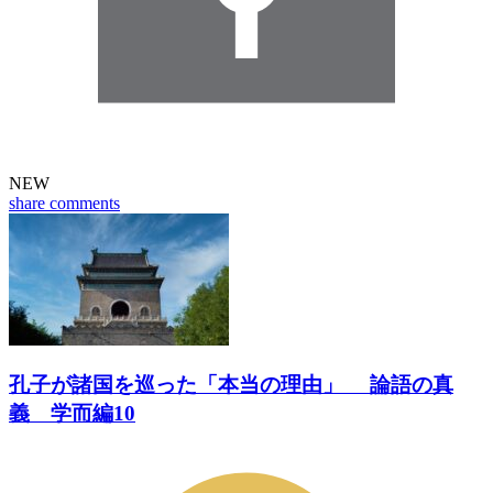
NEW
share
comments
孔子が諸国を巡った「本当の理由」 論語の真
義 学而編10