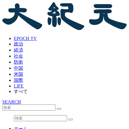
EPOCH TV
政治
経済
社会
防衛
中国
米国
国際
LIFE
すべて
SEARCH
ホーム