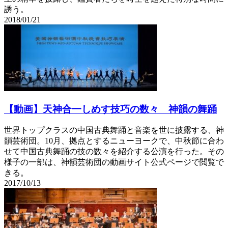
誘う。
2018/01/21
【動画】天神合一しめす技巧の数々 神韻の舞踊
世界トップクラスの中国古典舞踊と音楽を世に披露する、神
韻芸術団。10月、拠点とするニューヨークで、中秋節に合わ
せて中国古典舞踊の技の数々を紹介する公演を行った。その
様子の一部は、神韻芸術団の動画サイト公式ページで閲覧で
きる。
2017/10/13