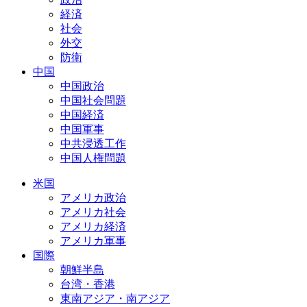
経済
社会
外交
防衛
中国
中国政治
中国社会問題
中国経済
中国軍事
中共浸透工作
中国人権問題
米国
アメリカ政治
アメリカ社会
アメリカ経済
アメリカ軍事
国際
朝鮮半島
台湾・香港
東南アジア・南アジア