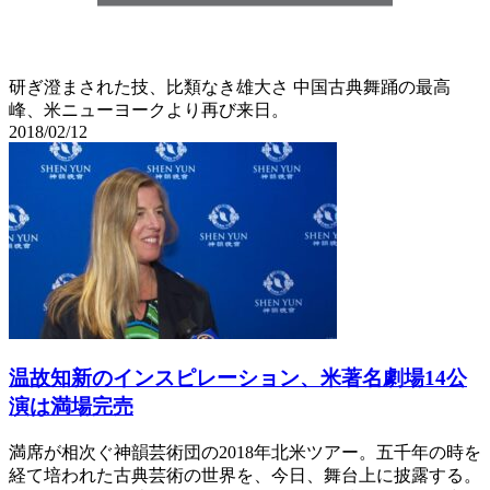
研ぎ澄まされた技、比類なき雄大さ 中国古典舞踊の最高
峰、米ニューヨークより再び来日。
2018/02/12
温故知新のインスピレーション、米著名劇場14公
演は満場完売
満席が相次ぐ神韻芸術団の2018年北米ツアー。五千年の時を
経て培われた古典芸術の世界を、今日、舞台上に披露する。