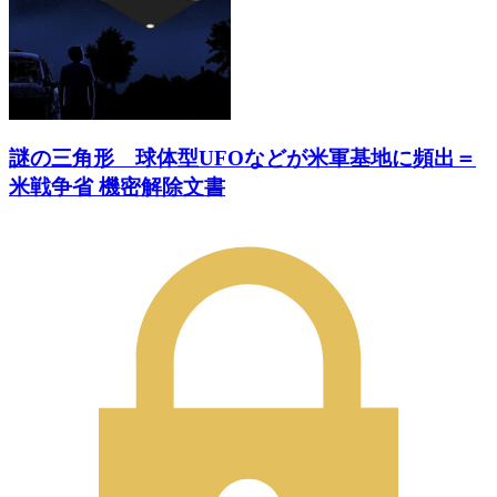
謎の三角形 球体型UFOなどが米軍基地に頻出＝
米戦争省 機密解除文書