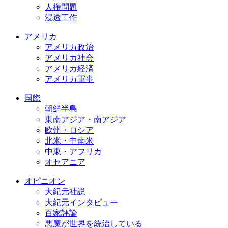
人権問題
浸透工作
アメリカ
アメリカ政治
アメリカ社会
アメリカ経済
アメリカ軍事
国際
朝鮮半島
東南アジア・南アジア
欧州・ロシア
北米・中南米
中東・アフリカ
オセアニア
オピニオン
大紀元社説
大紀元インタビュー
百家評論
悪魔が世界を統治している