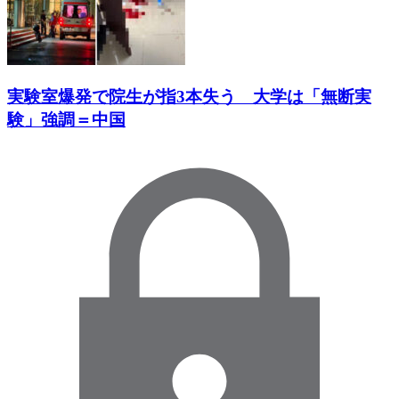
実験室爆発で院生が指3本失う 大学は「無断実
験」強調＝中国