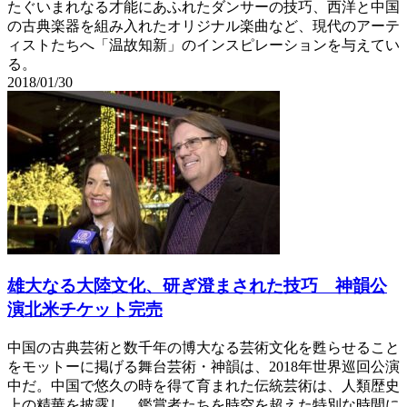
たぐいまれなる才能にあふれたダンサーの技巧、西洋と中国
の古典楽器を組み入れたオリジナル楽曲など、現代のアーテ
ィストたちへ「温故知新」のインスピレーションを与えてい
る。
2018/01/30
雄大なる大陸文化、研ぎ澄まされた技巧 神韻公
演北米チケット完売
中国の古典芸術と数千年の博大なる芸術文化を甦らせること
をモットーに掲げる舞台芸術・神韻は、2018年世界巡回公演
中だ。中国で悠久の時を得て育まれた伝統芸術は、人類歴史
上の精華を披露し、鑑賞者たちを時空を超えた特別な時間に