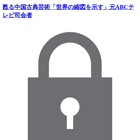
甦る中国古典芸術「世界の縮図を示す」元ABCテ
レビ司会者