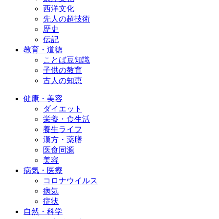
西洋文化
先人の超技術
歴史
伝記
教育・道徳
ことば豆知識
子供の教育
古人の知恵
健康・美容
ダイエット
栄養・食生活
養生ライフ
漢方・薬膳
医食同源
美容
病気・医療
コロナウイルス
病気
症状
自然・科学