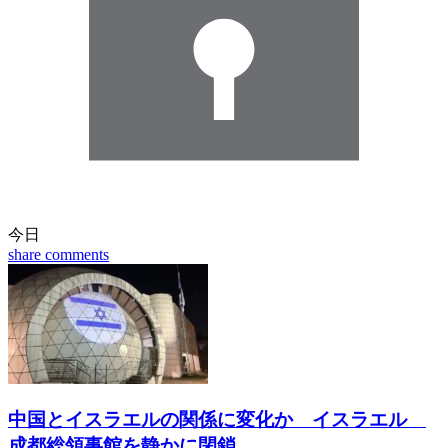
今日
share
comments
中国とイスラエルの関係に変化か イスラエル
成都総領事館を静かに閉鎖