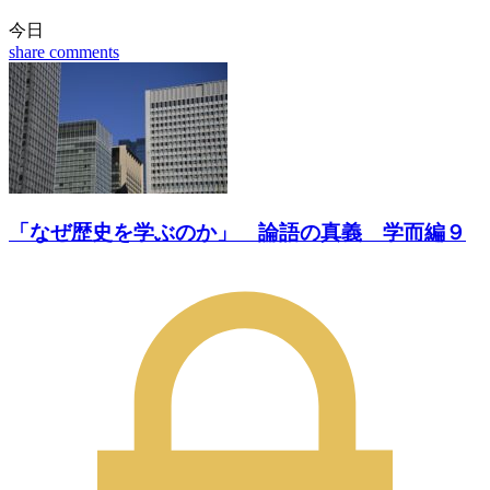
今日
share
comments
「なぜ歴史を学ぶのか」 論語の真義 学而編９