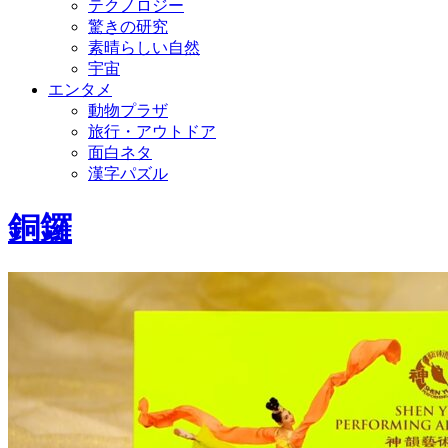
テクノロジー
驚きの研究
素晴らしい自然
宇宙
エンタメ
動物プラザ
旅行・アウトドア
面白ネタ
漢字パズル
銅鑼