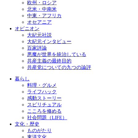
欧州・ロシア
北米・中南米
中東・アフリカ
オセアニア
オピニオン
大紀元社説
大紀元インタビュー
百家評論
悪魔が世界を統治している
共産主義の最終目的
共産党についての九つの論評
暮らし
料理・グルメ
ライフハック
感動ストーリー
スピリチュアル
こころを修める
社会問題（LIFE）
文化・歴史
ものがたり
東洋文化