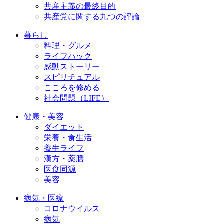
共産主義の最終目的
共産党に関する九つの評論
暮らし
料理・グルメ
ライフハック
感動ストーリー
スピリチュアル
こころを修める
社会問題（LIFE）
健康・美容
ダイエット
栄養・食生活
養生ライフ
漢方・薬膳
医食同源
美容
病気・医療
コロナウイルス
病気