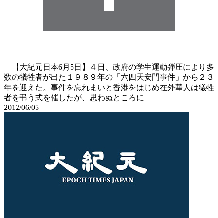
【大紀元日本6月5日】４日、政府の学生運動弾圧により多
数の犠牲者が出た１９８９年の「六四天安門事件」から２３
年を迎えた。事件を忘れまいと香港をはじめ在外華人は犠牲
者を弔う式を催したが、思わぬところに
2012/06/05