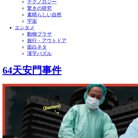
テクノロジー
驚きの研究
素晴らしい自然
宇宙
エンタメ
動物プラザ
旅行・アウトドア
面白ネタ
漢字パズル
64天安門事件