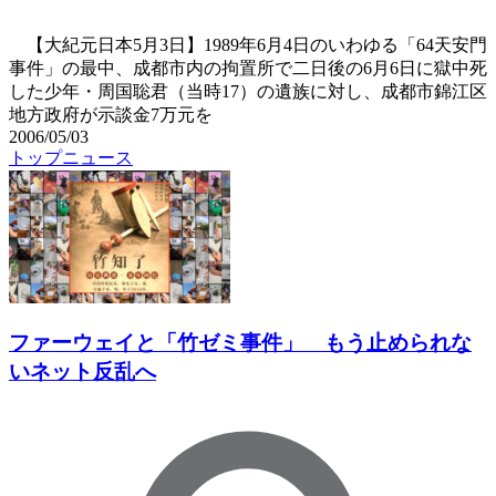
【大紀元日本5月3日】1989年6月4日のいわゆる「64天安門
事件」の最中、成都市内の拘置所で二日後の6月6日に獄中死
した少年・周国聡君（当時17）の遺族に対し、成都市錦江区
地方政府が示談金7万元を
2006/05/03
トップニュース
ファーウェイと「竹ゼミ事件」 もう止められな
いネット反乱へ