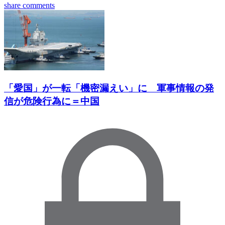
share
comments
「愛国」が一転「機密漏えい」に 軍事情報の発
信が危険行為に＝中国