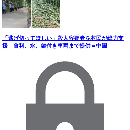
「逃げ切ってほしい」殺人容疑者を村民が総力支
援 食料、水、鍵付き車両まで提供＝中国