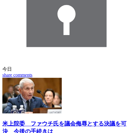
今日
share
comments
米上院委 ファウチ氏を議会侮辱とする決議を可
決 今後の手続きは