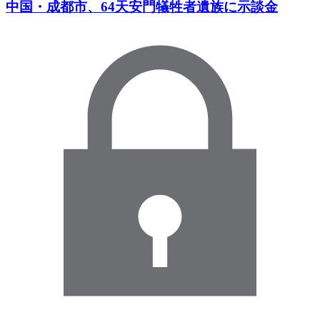
中国・成都市、64天安門犠牲者遺族に示談金