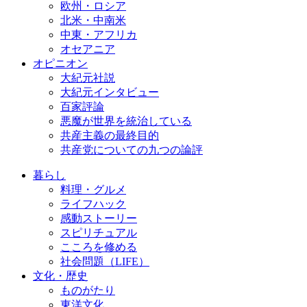
欧州・ロシア
北米・中南米
中東・アフリカ
オセアニア
オピニオン
大紀元社説
大紀元インタビュー
百家評論
悪魔が世界を統治している
共産主義の最終目的
共産党についての九つの論評
暮らし
料理・グルメ
ライフハック
感動ストーリー
スピリチュアル
こころを修める
社会問題（LIFE）
文化・歴史
ものがたり
東洋文化