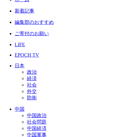
新着記事
編集部のおすすめ
ご寄付のお願い
LIFE
EPOCH TV
日本
政治
経済
社会
外交
防衛
中国
中国政治
社会問題
中国経済
中国軍事