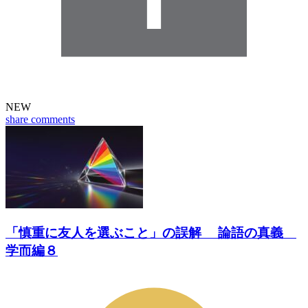
NEW
share
comments
「慎重に友人を選ぶこと」の誤解 論語の真義
学而編８