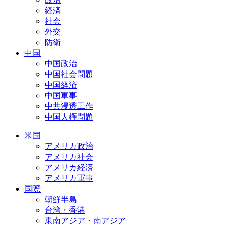
経済
社会
外交
防衛
中国
中国政治
中国社会問題
中国経済
中国軍事
中共浸透工作
中国人権問題
米国
アメリカ政治
アメリカ社会
アメリカ経済
アメリカ軍事
国際
朝鮮半島
台湾・香港
東南アジア・南アジア