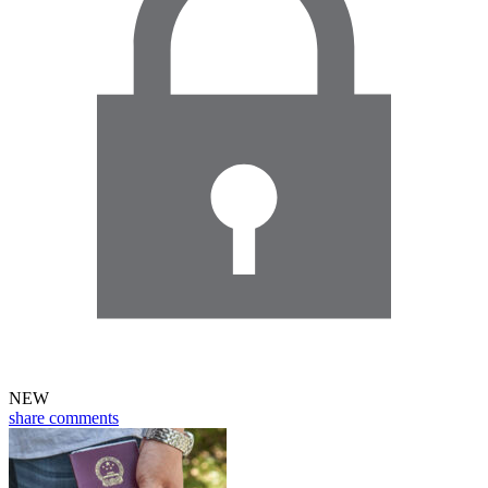
NEW
share
comments