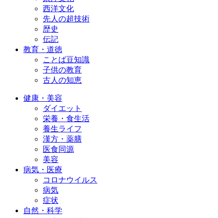
西洋文化
先人の超技術
歴史
伝記
教育・道徳
ことば豆知識
子供の教育
古人の知恵
健康・美容
ダイエット
栄養・食生活
養生ライフ
漢方・薬膳
医食同源
美容
病気・医療
コロナウイルス
病気
症状
自然・科学