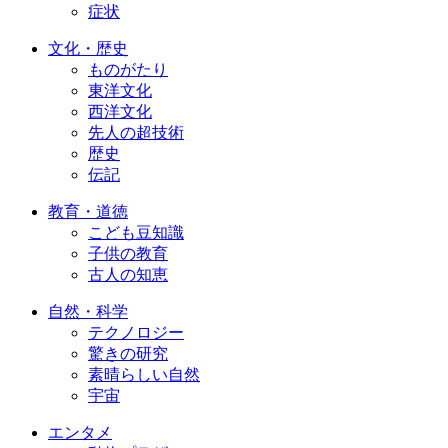
症状
文化・歴史
ものがたり
東洋文化
西洋文化
先人の超技術
歴史
伝記
教育・道徳
こども豆知識
子供の教育
古人の知恵
自然・科学
テクノロジー
驚きの研究
素晴らしい自然
宇宙
エンタメ