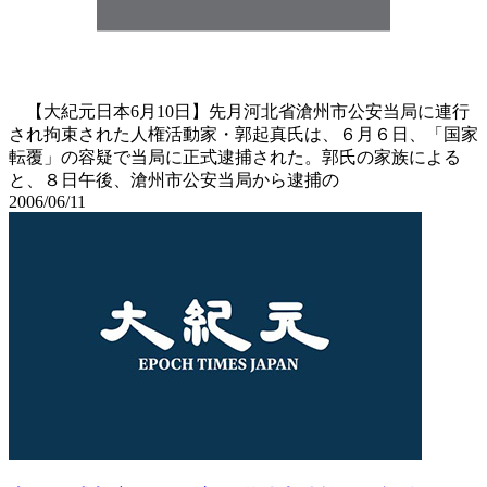
【大紀元日本6月10日】先月河北省滄州市公安当局に連行
され拘束された人権活動家・郭起真氏は、６月６日、「国家
転覆」の容疑で当局に正式逮捕された。郭氏の家族による
と、８日午後、滄州市公安当局から逮捕の
2006/06/11