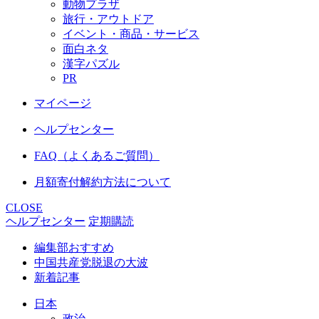
動物プラザ
旅行・アウトドア
イベント・商品・サービス
面白ネタ
漢字パズル
PR
マイページ
ヘルプセンター
FAQ（よくあるご質問）
月額寄付解約方法について
CLOSE
ヘルプセンター
定期購読
編集部おすすめ
中国共産党脱退の大波
新着記事
日本
政治