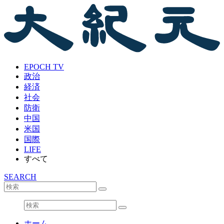
EPOCH TV
政治
経済
社会
防衛
中国
米国
国際
LIFE
すべて
SEARCH
ホーム