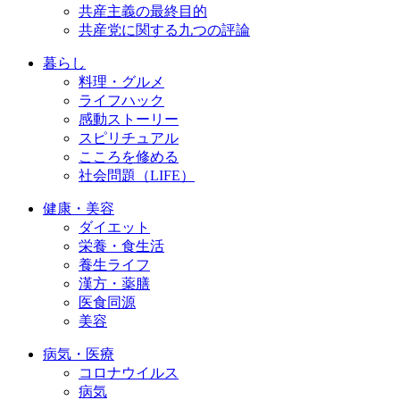
共産主義の最終目的
共産党に関する九つの評論
暮らし
料理・グルメ
ライフハック
感動ストーリー
スピリチュアル
こころを修める
社会問題（LIFE）
健康・美容
ダイエット
栄養・食生活
養生ライフ
漢方・薬膳
医食同源
美容
病気・医療
コロナウイルス
病気