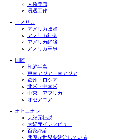
人権問題
浸透工作
アメリカ
アメリカ政治
アメリカ社会
アメリカ経済
アメリカ軍事
国際
朝鮮半島
東南アジア・南アジア
欧州・ロシア
北米・中南米
中東・アフリカ
オセアニア
オピニオン
大紀元社説
大紀元インタビュー
百家評論
悪魔が世界を統治している