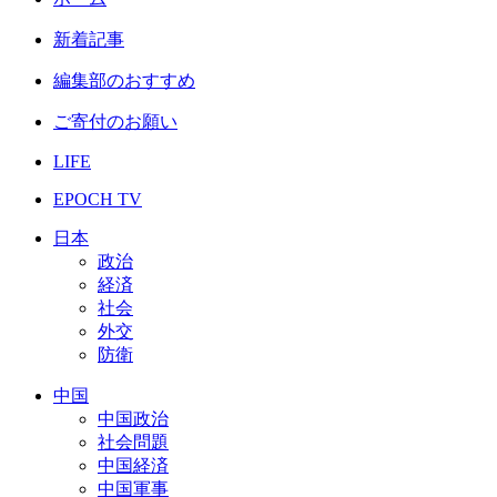
新着記事
編集部のおすすめ
ご寄付のお願い
LIFE
EPOCH TV
日本
政治
経済
社会
外交
防衛
中国
中国政治
社会問題
中国経済
中国軍事