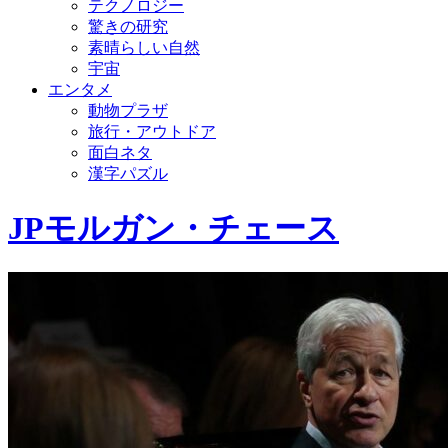
テクノロジー
驚きの研究
素晴らしい自然
宇宙
エンタメ
動物プラザ
旅行・アウトドア
面白ネタ
漢字パズル
JPモルガン・チェース