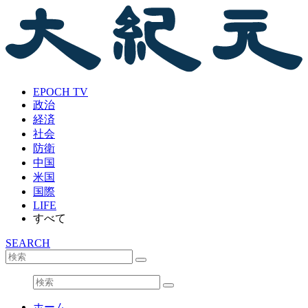
EPOCH TV
政治
経済
社会
防衛
中国
米国
国際
LIFE
すべて
SEARCH
ホーム