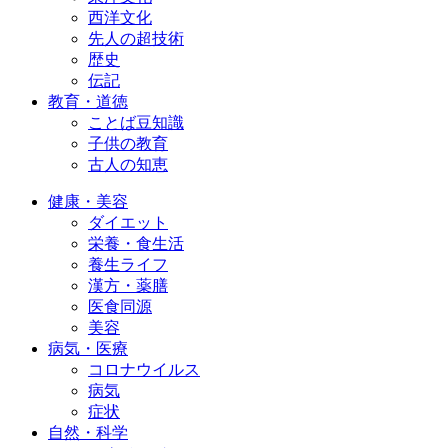
西洋文化
先人の超技術
歴史
伝記
教育・道徳
ことば豆知識
子供の教育
古人の知恵
健康・美容
ダイエット
栄養・食生活
養生ライフ
漢方・薬膳
医食同源
美容
病気・医療
コロナウイルス
病気
症状
自然・科学