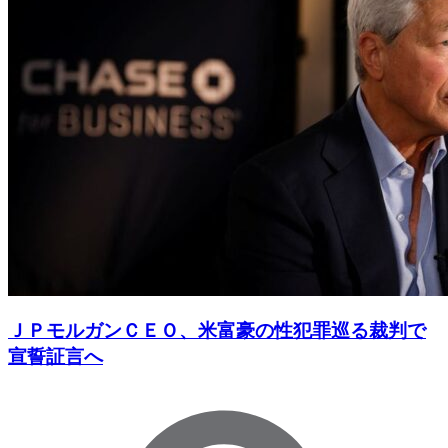
ＪＰモルガンＣＥＯ、米富豪の性犯罪巡る裁判で
宣誓証言へ