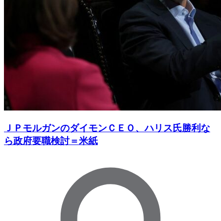
ＪＰモルガンのダイモンＣＥＯ、ハリス氏勝利な
ら政府要職検討＝米紙