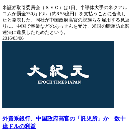
米証券取引委員会（ＳＥＣ）は1日、半導体大手の米クアル
コムが罰金750万ドル（約8.55億円）を支払うことに合意し
たと発表した。同社が中国政府高官の親族らを雇用する見返
りに、中国で事業などのあっせんを受け、米国の贈賄防止関
連法に違反したためだという。
2016/03/06
外資系銀行、中国政府高官の「託児所」か 数十
億ドルの利益