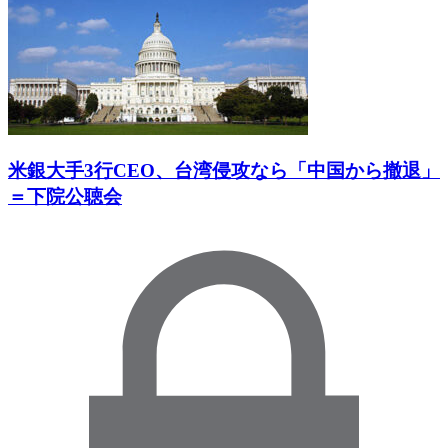
米銀大手3行CEO、台湾侵攻なら「中国から撤退」
＝下院公聴会