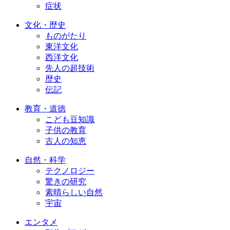
症状
文化・歴史
ものがたり
東洋文化
西洋文化
先人の超技術
歴史
伝記
教育・道徳
こども豆知識
子供の教育
古人の知恵
自然・科学
テクノロジー
驚きの研究
素晴らしい自然
宇宙
エンタメ