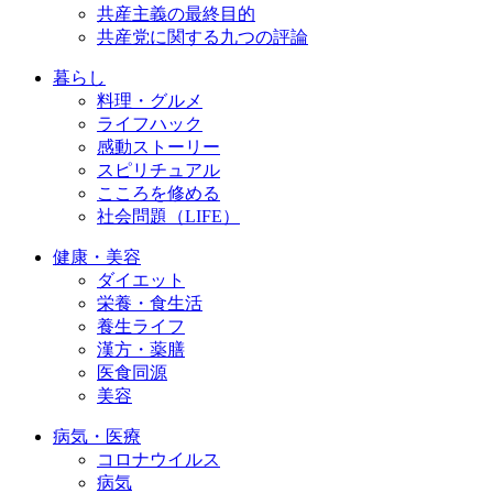
共産主義の最終目的
共産党に関する九つの評論
暮らし
料理・グルメ
ライフハック
感動ストーリー
スピリチュアル
こころを修める
社会問題（LIFE）
健康・美容
ダイエット
栄養・食生活
養生ライフ
漢方・薬膳
医食同源
美容
病気・医療
コロナウイルス
病気