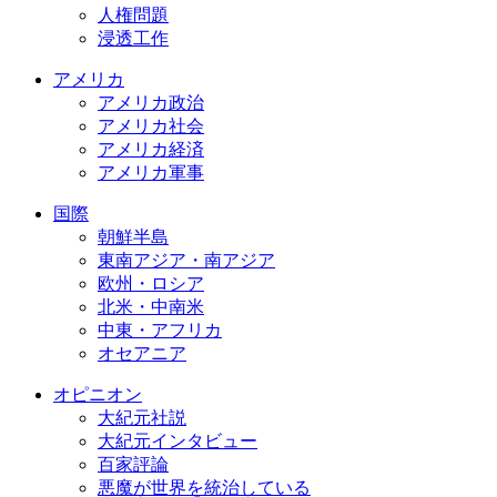
人権問題
浸透工作
アメリカ
アメリカ政治
アメリカ社会
アメリカ経済
アメリカ軍事
国際
朝鮮半島
東南アジア・南アジア
欧州・ロシア
北米・中南米
中東・アフリカ
オセアニア
オピニオン
大紀元社説
大紀元インタビュー
百家評論
悪魔が世界を統治している