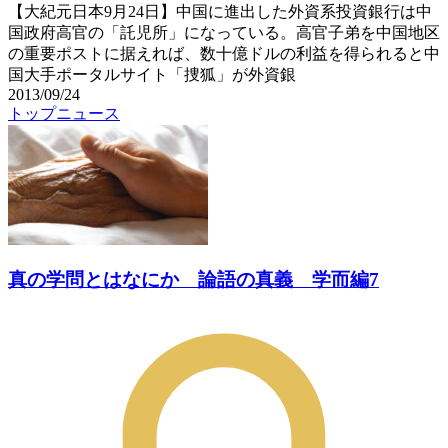
【大紀元日本9月24日】中国に進出した外資系投資銀行は中
国政府高官の「託児所」になっている。高官子弟を中国地区
の重要ポストに据えれば、数十億ドルの利益を得られると中
国大手ポータルサイト「捜狐」が外資銀
2013/09/24
トップニュース
真の学問とはなにか 論語の真義 学而編7