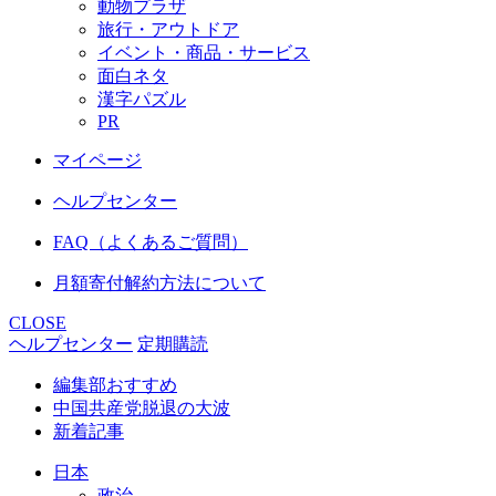
動物プラザ
旅行・アウトドア
イベント・商品・サービス
面白ネタ
漢字パズル
PR
マイページ
ヘルプセンター
FAQ（よくあるご質問）
月額寄付解約方法について
CLOSE
ヘルプセンター
定期購読
編集部おすすめ
中国共産党脱退の大波
新着記事
日本
政治