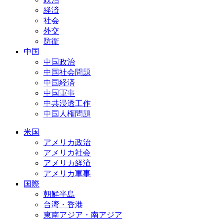
経済
社会
外交
防衛
中国
中国政治
中国社会問題
中国経済
中国軍事
中共浸透工作
中国人権問題
米国
アメリカ政治
アメリカ社会
アメリカ経済
アメリカ軍事
国際
朝鮮半島
台湾・香港
東南アジア・南アジア