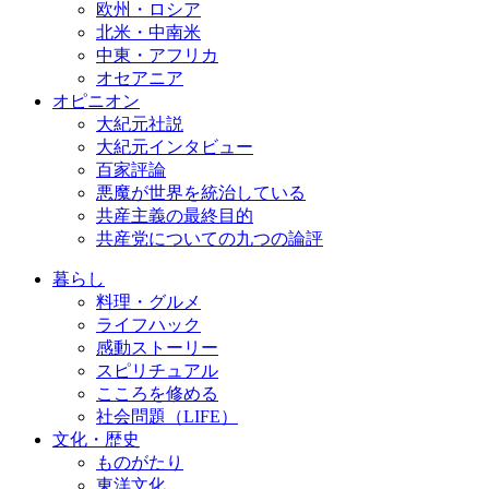
欧州・ロシア
北米・中南米
中東・アフリカ
オセアニア
オピニオン
大紀元社説
大紀元インタビュー
百家評論
悪魔が世界を統治している
共産主義の最終目的
共産党についての九つの論評
暮らし
料理・グルメ
ライフハック
感動ストーリー
スピリチュアル
こころを修める
社会問題（LIFE）
文化・歴史
ものがたり
東洋文化