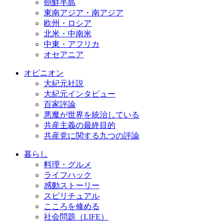
朝鮮半島
東南アジア・南アジア
欧州・ロシア
北米・中南米
中東・アフリカ
オセアニア
オピニオン
大紀元社説
大紀元インタビュー
百家評論
悪魔が世界を統治している
共産主義の最終目的
共産党に関する九つの評論
暮らし
料理・グルメ
ライフハック
感動ストーリー
スピリチュアル
こころを修める
社会問題（LIFE）