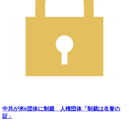
中共が米6団体に制裁 人権団体「制裁は名誉の
証」