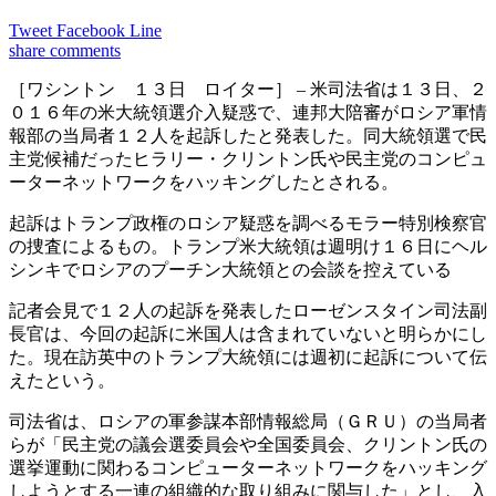
Tweet
Facebook
Line
share
comments
［ワシントン １３日 ロイター］ – 米司法省は１３日、２
０１６年の米大統領選介入疑惑で、連邦大陪審がロシア軍情
報部の当局者１２人を起訴したと発表した。同大統領選で民
主党候補だったヒラリー・クリントン氏や民主党のコンピュ
ーターネットワークをハッキングしたとされる。
起訴はトランプ政権のロシア疑惑を調べるモラー特別検察官
の捜査によるもの。トランプ米大統領は週明け１６日にヘル
シンキでロシアのプーチン大統領との会談を控えている
記者会見で１２人の起訴を発表したローゼンスタイン司法副
長官は、今回の起訴に米国人は含まれていないと明らかにし
た。現在訪英中のトランプ大統領には週初に起訴について伝
えたという。
司法省は、ロシアの軍参謀本部情報総局（ＧＲＵ）の当局者
らが「民主党の議会選委員会や全国委員会、クリントン氏の
選挙運動に関わるコンピューターネットワークをハッキング
しようとする一連の組織的な取り組みに関与した」とし、入