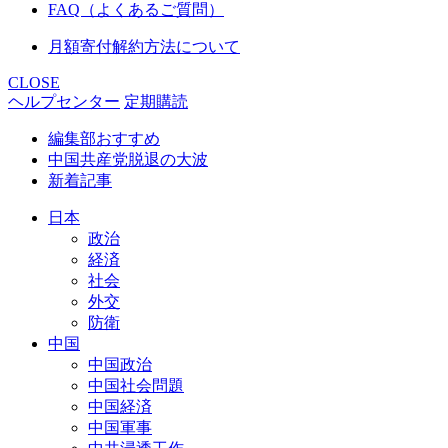
FAQ（よくあるご質問）
月額寄付解約方法について
CLOSE
ヘルプセンター
定期購読
編集部おすすめ
中国共産党脱退の大波
新着記事
日本
政治
経済
社会
外交
防衛
中国
中国政治
中国社会問題
中国経済
中国軍事