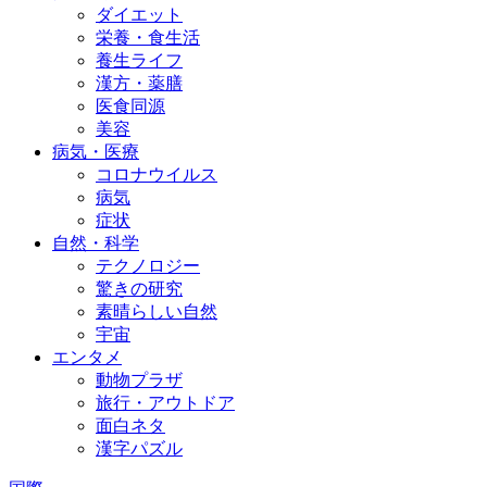
ダイエット
栄養・食生活
養生ライフ
漢方・薬膳
医食同源
美容
病気・医療
コロナウイルス
病気
症状
自然・科学
テクノロジー
驚きの研究
素晴らしい自然
宇宙
エンタメ
動物プラザ
旅行・アウトドア
面白ネタ
漢字パズル