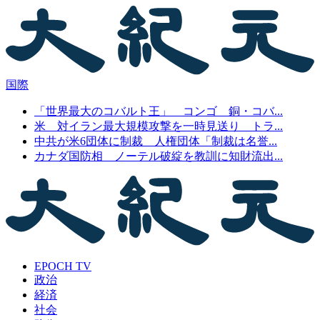
国際
「世界最大のコバルト王」 コンゴ 銅・コバ...
米 対イラン最大規模攻撃を一時見送り トラ...
中共が米6団体に制裁 人権団体「制裁は名誉...
カナダ国防相 ノーテル破綻を教訓に知財流出...
EPOCH TV
政治
経済
社会