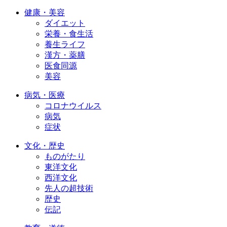
健康・美容
ダイエット
栄養・食生活
養生ライフ
漢方・薬膳
医食同源
美容
病気・医療
コロナウイルス
病気
症状
文化・歴史
ものがたり
東洋文化
西洋文化
先人の超技術
歴史
伝記