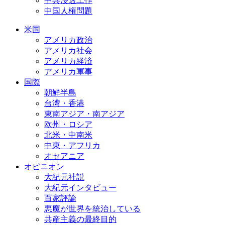
中共浸透工作
中国人権問題
米国
アメリカ政治
アメリカ社会
アメリカ経済
アメリカ軍事
国際
朝鮮半島
台湾・香港
東南アジア・南アジア
欧州・ロシア
北米・中南米
中東・アフリカ
オセアニア
オピニオン
大紀元社説
大紀元インタビュー
百家評論
悪魔が世界を統治している
共産主義の最終目的