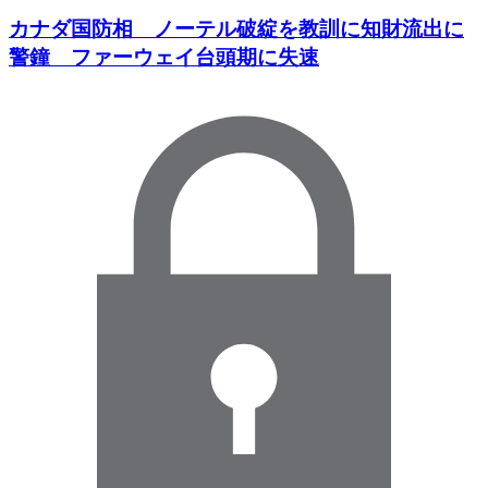
カナダ国防相 ノーテル破綻を教訓に知財流出に
警鐘 ファーウェイ台頭期に失速