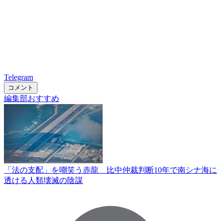
Telegram
コメント
編集部おすすめ
「法の支配」を嘲笑う赤龍 比中仲裁判断10年で南シナ海に
透ける人類壊滅の陰謀