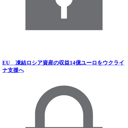
EU 凍結ロシア資産の収益14億ユーロをウクライ
ナ支援へ