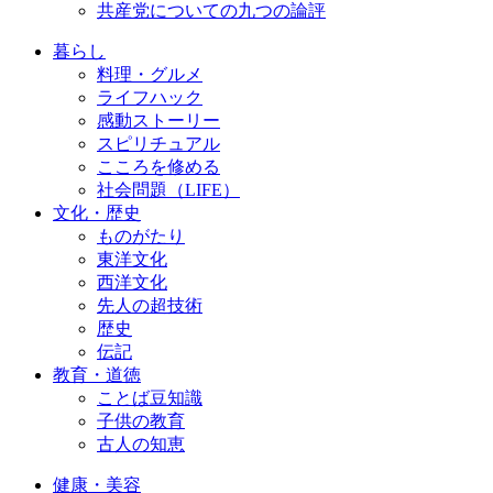
共産党についての九つの論評
暮らし
料理・グルメ
ライフハック
感動ストーリー
スピリチュアル
こころを修める
社会問題（LIFE）
文化・歴史
ものがたり
東洋文化
西洋文化
先人の超技術
歴史
伝記
教育・道徳
ことば豆知識
子供の教育
古人の知恵
健康・美容