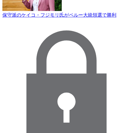
保守派のケイコ・フジモリ氏がペルー大統領選で勝利