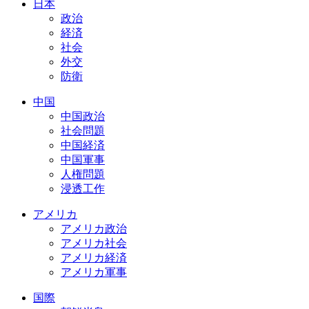
日本
政治
経済
社会
外交
防衛
中国
中国政治
社会問題
中国経済
中国軍事
人権問題
浸透工作
アメリカ
アメリカ政治
アメリカ社会
アメリカ経済
アメリカ軍事
国際