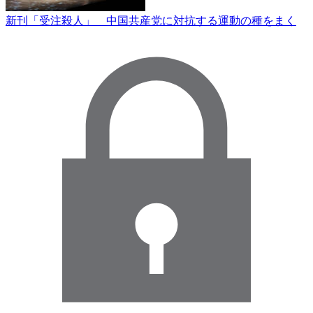
新刊「受注殺人」 中国共産党に対抗する運動の種をまく