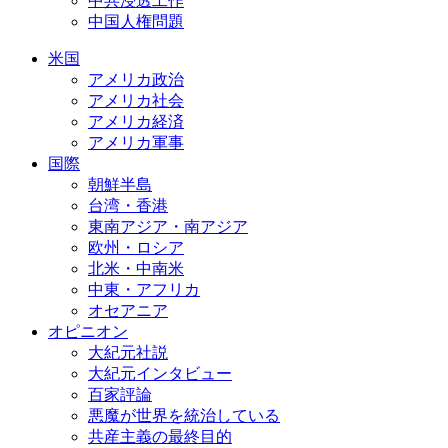
中共浸透工作
中国人権問題
米国
アメリカ政治
アメリカ社会
アメリカ経済
アメリカ軍事
国際
朝鮮半島
台湾・香港
東南アジア・南アジア
欧州・ロシア
北米・中南米
中東・アフリカ
オセアニア
オピニオン
大紀元社説
大紀元インタビュー
百家評論
悪魔が世界を統治している
共産主義の最終目的