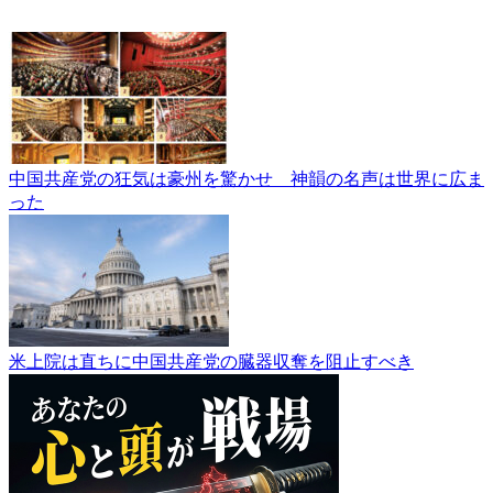
中国共産党の狂気は豪州を驚かせ 神韻の名声は世界に広ま
った
米上院は直ちに中国共産党の臓器収奪を阻止すべき