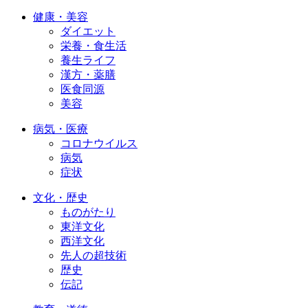
健康・美容
ダイエット
栄養・食生活
養生ライフ
漢方・薬膳
医食同源
美容
病気・医療
コロナウイルス
病気
症状
文化・歴史
ものがたり
東洋文化
西洋文化
先人の超技術
歴史
伝記