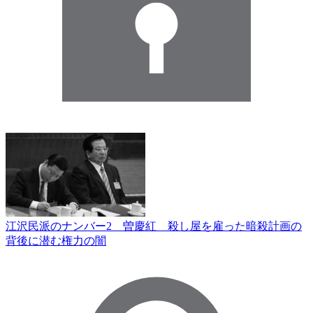
江沢民派のナンバー2 曽慶紅 殺し屋を雇った暗殺計画の
背後に潜む権力の闇