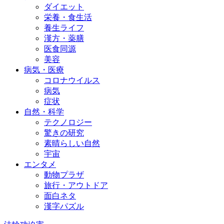
ダイエット
栄養・食生活
養生ライフ
漢方・薬膳
医食同源
美容
病気・医療
コロナウイルス
病気
症状
自然・科学
テクノロジー
驚きの研究
素晴らしい自然
宇宙
エンタメ
動物プラザ
旅行・アウトドア
面白ネタ
漢字パズル