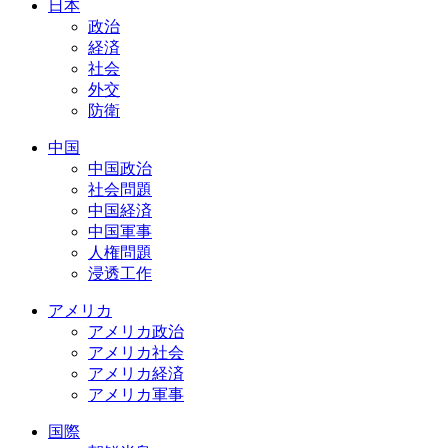
日本
政治
経済
社会
外交
防衛
中国
中国政治
社会問題
中国経済
中国軍事
人権問題
浸透工作
アメリカ
アメリカ政治
アメリカ社会
アメリカ経済
アメリカ軍事
国際