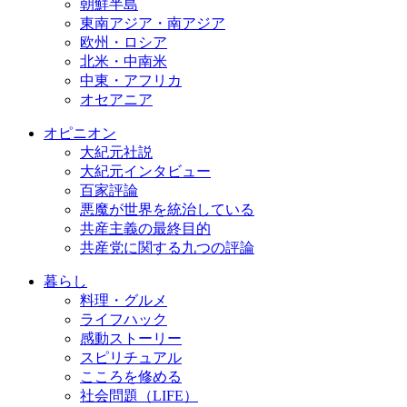
朝鮮半島
東南アジア・南アジア
欧州・ロシア
北米・中南米
中東・アフリカ
オセアニア
オピニオン
大紀元社説
大紀元インタビュー
百家評論
悪魔が世界を統治している
共産主義の最終目的
共産党に関する九つの評論
暮らし
料理・グルメ
ライフハック
感動ストーリー
スピリチュアル
こころを修める
社会問題（LIFE）