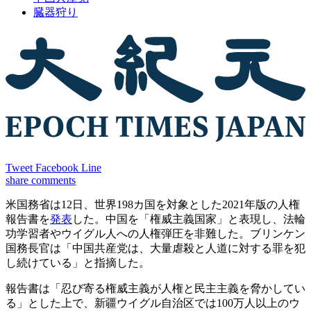
臓器狩り
Tweet
Facebook
Line
share
comments
米国務省は12日、世界198カ国を対象とした2021年版の人権
報告書を
発表
した。中国を「権威主義国家」と表現し、法輪
功学習者やウイグル人への人権弾圧を非難した。ブリンケン
国務長官は「中国共産党は、大量虐殺と人道に対する罪を犯
し続けている」と指摘した。
報告書は「忍び寄る権威主義が人権と民主主義を脅かしてい
る」とした上で、新疆ウイグル自治区では100万人以上のウ