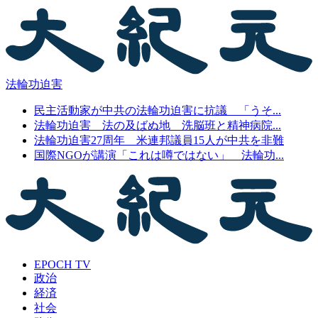
法輪功迫害
民主活動家が中共の法輪功迫害に抗議 「うそ...
法輪功迫害 法の及ばぬ地 洗脳班と精神病院...
法輪功迫害27周年 米連邦議員15人が中共を非難
国際NGOが講演「これは噂ではない」 法輪功...
EPOCH TV
政治
経済
社会