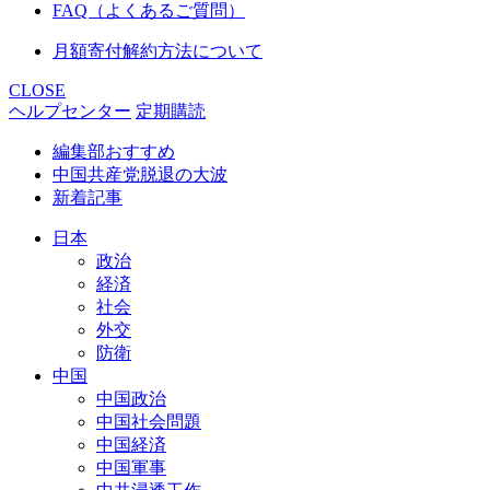
FAQ（よくあるご質問）
月額寄付解約方法について
CLOSE
ヘルプセンター
定期購読
編集部おすすめ
中国共産党脱退の大波
新着記事
日本
政治
経済
社会
外交
防衛
中国
中国政治
中国社会問題
中国経済
中国軍事