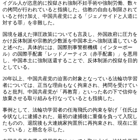
イグル人が恣意的に投獄され強制不妊手術や強制労働、数々
の拷問が行われていると指摘した。信教の自由も制限されて
いると付け加え、中国共産党による「ジェノサイドと人道に
対する罪」を非難した。
国境を越えた弾圧政策についても言及し、外国政府に圧力を
かけ反体制派や宗教的少数派を中国本土へ強制送還している
と述べた。具体的には、国際刑事警察機構（インターポー
ル）の国際手配書「レッドノーティス（赤手配書）」を悪用
し、中国本土に強制送還することで、反体制派の投獄を目的
としている。
20年以上、中国共産党の迫害の対象となっている法輪功学習
者については、正当な理由もなく拘束され、拷問を受けてい
ると批判。中国共産党が「再教育」といった名の下で信仰を
放棄させる取り組みを行なっているとも指摘した。
事例として、法輪功学習者の任海飛氏の拘束を挙げ「任氏は
令状なしに逮捕された。最初の逮捕後に重傷を負って入院し
たものの、退院後も大連姚家拘置所に再拘束され、現在に至
っている」と懸念を示した。