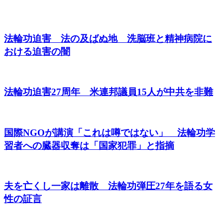
法輪功迫害 法の及ばぬ地 洗脳班と精神病院に
おける迫害の闇
法輪功迫害27周年 米連邦議員15人が中共を非難
国際NGOが講演「これは噂ではない」 法輪功学
習者への臓器収奪は「国家犯罪」と指摘
夫を亡くし一家は離散 法輪功弾圧27年を語る女
性の証言