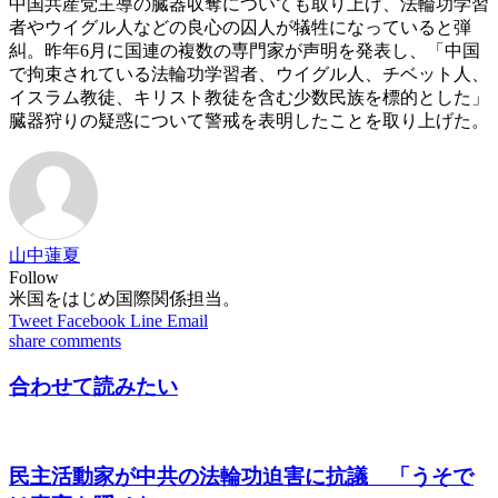
中国共産党主導の臓器収奪についても取り上げ、法輪功学習
者やウイグル人などの良心の囚人が犠牲になっていると弾
糾。昨年6月に国連の複数の専門家が声明を発表し、「中国
で拘束されている法輪功学習者、ウイグル人、チベット人、
イスラム教徒、キリスト教徒を含む少数民族を標的とした」
臓器狩りの疑惑について警戒を表明したことを取り上げた。
山中蓮夏
Follow
米国をはじめ国際関係担当。
Tweet
Facebook
Line
Email
share
comments
合わせて読みたい
民主活動家が中共の法輪功迫害に抗議 「うそで