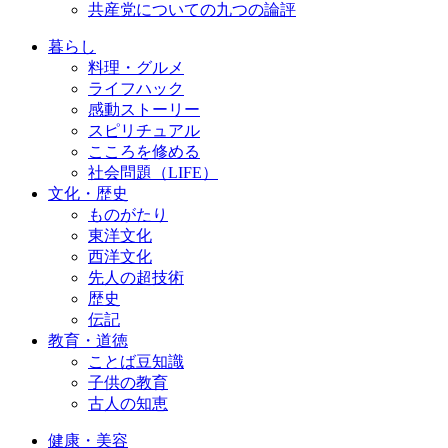
共産党についての九つの論評
暮らし
料理・グルメ
ライフハック
感動ストーリー
スピリチュアル
こころを修める
社会問題（LIFE）
文化・歴史
ものがたり
東洋文化
西洋文化
先人の超技術
歴史
伝記
教育・道徳
ことば豆知識
子供の教育
古人の知恵
健康・美容