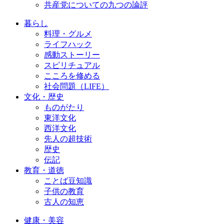
共産党についての九つの論評
暮らし
料理・グルメ
ライフハック
感動ストーリー
スピリチュアル
こころを修める
社会問題（LIFE）
文化・歴史
ものがたり
東洋文化
西洋文化
先人の超技術
歴史
伝記
教育・道徳
ことば豆知識
子供の教育
古人の知恵
健康・美容