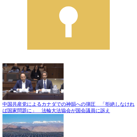
中国共産党によるカナダでの神韻への弾圧 「拒絶しなけれ
ば国家問題に」 法輪大法協会が国会議員に訴え