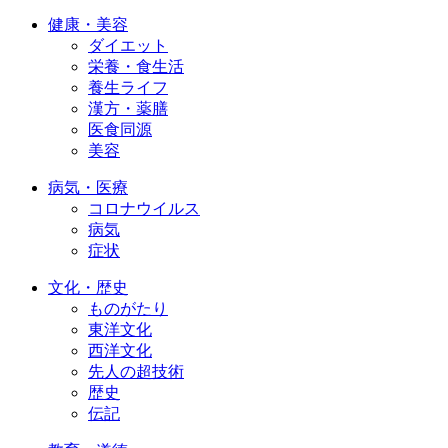
健康・美容
ダイエット
栄養・食生活
養生ライフ
漢方・薬膳
医食同源
美容
病気・医療
コロナウイルス
病気
症状
文化・歴史
ものがたり
東洋文化
西洋文化
先人の超技術
歴史
伝記