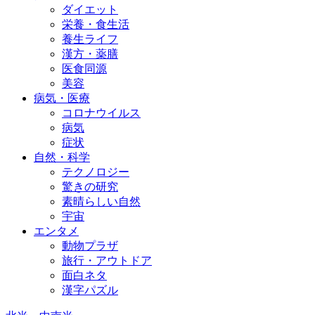
ダイエット
栄養・食生活
養生ライフ
漢方・薬膳
医食同源
美容
病気・医療
コロナウイルス
病気
症状
自然・科学
テクノロジー
驚きの研究
素晴らしい自然
宇宙
エンタメ
動物プラザ
旅行・アウトドア
面白ネタ
漢字パズル