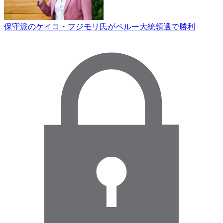
保守派のケイコ・フジモリ氏がペルー大統領選で勝利