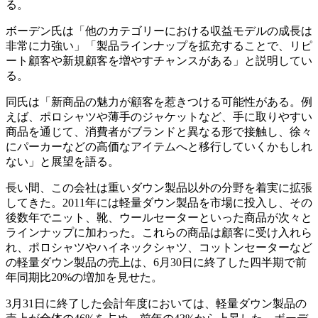
る。
ボーデン氏は「他のカテゴリーにおける収益モデルの成長は
非常に力強い」「製品ラインナップを拡充することで、リピ
ート顧客や新規顧客を増やすチャンスがある」と説明してい
る。
同氏は「新商品の魅力が顧客を惹きつける可能性がある。例
えば、ポロシャツや薄手のジャケットなど、手に取りやすい
商品を通じて、消費者がブランドと異なる形で接触し、徐々
にパーカーなどの高価なアイテムへと移行していくかもしれ
ない」と展望を語る。
長い間、この会社は重いダウン製品以外の分野を着実に拡張
してきた。2011年には軽量ダウン製品を市場に投入し、その
後数年でニット、靴、ウールセーターといった商品が次々と
ラインナップに加わった。これらの商品は顧客に受け入れら
れ、ポロシャツやハイネックシャツ、コットンセーターなど
の軽量ダウン製品の売上は、6月30日に終了した四半期で前
年同期比20%の増加を見せた。
3月31日に終了した会計年度においては、軽量ダウン製品の