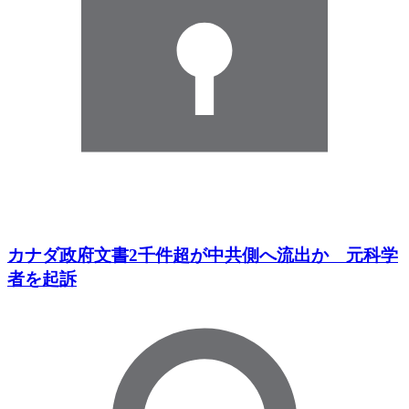
カナダ政府文書2千件超が中共側へ流出か 元科学
者を起訴