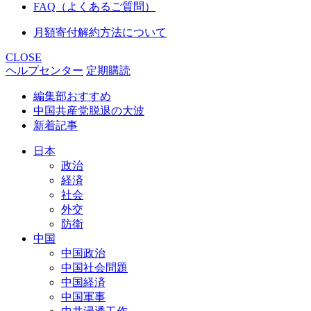
FAQ（よくあるご質問）
月額寄付解約方法について
CLOSE
ヘルプセンター
定期購読
編集部おすすめ
中国共産党脱退の大波
新着記事
日本
政治
経済
社会
外交
防衛
中国
中国政治
中国社会問題
中国経済
中国軍事