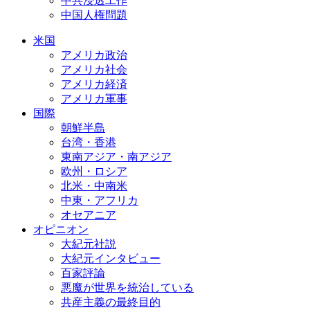
中共浸透工作
中国人権問題
米国
アメリカ政治
アメリカ社会
アメリカ経済
アメリカ軍事
国際
朝鮮半島
台湾・香港
東南アジア・南アジア
欧州・ロシア
北米・中南米
中東・アフリカ
オセアニア
オピニオン
大紀元社説
大紀元インタビュー
百家評論
悪魔が世界を統治している
共産主義の最終目的