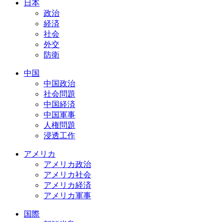
日本
政治
経済
社会
外交
防衛
中国
中国政治
社会問題
中国経済
中国軍事
人権問題
浸透工作
アメリカ
アメリカ政治
アメリカ社会
アメリカ経済
アメリカ軍事
国際