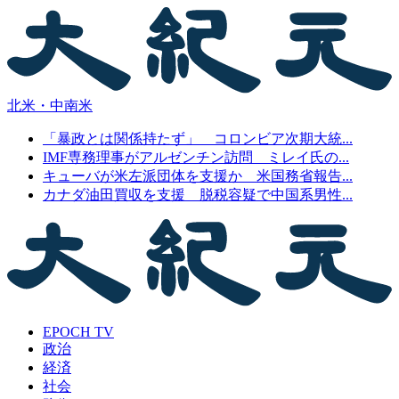
北米・中南米
「暴政とは関係持たず」 コロンビア次期大統...
IMF専務理事がアルゼンチン訪問 ミレイ氏の...
キューバが米左派団体を支援か 米国務省報告...
カナダ油田買収を支援 脱税容疑で中国系男性...
EPOCH TV
政治
経済
社会