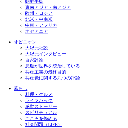
朝鮮半島
東南アジア・南アジア
欧州・ロシア
北米・中南米
中東・アフリカ
オセアニア
オピニオン
大紀元社説
大紀元インタビュー
百家評論
悪魔が世界を統治している
共産主義の最終目的
共産党に関する九つの評論
暮らし
料理・グルメ
ライフハック
感動ストーリー
スピリチュアル
こころを修める
社会問題（LIFE）