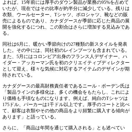
よれば、15年前には厚手のダウン製品が業務の95%を占めて
いたが、現在ではその比率が約半分に減少している。残りは
衣類、ウールセーター、Tシャツ、ポロシャツ、靴などの販
売によるものであり、カナダグースが季節に応じた商品の展
開を強化するにつれ、この割合はさらに増加する見込みであ
る。
同社は6月に、暖かい季節向けの27種類の新スタイルを発表
した。その中には、同社初のレインブーツも含まれている。
また、5月にはコロンビア出身のフランス人デザイナー、ハ
イダー・アッカーマン氏を初のクリエイティブディレクター
として迎え、様々な気候に対応するアイテムのデザインが期
待されている。
カナダグースの最高財務責任者であるニール・ボーデン氏は
「製品ラインの多様化は、多くの機会をもたらし、これによ
り価格も手頃なものになります。例えば、純白のTシャツは
175ドル、パーカーは1千ドル以上です。厚手のコートと比べ
て、顧客は衣類やその他の商品をより頻繁に購入する傾向が
あります」と語っている。
さらに、「商品は年間を通じて購入される」とも述べてい