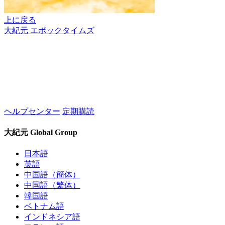
上に戻る
大紀元 エポックタイムズ
ヘルプセンター
定期購読
大紀元 Global Group
日本語
英語
中国語（簡体）
中国語（繁体）
韓国語
ベトナム語
インドネシア語