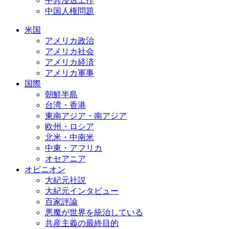
中共浸透工作
中国人権問題
米国
アメリカ政治
アメリカ社会
アメリカ経済
アメリカ軍事
国際
朝鮮半島
台湾・香港
東南アジア・南アジア
欧州・ロシア
北米・中南米
中東・アフリカ
オセアニア
オピニオン
大紀元社説
大紀元インタビュー
百家評論
悪魔が世界を統治している
共産主義の最終目的