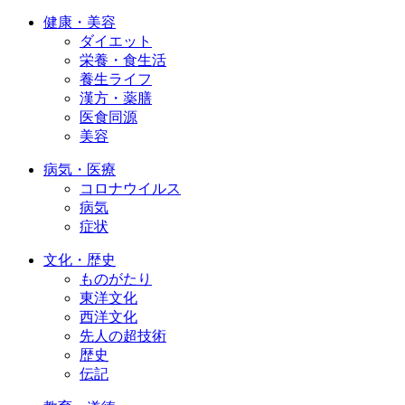
健康・美容
ダイエット
栄養・食生活
養生ライフ
漢方・薬膳
医食同源
美容
病気・医療
コロナウイルス
病気
症状
文化・歴史
ものがたり
東洋文化
西洋文化
先人の超技術
歴史
伝記