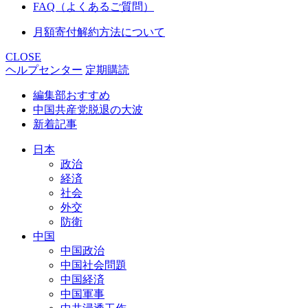
FAQ（よくあるご質問）
月額寄付解約方法について
CLOSE
ヘルプセンター
定期購読
編集部おすすめ
中国共産党脱退の大波
新着記事
日本
政治
経済
社会
外交
防衛
中国
中国政治
中国社会問題
中国経済
中国軍事