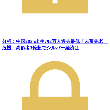
分析：中国2025出生792万人過去最低「未富先老」
危機 高齢者3億超でシルバー経済は