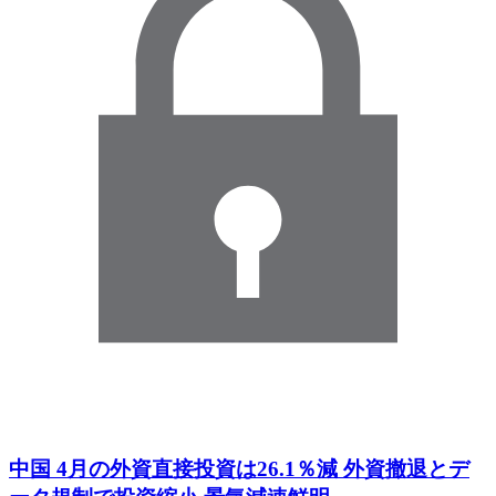
中国 4月の外資直接投資は26.1％減 外資撤退とデ