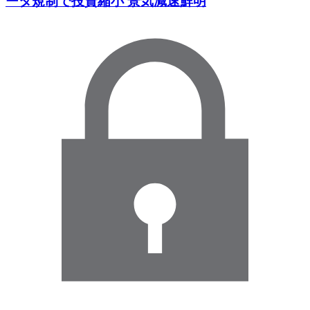
ータ規制で投資縮小 景気減速鮮明