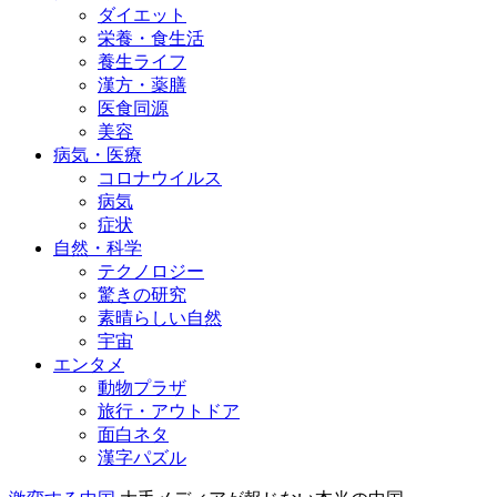
ダイエット
栄養・食生活
養生ライフ
漢方・薬膳
医食同源
美容
病気・医療
コロナウイルス
病気
症状
自然・科学
テクノロジー
驚きの研究
素晴らしい自然
宇宙
エンタメ
動物プラザ
旅行・アウトドア
面白ネタ
漢字パズル