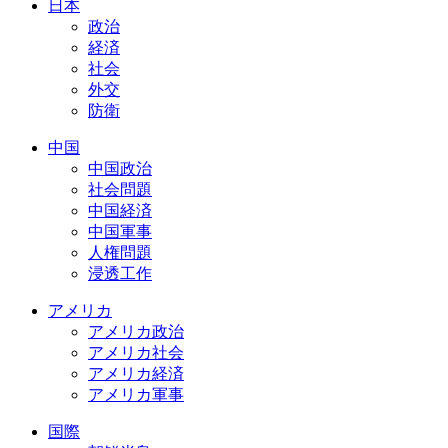
日本
政治
経済
社会
外交
防衛
中国
中国政治
社会問題
中国経済
中国軍事
人権問題
浸透工作
アメリカ
アメリカ政治
アメリカ社会
アメリカ経済
アメリカ軍事
国際