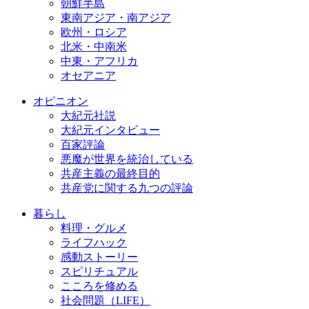
朝鮮半島
東南アジア・南アジア
欧州・ロシア
北米・中南米
中東・アフリカ
オセアニア
オピニオン
大紀元社説
大紀元インタビュー
百家評論
悪魔が世界を統治している
共産主義の最終目的
共産党に関する九つの評論
暮らし
料理・グルメ
ライフハック
感動ストーリー
スピリチュアル
こころを修める
社会問題（LIFE）