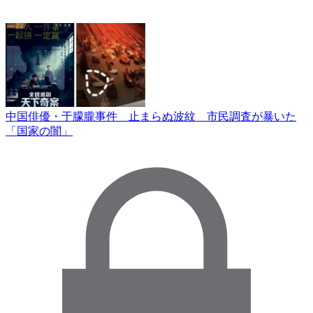
中国俳優・于朦朧事件 止まらぬ波紋 市民調査が暴いた
「国家の闇」