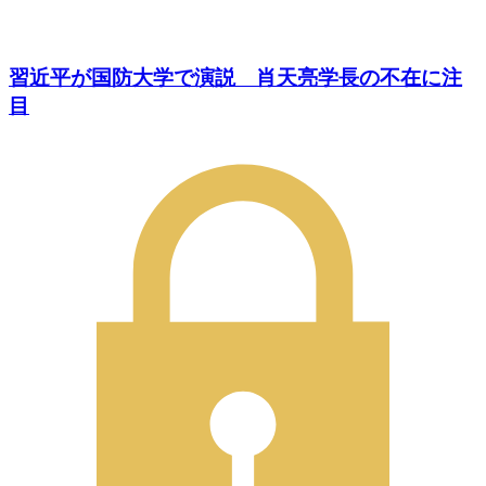
習近平が国防大学で演説 肖天亮学長の不在に注
目