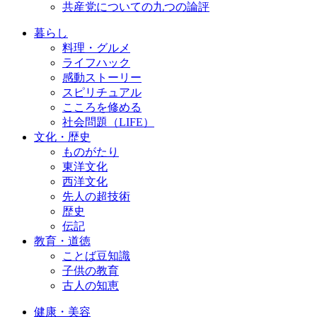
共産党についての九つの論評
暮らし
料理・グルメ
ライフハック
感動ストーリー
スピリチュアル
こころを修める
社会問題（LIFE）
文化・歴史
ものがたり
東洋文化
西洋文化
先人の超技術
歴史
伝記
教育・道徳
ことば豆知識
子供の教育
古人の知恵
健康・美容