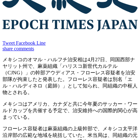
Tweet
Facebook
Line
share
comments
メキシコのオマル・ハルフチ治安相は4月27日、同国西部ナ
ヤリット州で、麻薬組織「ハリスコ新世代カルテル
（CJNG）」の幹部アウディアス・フローレス容疑者を治安
部隊が拘束したと発表した。フローレス容疑者は別名「エ
ル・ハルディネロ（庭師）」として知られ、同組織の中枢人
物とされる。
メキシコはアメリカ、カナダと共に今年夏のサッカー・ワー
ルドカップを共催する予定で、治安維持への国際的関心が高
まっている。
フローレス容疑者は麻薬組織の上級幹部で、メキシコ太平洋
沿岸部の広範な地域を統括していた。米当局は、同組織の元