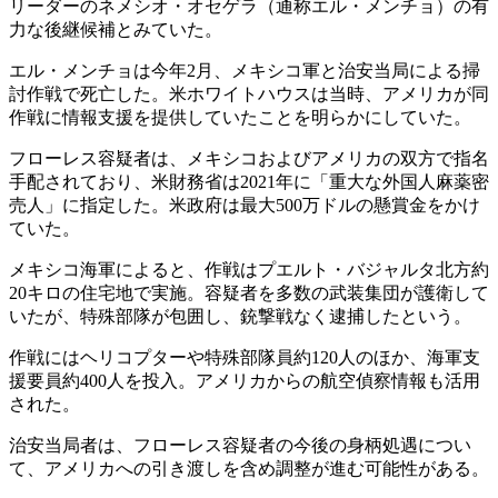
リーダーのネメシオ・オセゲラ（通称エル・メンチョ）の有
力な後継候補とみていた。
エル・メンチョは今年2月、メキシコ軍と治安当局による掃
討作戦で死亡した。米ホワイトハウスは当時、アメリカが同
作戦に情報支援を提供していたことを明らかにしていた。
フローレス容疑者は、メキシコおよびアメリカの双方で指名
手配されており、米財務省は2021年に「重大な外国人麻薬密
売人」に指定した。米政府は最大500万ドルの懸賞金をかけ
ていた。
メキシコ海軍によると、作戦はプエルト・バジャルタ北方約
20キロの住宅地で実施。容疑者を多数の武装集団が護衛して
いたが、特殊部隊が包囲し、銃撃戦なく逮捕したという。
作戦にはヘリコプターや特殊部隊員約120人のほか、海軍支
援要員約400人を投入。アメリカからの航空偵察情報も活用
された。
治安当局者は、フローレス容疑者の今後の身柄処遇につい
て、アメリカへの引き渡しを含め調整が進む可能性がある。