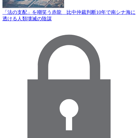
「法の支配」を嘲笑う赤龍 比中仲裁判断10年で南シナ海に
透ける人類壊滅の陰謀