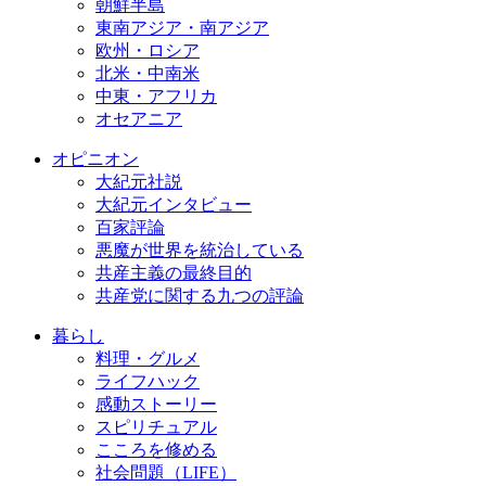
朝鮮半島
東南アジア・南アジア
欧州・ロシア
北米・中南米
中東・アフリカ
オセアニア
オピニオン
大紀元社説
大紀元インタビュー
百家評論
悪魔が世界を統治している
共産主義の最終目的
共産党に関する九つの評論
暮らし
料理・グルメ
ライフハック
感動ストーリー
スピリチュアル
こころを修める
社会問題（LIFE）