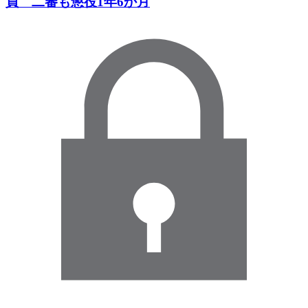
員 二審も懲役1年6か月