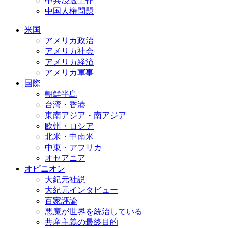
中共浸透工作
中国人権問題
米国
アメリカ政治
アメリカ社会
アメリカ経済
アメリカ軍事
国際
朝鮮半島
台湾・香港
東南アジア・南アジア
欧州・ロシア
北米・中南米
中東・アフリカ
オセアニア
オピニオン
大紀元社説
大紀元インタビュー
百家評論
悪魔が世界を統治している
共産主義の最終目的