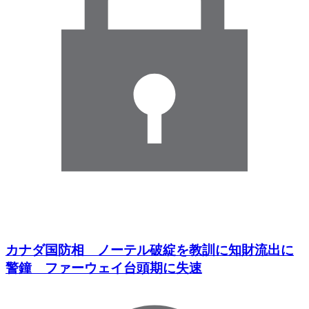
カナダ国防相 ノーテル破綻を教訓に知財流出に
警鐘 ファーウェイ台頭期に失速