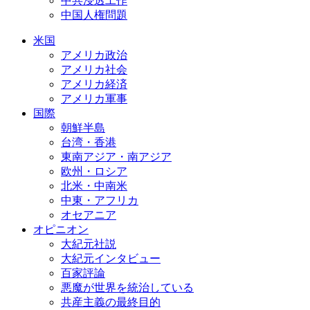
中共浸透工作
中国人権問題
米国
アメリカ政治
アメリカ社会
アメリカ経済
アメリカ軍事
国際
朝鮮半島
台湾・香港
東南アジア・南アジア
欧州・ロシア
北米・中南米
中東・アフリカ
オセアニア
オピニオン
大紀元社説
大紀元インタビュー
百家評論
悪魔が世界を統治している
共産主義の最終目的