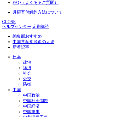
FAQ（よくあるご質問）
月額寄付解約方法について
CLOSE
ヘルプセンター
定期購読
編集部おすすめ
中国共産党脱退の大波
新着記事
日本
政治
経済
社会
外交
防衛
中国
中国政治
中国社会問題
中国経済
中国軍事