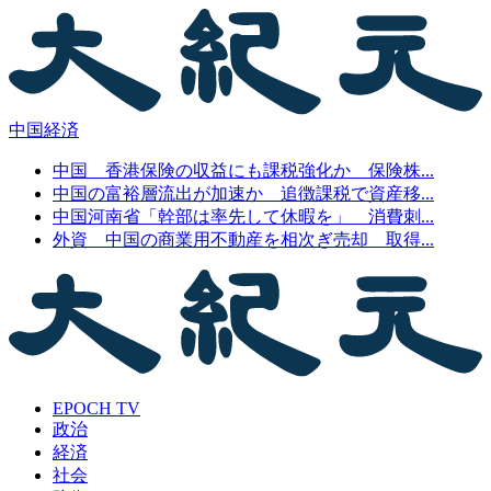
中国経済
中国 香港保険の収益にも課税強化か 保険株...
中国の富裕層流出が加速か 追徴課税で資産移...
中国河南省「幹部は率先して休暇を」 消費刺...
外資 中国の商業用不動産を相次ぎ売却 取得...
EPOCH TV
政治
経済
社会