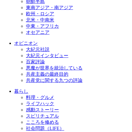
朝鮮半島
東南アジア・南アジア
欧州・ロシア
北米・中南米
中東・アフリカ
オセアニア
オピニオン
大紀元社説
大紀元インタビュー
百家評論
悪魔が世界を統治している
共産主義の最終目的
共産党に関する九つの評論
暮らし
料理・グルメ
ライフハック
感動ストーリー
スピリチュアル
こころを修める
社会問題（LIFE）