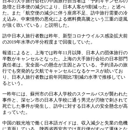
日本の大手旅行会社の中国旅行担当者は「予約キャンセルの
急増と日本便の減少により、日本人客が9割減った」と述べ
た。また「航空便の減少に伴う座席不足、訪中旅行需要の冷
え込み、中東情勢の悪化による燃料費高騰という三重の逆風
が強く吹いている」と説明した。
訪中日本人旅行者数は昨年、新型コロナウイルス感染拡大前
の2019年水準の半分程度まで回復していた。
報道によると、上海では昨年11月以降、日本人の団体旅行の
半数がキャンセルとなった。上海の大手旅行会社の日本部門
責任者は、安全面への懸念が主因とみている。予約済みの旅
行でも突発的な欠航でキャンセルになるケースが続いてお
り、日本人旅行者数は前年同期比7割減の水準で推移してい
るという。
一昨年には、蘇州市の日本人学校のスクールバスが襲われた
事件と、深セン市の日本人学校に通う男児が刃物で刺されて
死亡した事件が発生し、訪中に対する日本人の安全懸念が高
まっていた。
中国の観光地で働く日本語ガイドは、収入減少と失業の危機
に直面している。陝西省西安市では直行便がすべて運休とな