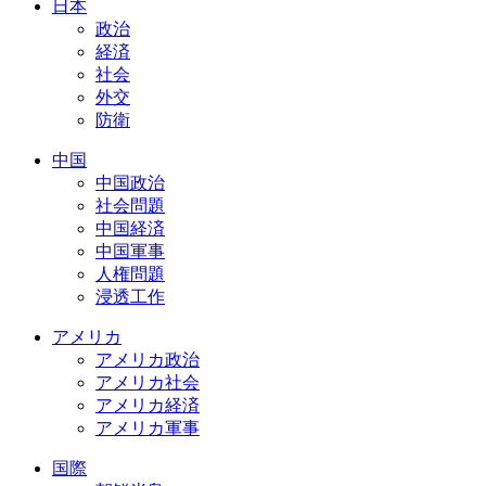
日本
政治
経済
社会
外交
防衛
中国
中国政治
社会問題
中国経済
中国軍事
人権問題
浸透工作
アメリカ
アメリカ政治
アメリカ社会
アメリカ経済
アメリカ軍事
国際