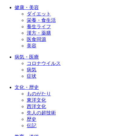
健康・美容
ダイエット
栄養・食生活
養生ライフ
漢方・薬膳
医食同源
美容
病気・医療
コロナウイルス
病気
症状
文化・歴史
ものがたり
東洋文化
西洋文化
先人の超技術
歴史
伝記