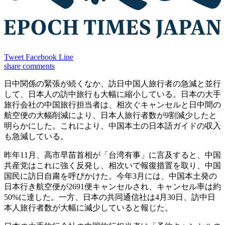
Tweet
Facebook
Line
share
comments
日中関係の緊張が続くなか、訪日中国人旅行者の急減と並行
して、日本人の訪中旅行も大幅に縮小している。日本の大手
旅行会社の中国旅行担当者は、相次ぐキャンセルと日中間の
航空便の大幅削減により、日本人旅行者数が9割減少したと
明らかにした。これにより、中国本土の日本語ガイドの収入
も急減している。
昨年11月、高市早苗首相が「台湾有事」に言及すると、中国
共産党はこれに強く反発し、相次いで報復措置を取り、中国
国民に訪日自粛を呼びかけた。今年3月には、中国本土発の
日本行き航空便が2691便キャンセルされ、キャンセル率は約
50%に達した。一方、日本の共同通信社は4月30日、訪中日
本人旅行者数が大幅に減少していると報じた。