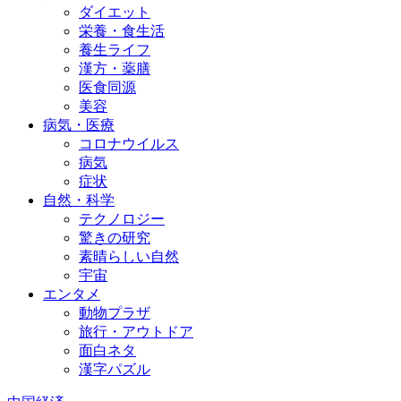
ダイエット
栄養・食生活
養生ライフ
漢方・薬膳
医食同源
美容
病気・医療
コロナウイルス
病気
症状
自然・科学
テクノロジー
驚きの研究
素晴らしい自然
宇宙
エンタメ
動物プラザ
旅行・アウトドア
面白ネタ
漢字パズル