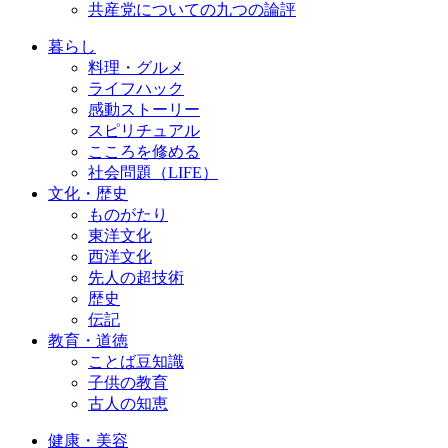
共産党についての九つの論評
暮らし
料理・グルメ
ライフハック
感動ストーリー
スピリチュアル
こころを修める
社会問題（LIFE）
文化・歴史
ものがたり
東洋文化
西洋文化
先人の超技術
歴史
伝記
教育・道徳
ことば豆知識
子供の教育
古人の知恵
健康・美容