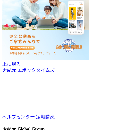
上に戻る
大紀元 エポックタイムズ
ヘルプセンター
定期購読
大紀元 Global Group