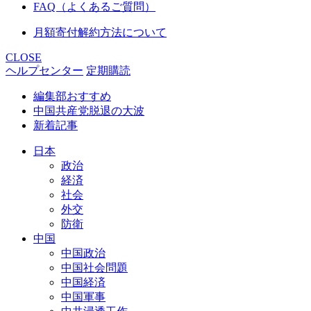
FAQ（よくあるご質問）
月額寄付解約方法について
CLOSE
ヘルプセンター
定期購読
編集部おすすめ
中国共産党脱退の大波
新着記事
日本
政治
経済
社会
外交
防衛
中国
中国政治
中国社会問題
中国経済
中国軍事