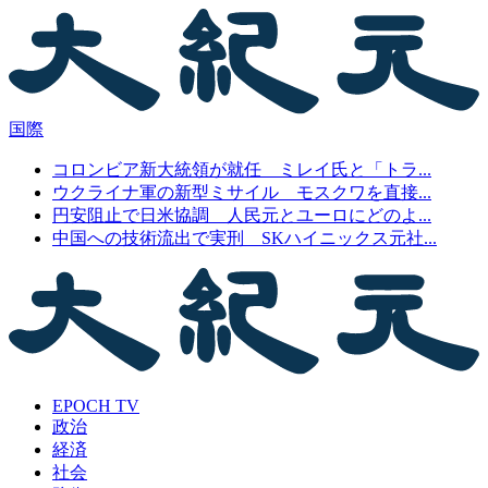
国際
コロンビア新大統領が就任 ミレイ氏と「トラ...
ウクライナ軍の新型ミサイル モスクワを直接...
円安阻止で日米協調 人民元とユーロにどのよ...
中国への技術流出で実刑 SKハイニックス元社...
EPOCH TV
政治
経済
社会