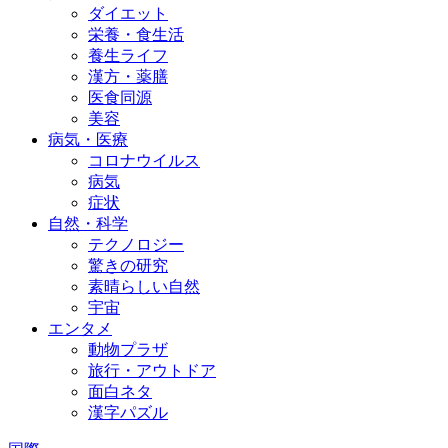
ダイエット
栄養・食生活
養生ライフ
漢方・薬膳
医食同源
美容
病気・医療
コロナウイルス
病気
症状
自然・科学
テクノロジー
驚きの研究
素晴らしい自然
宇宙
エンタメ
動物プラザ
旅行・アウトドア
面白ネタ
漢字パズル