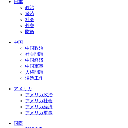
日本
政治
経済
社会
外交
防衛
中国
中国政治
社会問題
中国経済
中国軍事
人権問題
浸透工作
アメリカ
アメリカ政治
アメリカ社会
アメリカ経済
アメリカ軍事
国際