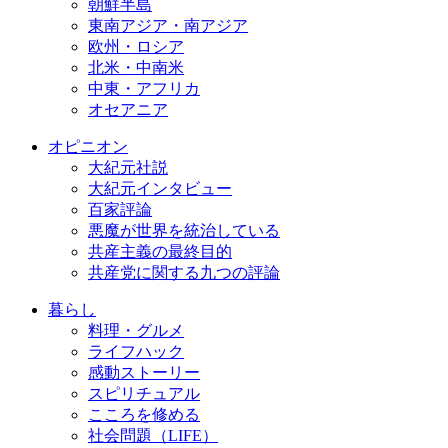
朝鮮半島
東南アジア・南アジア
欧州・ロシア
北米・中南米
中東・アフリカ
オセアニア
オピニオン
大紀元社説
大紀元インタビュー
百家評論
悪魔が世界を統治している
共産主義の最終目的
共産党に関する九つの評論
暮らし
料理・グルメ
ライフハック
感動ストーリー
スピリチュアル
こころを修める
社会問題（LIFE）