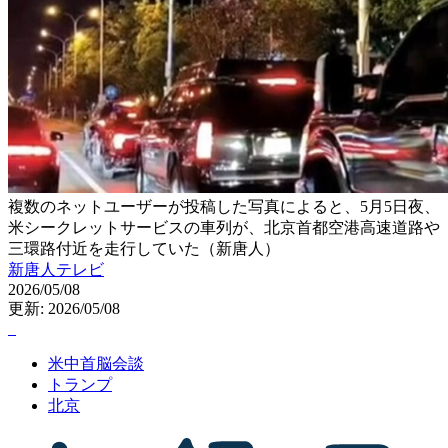
複数のネットユーザーが投稿した写真によると、5月5日夜、
米シークレットサービスの車列が、北京首都空港高速道路や
三環路付近を走行していた（新唐人）
新唐人テレビ
2026/05/08
更新: 2026/05/08
米中首脳会談
トランプ
北京