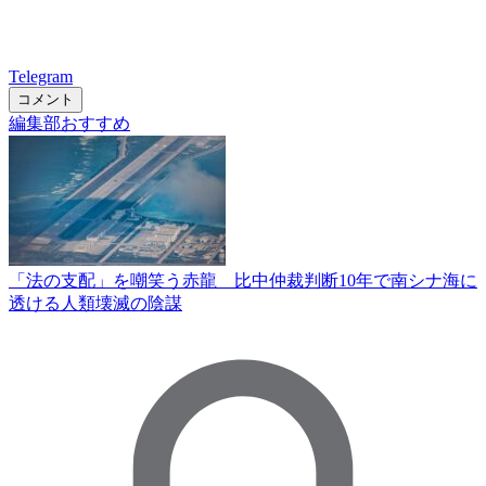
Telegram
コメント
編集部おすすめ
「法の支配」を嘲笑う赤龍 比中仲裁判断10年で南シナ海に
透ける人類壊滅の陰謀