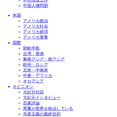
中共浸透工作
中国人権問題
米国
アメリカ政治
アメリカ社会
アメリカ経済
アメリカ軍事
国際
朝鮮半島
台湾・香港
東南アジア・南アジア
欧州・ロシア
北米・中南米
中東・アフリカ
オセアニア
オピニオン
大紀元社説
大紀元インタビュー
百家評論
悪魔が世界を統治している
共産主義の最終目的