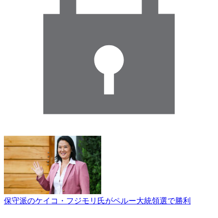
保守派のケイコ・フジモリ氏がペルー大統領選で勝利