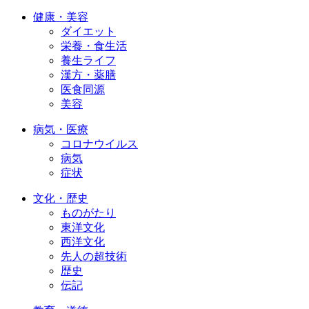
健康・美容
ダイエット
栄養・食生活
養生ライフ
漢方・薬膳
医食同源
美容
病気・医療
コロナウイルス
病気
症状
文化・歴史
ものがたり
東洋文化
西洋文化
先人の超技術
歴史
伝記