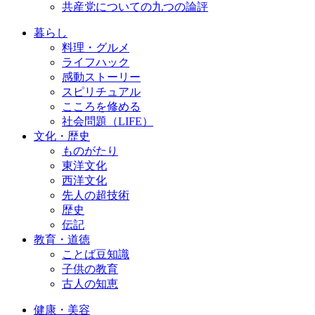
共産党についての九つの論評
暮らし
料理・グルメ
ライフハック
感動ストーリー
スピリチュアル
こころを修める
社会問題（LIFE）
文化・歴史
ものがたり
東洋文化
西洋文化
先人の超技術
歴史
伝記
教育・道徳
ことば豆知識
子供の教育
古人の知恵
健康・美容