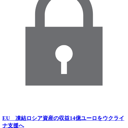
EU 凍結ロシア資産の収益14億ユーロをウクライ
ナ支援へ