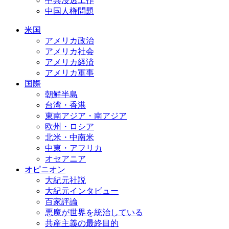
中共浸透工作
中国人権問題
米国
アメリカ政治
アメリカ社会
アメリカ経済
アメリカ軍事
国際
朝鮮半島
台湾・香港
東南アジア・南アジア
欧州・ロシア
北米・中南米
中東・アフリカ
オセアニア
オピニオン
大紀元社説
大紀元インタビュー
百家評論
悪魔が世界を統治している
共産主義の最終目的