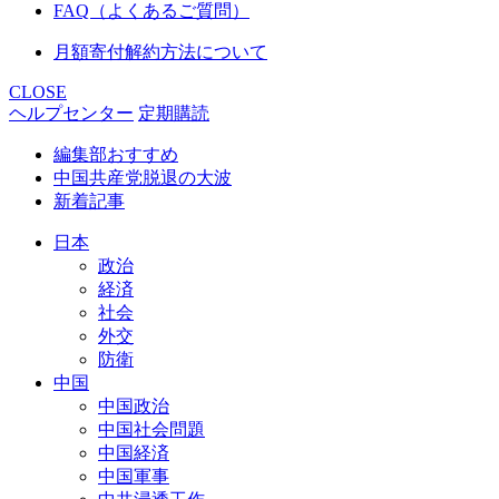
FAQ（よくあるご質問）
月額寄付解約方法について
CLOSE
ヘルプセンター
定期購読
編集部おすすめ
中国共産党脱退の大波
新着記事
日本
政治
経済
社会
外交
防衛
中国
中国政治
中国社会問題
中国経済
中国軍事