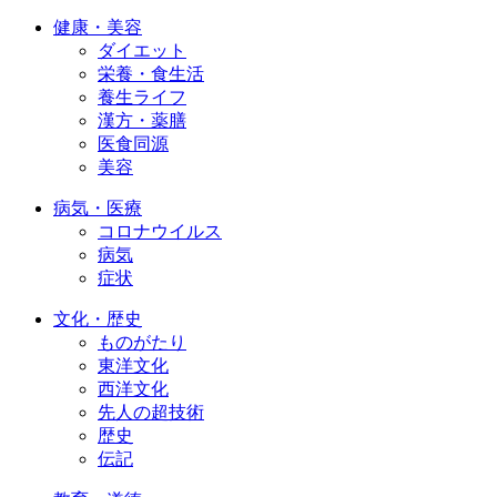
健康・美容
ダイエット
栄養・食生活
養生ライフ
漢方・薬膳
医食同源
美容
病気・医療
コロナウイルス
病気
症状
文化・歴史
ものがたり
東洋文化
西洋文化
先人の超技術
歴史
伝記