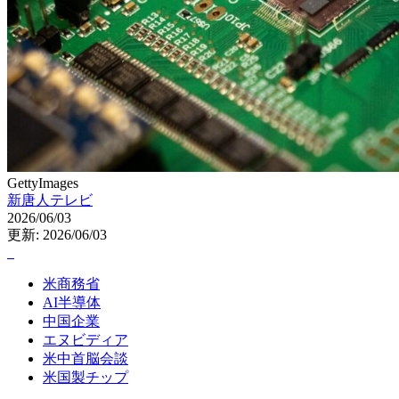
GettyImages
新唐人テレビ
2026/06/03
更新: 2026/06/03
米商務省
AI半導体
中国企業
エヌビディア
米中首脳会談
米国製チップ