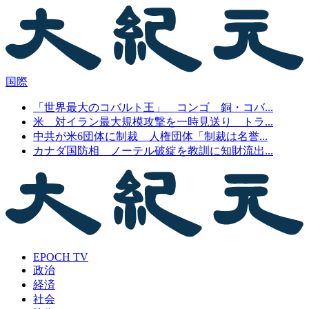
国際
「世界最大のコバルト王」 コンゴ 銅・コバ...
米 対イラン最大規模攻撃を一時見送り トラ...
中共が米6団体に制裁 人権団体「制裁は名誉...
カナダ国防相 ノーテル破綻を教訓に知財流出...
EPOCH TV
政治
経済
社会