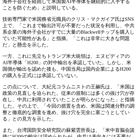
海外子会社を経由して米国製AI半導体を継続的に入手する
ことを防ぐため」と説明している。
技術専門家で米国務省元職員のクリス・マクガイア氏はSNS
上で、「これまで輸出許可が不要だった状況を利用し、中共
系企業の海外子会社がすでに大量のBlackwellチップを購入し
ていた可能性がある」と指摘。「これは非常に大きな問題
だ」と懸念を示した。
一方、これに先立ちトランプ米大統領は、エヌビディアの
AI半導体「H200」の対中輸出を承認していた。しかし、米
国側が輸出を認めた後も、中国当局は国内企業によるH200
の購入を正式には承認していない。
この点について、大紀元コラムニストの王赫氏は、「米国は
政策の見直しを迫られた。従来の規制には多くの抜け穴が存
在し、中共に利用されていたことが明らかになった」と指摘
した。その上で、「今回の措置を含め、米国は関連分野の調
整と徹底的な調査を進め、抜け穴を完全に塞ごうとしてい
る」との見方を示した。
また、台湾国防安全研究院の蘇紫雲所長は、「米中首脳会談
後にH200の輸出は認められたが、中共は表向きには不要だ