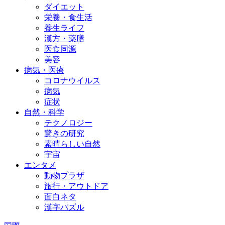
ダイエット
栄養・食生活
養生ライフ
漢方・薬膳
医食同源
美容
病気・医療
コロナウイルス
病気
症状
自然・科学
テクノロジー
驚きの研究
素晴らしい自然
宇宙
エンタメ
動物プラザ
旅行・アウトドア
面白ネタ
漢字パズル