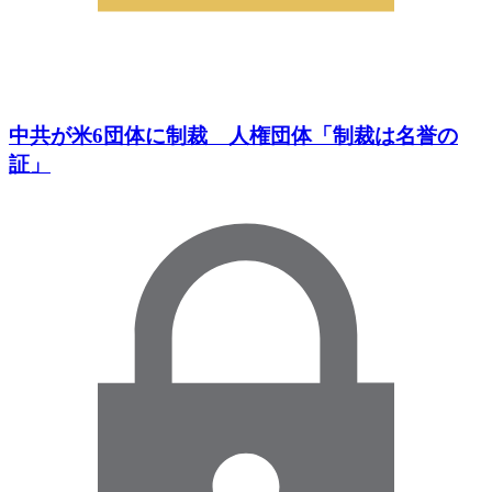
中共が米6団体に制裁 人権団体「制裁は名誉の
証」