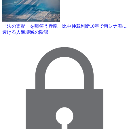
「法の支配」を嘲笑う赤龍 比中仲裁判断10年で南シナ海に
透ける人類壊滅の陰謀