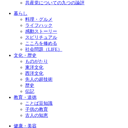
共産党についての九つの論評
暮らし
料理・グルメ
ライフハック
感動ストーリー
スピリチュアル
こころを修める
社会問題（LIFE）
文化・歴史
ものがたり
東洋文化
西洋文化
先人の超技術
歴史
伝記
教育・道徳
ことば豆知識
子供の教育
古人の知恵
健康・美容