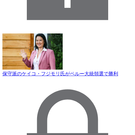
保守派のケイコ・フジモリ氏がペルー大統領選で勝利