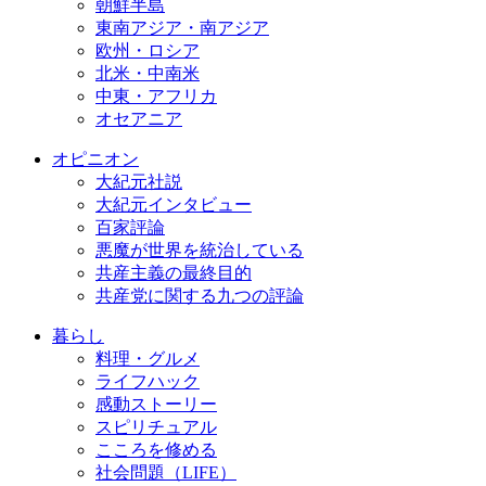
朝鮮半島
東南アジア・南アジア
欧州・ロシア
北米・中南米
中東・アフリカ
オセアニア
オピニオン
大紀元社説
大紀元インタビュー
百家評論
悪魔が世界を統治している
共産主義の最終目的
共産党に関する九つの評論
暮らし
料理・グルメ
ライフハック
感動ストーリー
スピリチュアル
こころを修める
社会問題（LIFE）