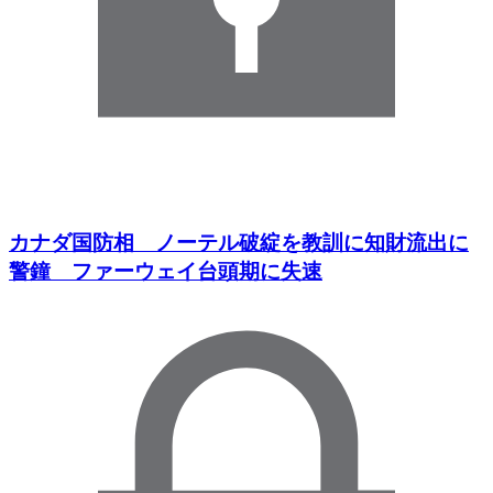
カナダ国防相 ノーテル破綻を教訓に知財流出に
警鐘 ファーウェイ台頭期に失速