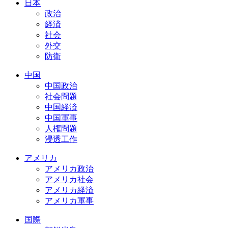
日本
政治
経済
社会
外交
防衛
中国
中国政治
社会問題
中国経済
中国軍事
人権問題
浸透工作
アメリカ
アメリカ政治
アメリカ社会
アメリカ経済
アメリカ軍事
国際