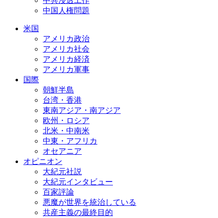
中共浸透工作
中国人権問題
米国
アメリカ政治
アメリカ社会
アメリカ経済
アメリカ軍事
国際
朝鮮半島
台湾・香港
東南アジア・南アジア
欧州・ロシア
北米・中南米
中東・アフリカ
オセアニア
オピニオン
大紀元社説
大紀元インタビュー
百家評論
悪魔が世界を統治している
共産主義の最終目的