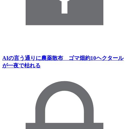
AIの言う通りに農薬散布 ゴマ畑約10ヘクタール
が一夜で枯れる