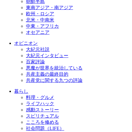
朝鮮半島
東南アジア・南アジア
欧州・ロシア
北米・中南米
中東・アフリカ
オセアニア
オピニオン
大紀元社説
大紀元インタビュー
百家評論
悪魔が世界を統治している
共産主義の最終目的
共産党に関する九つの評論
暮らし
料理・グルメ
ライフハック
感動ストーリー
スピリチュアル
こころを修める
社会問題（LIFE）