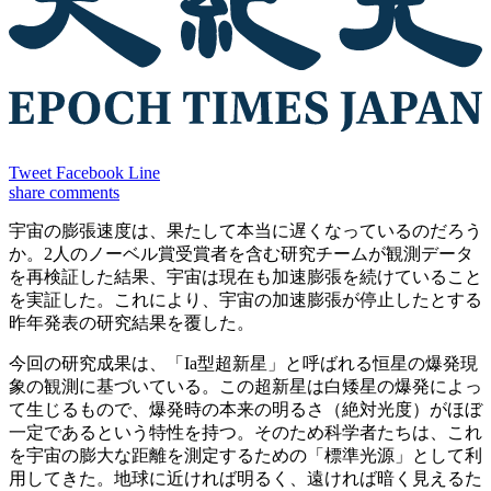
Tweet
Facebook
Line
share
comments
宇宙の膨張速度は、果たして本当に遅くなっているのだろう
か。2人のノーベル賞受賞者を含む研究チームが観測データ
を再検証した結果、宇宙は現在も加速膨張を続けていること
を実証した。これにより、宇宙の加速膨張が停止したとする
昨年発表の研究結果を覆した。
今回の研究成果は、「Ia型超新星」と呼ばれる恒星の爆発現
象の観測に基づいている。この超新星は白矮星の爆発によっ
て生じるもので、爆発時の本来の明るさ（絶対光度）がほぼ
一定であるという特性を持つ。そのため科学者たちは、これ
を宇宙の膨大な距離を測定するための「標準光源」として利
用してきた。地球に近ければ明るく、遠ければ暗く見えるた