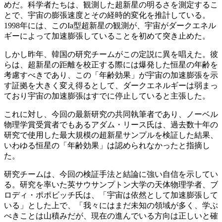
めだ。科学者たちは、観測した超新星の明るさを測定するこ
とで、宇宙の膨張速度とその経時的変化を推計している。
1998年には、このIa型超新星の観測が、宇宙がダークエネル
ギーによって加速膨張していることを初めて突き止めた。
しかし昨年、韓国の研究チームがこの定説に異を唱えた。彼
らは、超新星の距離を校正する際には爆発した恒星の年齢を
考慮すべきであり、この「年齢効果」が宇宙の加速膨張を示
す証拠を大きく変え得るとして、ダークエネルギーは弱まっ
ており宇宙の加速膨張はすでに停止していると主張した。
これに対し、今回の最新研究の共同執筆者であり、ノーベル
物理学賞受賞者でもあるアダム・リース氏は、過去数十年の
研究で使用した最大規模の超新星サンプルを検証した結果、
いわゆる恒星の「年齢効果」は認められなかったと指摘し
た。
研究チームは、今回の検証手法と結論に強い自信を示してい
る。研究を率いた英サウサンプトン大学の天体物理学者、ブ
ロディ・ポポビッチ氏は、「宇宙は依然として加速膨張して
いる」とした上で、「我々にはまだ未知の領域が多く、学ぶ
べきことは山積みだが、現在の進んでいる方向は正しいと確