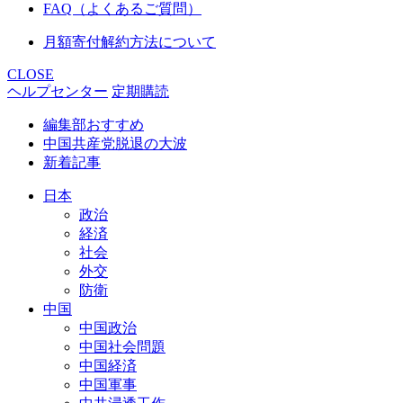
FAQ（よくあるご質問）
月額寄付解約方法について
CLOSE
ヘルプセンター
定期購読
編集部おすすめ
中国共産党脱退の大波
新着記事
日本
政治
経済
社会
外交
防衛
中国
中国政治
中国社会問題
中国経済
中国軍事