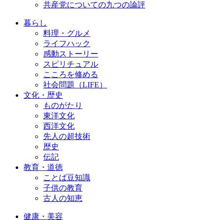
共産党についての九つの論評
暮らし
料理・グルメ
ライフハック
感動ストーリー
スピリチュアル
こころを修める
社会問題（LIFE）
文化・歴史
ものがたり
東洋文化
西洋文化
先人の超技術
歴史
伝記
教育・道徳
ことば豆知識
子供の教育
古人の知恵
健康・美容