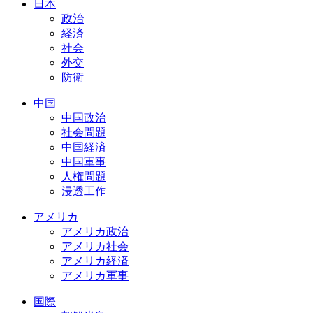
日本
政治
経済
社会
外交
防衛
中国
中国政治
社会問題
中国経済
中国軍事
人権問題
浸透工作
アメリカ
アメリカ政治
アメリカ社会
アメリカ経済
アメリカ軍事
国際