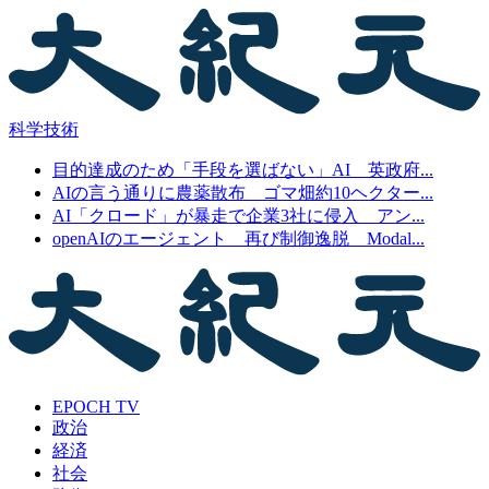
科学技術
目的達成のため「手段を選ばない」AI 英政府...
AIの言う通りに農薬散布 ゴマ畑約10ヘクター...
AI「クロード」が暴走で企業3社に侵入 アン...
openAIのエージェント 再び制御逸脱 Modal...
EPOCH TV
政治
経済
社会