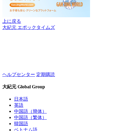
上に戻る
大紀元 エポックタイムズ
ヘルプセンター
定期購読
大紀元 Global Group
日本語
英語
中国語（簡体）
中国語（繁体）
韓国語
ベトナム語