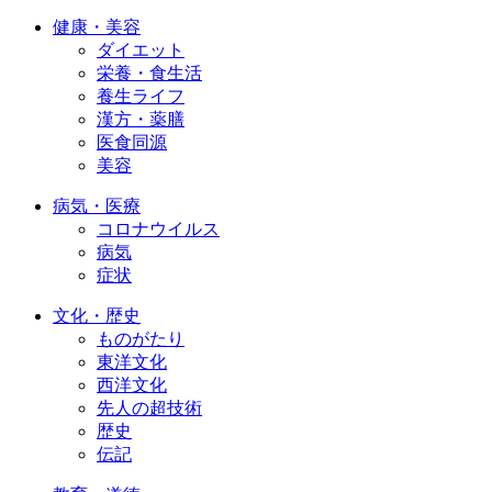
健康・美容
ダイエット
栄養・食生活
養生ライフ
漢方・薬膳
医食同源
美容
病気・医療
コロナウイルス
病気
症状
文化・歴史
ものがたり
東洋文化
西洋文化
先人の超技術
歴史
伝記