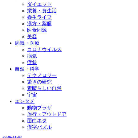
ダイエット
栄養・食生活
養生ライフ
漢方・薬膳
医食同源
美容
病気・医療
コロナウイルス
病気
症状
自然・科学
テクノロジー
驚きの研究
素晴らしい自然
宇宙
エンタメ
動物プラザ
旅行・アウトドア
面白ネタ
漢字パズル