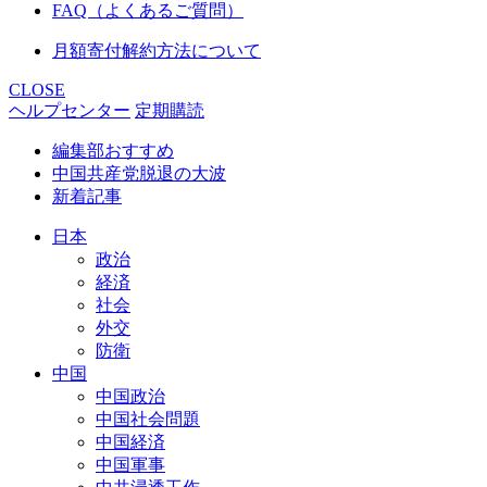
FAQ（よくあるご質問）
月額寄付解約方法について
CLOSE
ヘルプセンター
定期購読
編集部おすすめ
中国共産党脱退の大波
新着記事
日本
政治
経済
社会
外交
防衛
中国
中国政治
中国社会問題
中国経済
中国軍事