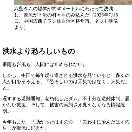
六藍ダムの堤体が約50メートルにわたって決壊
し、濁流が下流の村々をのみ込んだ（2026年7月6
日、中国広西チワン族自治区横州市、ネット映像
より）
洪水より恐ろしいもの
豪雨も台風も、人間には止められない。
しかし、中国で毎年繰り返される洪水を見ていると、多くの
人が口をそろえる。「恐ろしいのは天災ではなく、人災だ」
と。
遅すぎる避難通知。老朽化したダム。不十分な避難体制。届
かない救援。そして、被害の実態さえ見えなくなる情報統
制。
今年もまた、「助かったはずの命」「失わずに済んだはずの
村」が濁流に消えた。