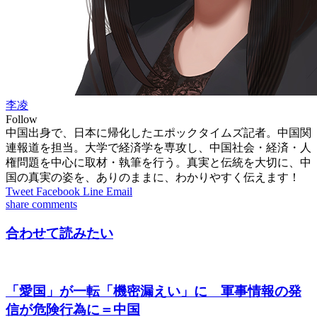
李凌
Follow
中国出身で、日本に帰化したエポックタイムズ記者。中国関
連報道を担当。大学で経済学を専攻し、中国社会・経済・人
権問題を中心に取材・執筆を行う。真実と伝統を大切に、中
国の真実の姿を、ありのままに、わかりやすく伝えます！
Tweet
Facebook
Line
Email
share
comments
合わせて読みたい
「愛国」が一転「機密漏えい」に 軍事情報の発
信が危険行為に＝中国