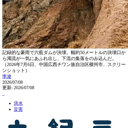
記録的な豪雨で六藍ダムが決壊。幅約50メートルの決壊口か
ら濁流が一気にあふれ出し、下流の集落をのみ込んだ。
（2026年7月6日、中国広西チワン族自治区横州市、スクリー
ンショット）
李凌
2026/07/08
更新: 2026/07/08
洪水
災害