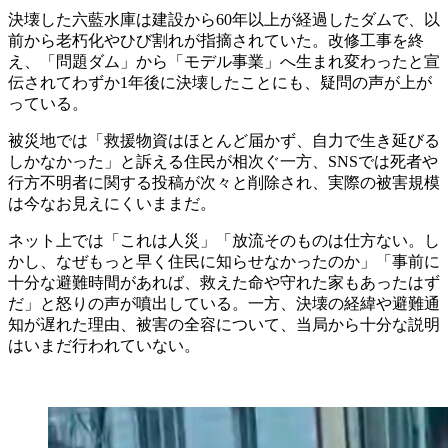
決壊した六藍水庫は建設から60年以上が経過したダムで、以
前から老朽化やひび割れが指摘されていた。改修工事を終
え、「問題ダム」から「モデル事業」へ生まれ変わったと宣
伝されてわずか1年後に決壊したことにも、疑問の声が上が
っている。
被災地では「救援物資はほとんど届かず、自力で生き延びる
しかなかった」と訴える住民が相次ぐ一方、SNSでは死者や
行方不明者に関する投稿が次々と削除され、実際の被害規模
は今なお見えにくいままだ。
ネット上では「これは人災」「放流そのものは仕方ない。し
かし、なぜもっと早く住民に知らせなかったのか」「事前に
十分な避難時間があれば、救えた命や守れた家もあったはず
だ」と怒りの声が噴出している。一方、決壊の経緯や避難通
知が遅れた理由、被害の全容について、当局から十分な説明
はいまだ行われていない。