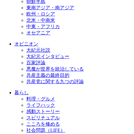
朝鮮半島
東南アジア・南アジア
欧州・ロシア
北米・中南米
中東・アフリカ
オセアニア
オピニオン
大紀元社説
大紀元インタビュー
百家評論
悪魔が世界を統治している
共産主義の最終目的
共産党に関する九つの評論
暮らし
料理・グルメ
ライフハック
感動ストーリー
スピリチュアル
こころを修める
社会問題（LIFE）