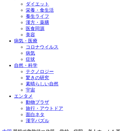
ダイエット
栄養・食生活
養生ライフ
漢方・薬膳
医食同源
美容
病気・医療
コロナウイルス
病気
症状
自然・科学
テクノロジー
驚きの研究
素晴らしい自然
宇宙
エンタメ
動物プラザ
旅行・アウトドア
面白ネタ
漢字パズル