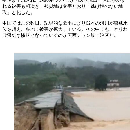
殖場まで流され、約900匹のヘビが周辺へ流出。住民がかま
れる被害も相次ぎ、被災地は文字どおり「逃げ場のない地
獄」と化した。
中国ではこの数日、記録的な豪雨により62本の河川が警戒水
位を超え、各地で被害が拡大している。その中でも、とりわ
け深刻な惨状となっているのが広西チワン族自治区だ。