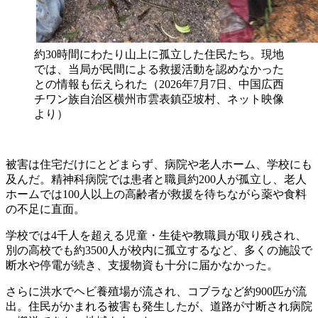
約30時間にわたり山上に孤立した住民たち。現地
では、当局が民間による救援活動を認めなかった
との情報も伝えられた（2026年7月7日、中国広西
チワン族自治区横州市雲表鎮亞坡村、ネット映像
より）
被害は住宅だけにとどまらず、病院や老人ホーム、学校にも
及んだ。精神科病院では患者と職員約200人が孤立し、老人
ホームでは100人以上の高齢者が救援を待ちながら薬や食料
の不足に直面。
学校では4千人を超える児童・生徒や教職員が取り残され、
別の高校でも約3500人が校内に孤立するなど、多くの施設で
断水や停電が続き、支援物資も十分に届かなかった。
さらに洪水でヘビ養殖場が流され、コブラなど約900匹が流
出。住民がかまれる被害も発生したが、道路が寸断され病院