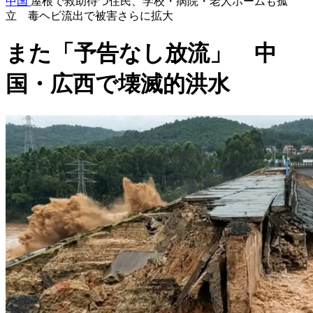
中国
屋根で救助待つ住民、学校・病院・老人ホームも孤
立 毒ヘビ流出で被害さらに拡大
また「予告なし放流」 中
国・広西で壊滅的洪水