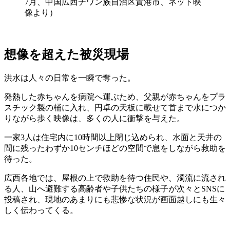
7月、中国広西チワン族自治区貴港市、ネット映
像より）
想像を超えた被災現場
洪水は人々の日常を一瞬で奪った。
発熱した赤ちゃんを病院へ運ぶため、父親が赤ちゃんをプラ
スチック製の桶に入れ、円卓の天板に載せて首まで水につか
りながら歩く映像は、多くの人に衝撃を与えた。
一家3人は住宅内に10時間以上閉じ込められ、水面と天井の
間に残ったわずか10センチほどの空間で息をしながら救助を
待った。
広西各地では、屋根の上で救助を待つ住民や、濁流に流され
る人、山へ避難する高齢者や子供たちの様子が次々とSNSに
投稿され、現地のあまりにも悲惨な状況が画面越しにも生々
しく伝わってくる。