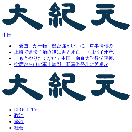
中国
「愛国」が一転「機密漏えい」に 軍事情報の...
上海で遺伝子治療後に男児死亡 中国バイオ産...
「もうやりたくない」中国・南京大学数学院長...
空席だらけの軍上層部 新軍委発足に苦慮か
EPOCH TV
政治
経済
社会