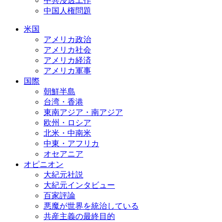
中共浸透工作
中国人権問題
米国
アメリカ政治
アメリカ社会
アメリカ経済
アメリカ軍事
国際
朝鮮半島
台湾・香港
東南アジア・南アジア
欧州・ロシア
北米・中南米
中東・アフリカ
オセアニア
オピニオン
大紀元社説
大紀元インタビュー
百家評論
悪魔が世界を統治している
共産主義の最終目的