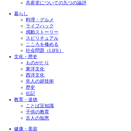
共産党についての九つの論評
暮らし
料理・グルメ
ライフハック
感動ストーリー
スピリチュアル
こころを修める
社会問題（LIFE）
文化・歴史
ものがたり
東洋文化
西洋文化
先人の超技術
歴史
伝記
教育・道徳
ことば豆知識
子供の教育
古人の知恵
健康・美容