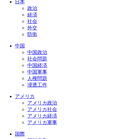
日本
政治
経済
社会
外交
防衛
中国
中国政治
社会問題
中国経済
中国軍事
人権問題
浸透工作
アメリカ
アメリカ政治
アメリカ社会
アメリカ経済
アメリカ軍事
国際