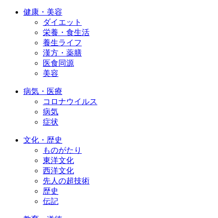
健康・美容
ダイエット
栄養・食生活
養生ライフ
漢方・薬膳
医食同源
美容
病気・医療
コロナウイルス
病気
症状
文化・歴史
ものがたり
東洋文化
西洋文化
先人の超技術
歴史
伝記