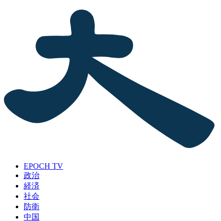
EPOCH TV
政治
経済
社会
防衛
中国