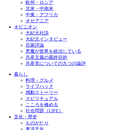
欧州・ロシア
北米・中南米
中東・アフリカ
オセアニア
オピニオン
大紀元社説
大紀元インタビュー
百家評論
悪魔が世界を統治している
共産主義の最終目的
共産党についての九つの論評
暮らし
料理・グルメ
ライフハック
感動ストーリー
スピリチュアル
こころを修める
社会問題（LIFE）
文化・歴史
ものがたり
東洋文化