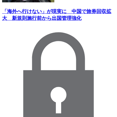
「海外へ行けない」が現実に 中国で旅券回収拡
大 新規則施行前から出国管理強化