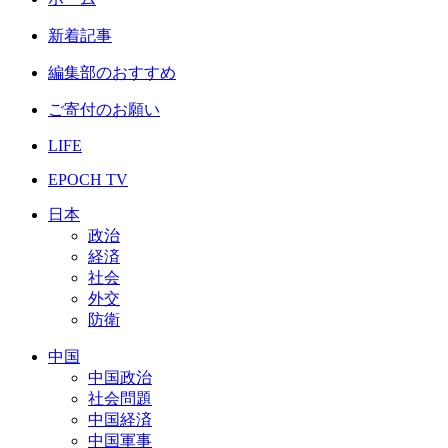
新着記事
編集部のおすすめ
ご寄付のお願い
LIFE
EPOCH TV
日本
政治
経済
社会
外交
防衛
中国
中国政治
社会問題
中国経済
中国軍事