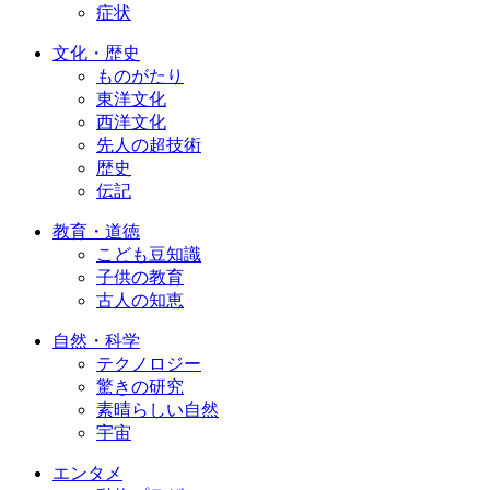
症状
文化・歴史
ものがたり
東洋文化
西洋文化
先人の超技術
歴史
伝記
教育・道徳
こども豆知識
子供の教育
古人の知恵
自然・科学
テクノロジー
驚きの研究
素晴らしい自然
宇宙
エンタメ