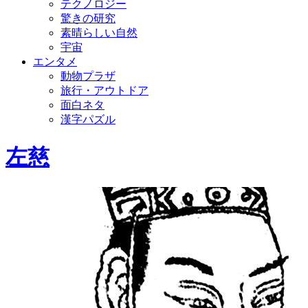
テクノロジー
驚きの研究
素晴らしい自然
宇宙
エンタメ
動物プラザ
旅行・アウトドア
面白ネタ
漢字パズル
左慈