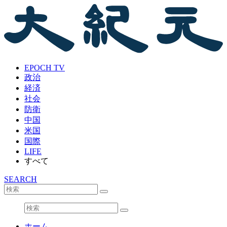
EPOCH TV
政治
経済
社会
防衛
中国
米国
国際
LIFE
すべて
SEARCH
ホーム