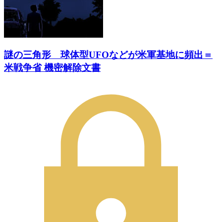
謎の三角形 球体型UFOなどが米軍基地に頻出＝
米戦争省 機密解除文書