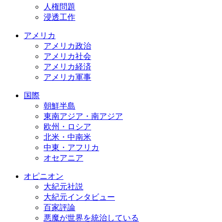
人権問題
浸透工作
アメリカ
アメリカ政治
アメリカ社会
アメリカ経済
アメリカ軍事
国際
朝鮮半島
東南アジア・南アジア
欧州・ロシア
北米・中南米
中東・アフリカ
オセアニア
オピニオン
大紀元社説
大紀元インタビュー
百家評論
悪魔が世界を統治している