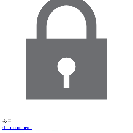
今日
share
comments