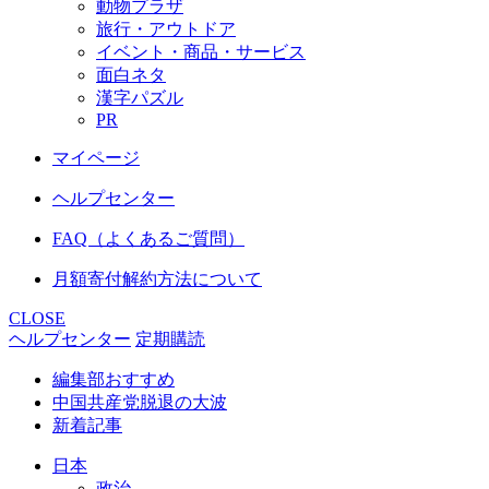
動物プラザ
旅行・アウトドア
イベント・商品・サービス
面白ネタ
漢字パズル
PR
マイページ
ヘルプセンター
FAQ（よくあるご質問）
月額寄付解約方法について
CLOSE
ヘルプセンター
定期購読
編集部おすすめ
中国共産党脱退の大波
新着記事
日本
政治