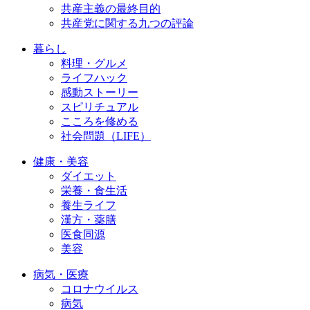
共産主義の最終目的
共産党に関する九つの評論
暮らし
料理・グルメ
ライフハック
感動ストーリー
スピリチュアル
こころを修める
社会問題（LIFE）
健康・美容
ダイエット
栄養・食生活
養生ライフ
漢方・薬膳
医食同源
美容
病気・医療
コロナウイルス
病気