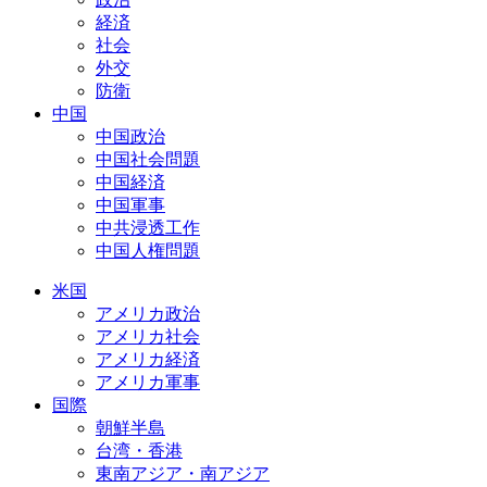
経済
社会
外交
防衛
中国
中国政治
中国社会問題
中国経済
中国軍事
中共浸透工作
中国人権問題
米国
アメリカ政治
アメリカ社会
アメリカ経済
アメリカ軍事
国際
朝鮮半島
台湾・香港
東南アジア・南アジア