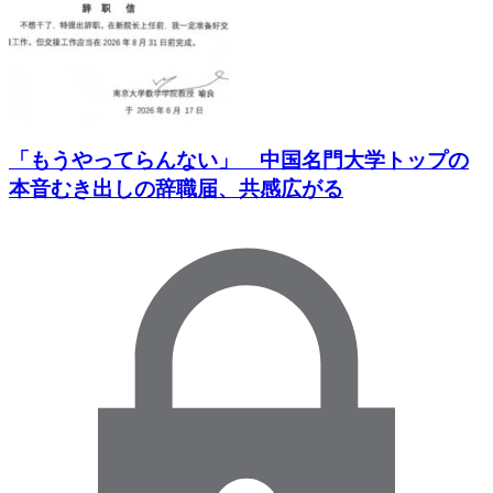
「もうやってらんない」 中国名門大学トップの
本音むき出しの辞職届、共感広がる