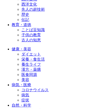
西洋文化
先人の超技術
歴史
伝記
教育・道徳
ことば豆知識
子供の教育
古人の知恵
健康・美容
ダイエット
栄養・食生活
養生ライフ
漢方・薬膳
医食同源
美容
病気・医療
コロナウイルス
病気
症状
自然・科学